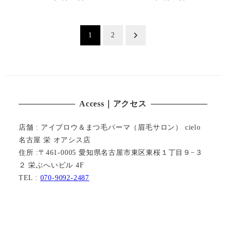
投稿日
投稿日
投
1
2
稿
の
ペ
Access｜アクセス
ー
店舗 : アイブロウ＆まつ毛パーマ（眉毛サロン） cielo
ジ
名古屋 栄 オアシス店
住所 :〒461-0005 愛知県名古屋市東区東桜１丁目９−３
送
２ 栄ぶへいビル 4F
り
TEL :
070-9092-2487