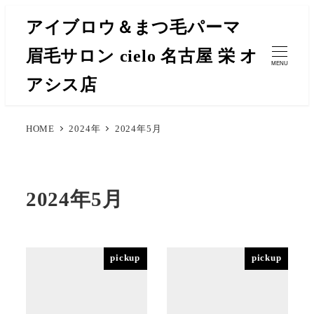
メ
アイブロウ＆まつ毛パーマ
イ
眉毛サロン cielo 名古屋 栄 オ
ン
MENU
コ
アシス店
ン
テ
HOME
2024年
2024年5月
ン
ツ
へ
移
2024年5月
動
pickup
pickup