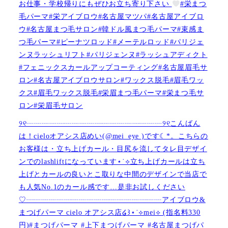
お仕事・学校帰りにもぜひお立ち寄り下さい
#栄まつ
毛パーマ#栄アイブロウ#名古屋マツパ#名古屋アイブロ
ウ#名古屋まつ毛サロン#韓ドル風まつ毛パーマ#束感ま
つ毛パーマ#ピーナツロッド#メーテルロッド#パリジェ
ンヌラッシュリフト#パリジェンヌ#ラッシュアディクト
#フェニックスカールアップコーティング#名古屋眉毛サ
ロン#名古屋アイブロウサロン#ワックス脱毛#眉毛ワッ
クス#眉毛ワックス脱毛#栄眉まつ毛パーマ#栄まつ毛サ
ロン#栄眉毛サロン
୨୧┈┈┈┈┈┈┈┈┈┈┈┈┈┈┈┈┈┈୨୧こんばん
は！cieloオアシス店めい(@mei_eye )です︎︎☾*。こちらの
お客様は・立ち上げカール・目尻を流してタレ目デザイ
ンでのlashliftになっています⋆˙⟡立ち上げカールは立ち
上げとカールの良いとこ取りな中間のデザインで当店で
も人気No.1のカール感です…是非お試しください️
♡┈┈┈┈┈┈┈┈┈┈┈┈┈┈┈┈┈┈アイブロウ&
まつげパーマ cielo オアシス店໒꒱⋆˙⟡︎mei⟡ (指名料330
円)#まつげパーマ #上下まつげパーマ #名古屋まつげパ