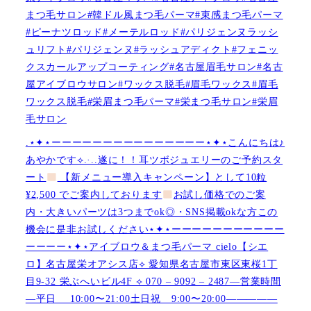
まつ毛サロン#韓ドル風まつ毛パーマ#束感まつ毛パーマ
#ピーナツロッド#メーテルロッド#パリジェンヌラッシ
ュリフト#パリジェンヌ#ラッシュアディクト#フェニッ
クスカールアップコーティング#名古屋眉毛サロン#名古
屋アイブロウサロン#ワックス脱毛#眉毛ワックス#眉毛
ワックス脱毛#栄眉まつ毛パーマ#栄まつ毛サロン#栄眉
毛サロン
.⋆✦⋆ーーーーーーーーーーーーーーー⋆✦⋆こんにちは♪
あやかです︎⟡.·..遂に！！耳ツボジュエリーのご予約スタ
ート
【新メニュー導入キャンペーン】として10粒
¥2,500 でご案内しております
お試し価格でのご案
内・大きいパーツは3つまでok◎・SNS掲載okな方この
機会に是非お試しください⋆✦⋆ーーーーーーーーーーー
ーーーー⋆✦⋆アイブロウ＆まつ毛パーマ cielo【シエ
ロ】名古屋栄オアシス店︎︎⟡ 愛知県名古屋市東区東桜1丁
目9-32 栄ぶへいビル4F ︎︎⟡ 070 – 9092 – 2487—営業時間
—平日 10:00〜21:00土日祝 9:00〜20:00—————