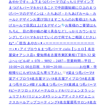
あやかです︎⟡.·上下まつげパーマでぱっちりデザイン下
まつげもパーマをかけることで中顔面短縮に◎上のまつ
げパーマのデザインは・たちあげ・たちあげカール・カ
ールとデザインお選び頂けますこちらのお客様はたちあ
げカールで目尻は上げるデザイン
お客様のご要望はも
ちろん、目の形や瞼の被り具合などしっかりカウンセリ
ングしてパーマをかけていくので何でもご相談ください
ね︎︎︎*.+ﾟ担当:あやか⋆✦⋆ーーーーーーーーーーーーーー
ー⋆✦⋆アイブロウ＆まつ毛パーマ cielo【シエロ】名古
屋栄オアシス店︎︎⟡ 愛知県名古屋市東区東桜1丁目9-32 栄
ぶへいビル4F ︎︎⟡ 070 – 9092 – 2487—営業時間—平日
10:00〜21:00土日祝 9:00〜20:00—————お仕事・学
校帰りにもぜひお立ち寄り下さい
#栄まつ毛パーマ#
栄アイブロウ#名古屋マツパ#名古屋アイブロウ#名古屋
まつ毛サロン#韓ドル風まつ毛パーマ#束感まつ毛パーマ
#ピーナツロッド#メーテルロッド#パリジェンヌラッシ
ュリフト#パリジェンヌ#ラッシュアディクト#フェニッ
クスカールアップコーティング#名古屋眉毛サロン#名古