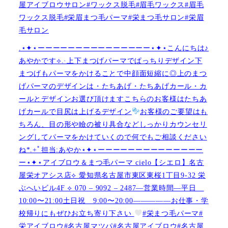
屋アイブロウサロン#ワックス脱毛#眉毛ワックス#眉毛
ワックス脱毛#栄眉まつ毛パーマ#栄まつ毛サロン#栄眉
毛サロン
.⋆✦⋆ーーーーーーーーーーーーーーー⋆✦⋆こんにちは♪
あやかです︎⟡.·上下まつげパーマでぱっちりデザイン下
まつげもパーマをかけることで中顔面短縮に◎上のまつ
げパーマのデザインは・たちあげ・たちあげカール・カ
ールとデザインお選び頂けますこちらのお客様はたちあ
げカールで目尻は上げるデザイン
お客様のご要望はも
ちろん、目の形や瞼の被り具合などしっかりカウンセリ
ングしてパーマをかけていくので何でもご相談ください
ね︎︎︎*.+ﾟ担当:あやか⋆✦⋆ーーーーーーーーーーーーーー
ー⋆✦⋆アイブロウ＆まつ毛パーマ cielo【シエロ】名古
屋栄オアシス店︎︎⟡ 愛知県名古屋市東区東桜1丁目9-32 栄
ぶへいビル4F ︎︎⟡ 070 – 9092 – 2487—営業時間—平日
10:00〜21:00土日祝 9:00〜20:00—————お仕事・学
校帰りにもぜひお立ち寄り下さい
#栄まつ毛パーマ#
栄アイブロウ#名古屋マツパ#名古屋アイブロウ#名古屋