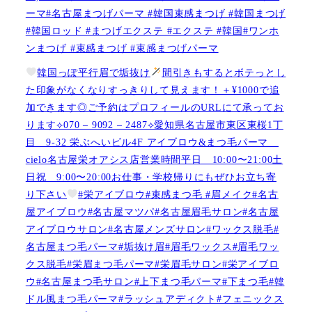
ーマ#名古屋まつげパーマ #韓国束感まつげ #韓国まつげ
#韓国ロッド #まつげエクステ #エクステ #韓国#ワンホ
ンまつげ #束感まつげ #束感まつげパーマ
韓国っぽ平行眉で垢抜け
間引きもするとボテっとし
た印象がなくなりすっきりして見えます！＋¥1000で追
加できます◎ご予約はプロフィールのURLにて承ってお
ります⟡070 – 9092 – 2487⟡愛知県名古屋市東区東桜1丁
目 9-32 栄ぶへいビル4F アイブロウ&まつ毛パーマ
cielo名古屋栄オアシス店営業時間平日 10:00〜21:00土
日祝 9:00〜20:00お仕事・学校帰りにもぜひお立ち寄
り下さい
#栄アイブロウ#束感まつ毛 #眉メイク#名古
屋アイブロウ#名古屋マツパ#名古屋眉毛サロン#名古屋
アイブロウサロン#名古屋メンズサロン#ワックス脱毛#
名古屋まつ毛パーマ#垢抜け眉#眉毛ワックス#眉毛ワッ
クス脱毛#栄眉まつ毛パーマ#栄眉毛サロン#栄アイブロ
ウ#名古屋まつ毛サロン#上下まつ毛パーマ#下まつ毛#韓
ドル風まつ毛パーマ#ラッシュアディクト#フェニックス