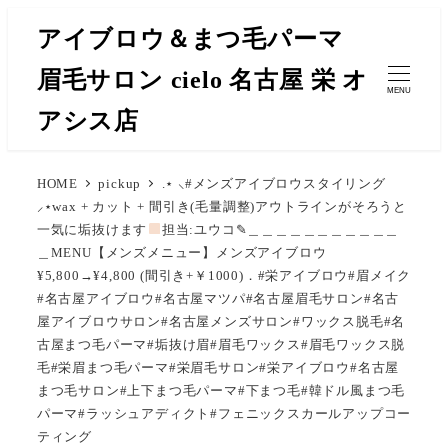
メ
アイブロウ＆まつ毛パーマ
イ
眉毛サロン cielo 名古屋 栄 オ
ン
MENU
コ
アシス店
ン
テ
HOME
pickup
.⋆ ⸜#メンズアイブロウスタイリング
ン
⸝⋆wax + カット + 間引き(毛量調整)アウトラインがそろうと
ツ
一気に垢抜けます
担当:ユウコ✎︎＿＿＿＿＿＿＿＿＿＿＿
へ
＿MENU【メンズメニュー】メンズアイブロウ
移
¥5,800→¥4,800 (間引き+￥1000)．#栄アイブロウ#眉メイク
#名古屋アイブロウ#名古屋マツパ#名古屋眉毛サロン#名古
動
屋アイブロウサロン#名古屋メンズサロン#ワックス脱毛#名
古屋まつ毛パーマ#垢抜け眉#眉毛ワックス#眉毛ワックス脱
毛#栄眉まつ毛パーマ#栄眉毛サロン#栄アイブロウ#名古屋
まつ毛サロン#上下まつ毛パーマ#下まつ毛#韓ドル風まつ毛
パーマ#ラッシュアディクト#フェニックスカールアップコー
ティング