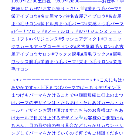
10:00〜21:00土日祝 9:00〜20:00—————お仕事・学
校帰りにもぜひお立ち寄り下さい
#栄まつ毛パーマ#
栄アイブロウ#名古屋マツパ#名古屋アイブロウ#名古屋
まつ毛サロン#韓ドル風まつ毛パーマ#束感まつ毛パーマ
#ピーナツロッド#メーテルロッド#パリジェンヌラッシ
ュリフト#パリジェンヌ#ラッシュアディクト#フェニッ
クスカールアップコーティング#名古屋眉毛サロン#名古
屋アイブロウサロン#ワックス脱毛#眉毛ワックス#眉毛
ワックス脱毛#栄眉まつ毛パーマ#栄まつ毛サロン#栄眉
毛サロン
.⋆✦⋆ーーーーーーーーーーーーーーー⋆✦⋆こんにちは♪
あやかです︎⟡.·上下まつげパーマでぱっちりデザイン下
まつげもパーマをかけることで中顔面短縮に◎上のまつ
げパーマのデザインは・たちあげ・たちあげカール・カ
ールとデザインお選び頂けますこちらのお客様はたちあ
げカールで目尻は上げるデザイン
お客様のご要望はも
ちろん、目の形や瞼の被り具合などしっかりカウンセリ
ングしてパーマをかけていくので何でもご相談ください