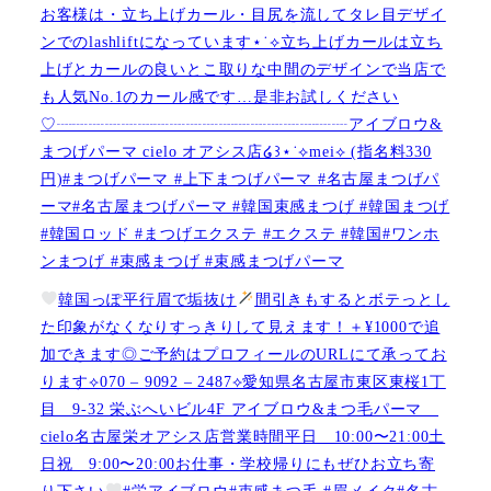
お客様は・立ち上げカール・目尻を流してタレ目デザイ
ンでのlashliftになっています⋆˙⟡立ち上げカールは立ち
上げとカールの良いとこ取りな中間のデザインで当店で
も人気No.1のカール感です…是非お試しください️
♡┈┈┈┈┈┈┈┈┈┈┈┈┈┈┈┈┈┈アイブロウ&
まつげパーマ cielo オアシス店໒꒱⋆˙⟡︎mei⟡ (指名料330
円)#まつげパーマ #上下まつげパーマ #名古屋まつげパ
ーマ#名古屋まつげパーマ #韓国束感まつげ #韓国まつげ
#韓国ロッド #まつげエクステ #エクステ #韓国#ワンホ
ンまつげ #束感まつげ #束感まつげパーマ
韓国っぽ平行眉で垢抜け
間引きもするとボテっとし
た印象がなくなりすっきりして見えます！＋¥1000で追
加できます◎ご予約はプロフィールのURLにて承ってお
ります⟡070 – 9092 – 2487⟡愛知県名古屋市東区東桜1丁
目 9-32 栄ぶへいビル4F アイブロウ&まつ毛パーマ
cielo名古屋栄オアシス店営業時間平日 10:00〜21:00土
日祝 9:00〜20:00お仕事・学校帰りにもぜひお立ち寄
り下さい
#栄アイブロウ#束感まつ毛 #眉メイク#名古