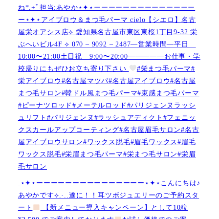
ね︎︎︎*.+ﾟ担当:あやか⋆✦⋆ーーーーーーーーーーーーーー
ー⋆✦⋆アイブロウ＆まつ毛パーマ cielo【シエロ】名古
屋栄オアシス店︎︎⟡ 愛知県名古屋市東区東桜1丁目9-32 栄
ぶへいビル4F ︎︎⟡ 070 – 9092 – 2487—営業時間—平日
10:00〜21:00土日祝 9:00〜20:00—————お仕事・学
校帰りにもぜひお立ち寄り下さい
#栄まつ毛パーマ#
栄アイブロウ#名古屋マツパ#名古屋アイブロウ#名古屋
まつ毛サロン#韓ドル風まつ毛パーマ#束感まつ毛パーマ
#ピーナツロッド#メーテルロッド#パリジェンヌラッシ
ュリフト#パリジェンヌ#ラッシュアディクト#フェニッ
クスカールアップコーティング#名古屋眉毛サロン#名古
屋アイブロウサロン#ワックス脱毛#眉毛ワックス#眉毛
ワックス脱毛#栄眉まつ毛パーマ#栄まつ毛サロン#栄眉
毛サロン
.⋆✦⋆ーーーーーーーーーーーーーーー⋆✦⋆こんにちは♪
あやかです︎⟡.·..遂に！！耳ツボジュエリーのご予約スタ
ート
【新メニュー導入キャンペーン】として10粒