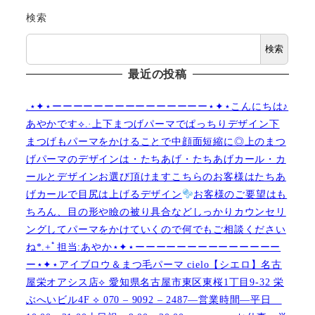
検索
検索
最近の投稿
.⋆✦⋆ーーーーーーーーーーーーーーー⋆✦⋆こんにちは♪
あやかです︎⟡.·上下まつげパーマでぱっちりデザイン下
まつげもパーマをかけることで中顔面短縮に◎上のまつ
げパーマのデザインは・たちあげ・たちあげカール・カ
ールとデザインお選び頂けますこちらのお客様はたちあ
げカールで目尻は上げるデザイン
お客様のご要望はも
ちろん、目の形や瞼の被り具合などしっかりカウンセリ
ングしてパーマをかけていくので何でもご相談ください
ね︎︎︎*.+ﾟ担当:あやか⋆✦⋆ーーーーーーーーーーーーーー
ー⋆✦⋆アイブロウ＆まつ毛パーマ cielo【シエロ】名古
屋栄オアシス店︎︎⟡ 愛知県名古屋市東区東桜1丁目9-32 栄
ぶへいビル4F ︎︎⟡ 070 – 9092 – 2487—営業時間—平日