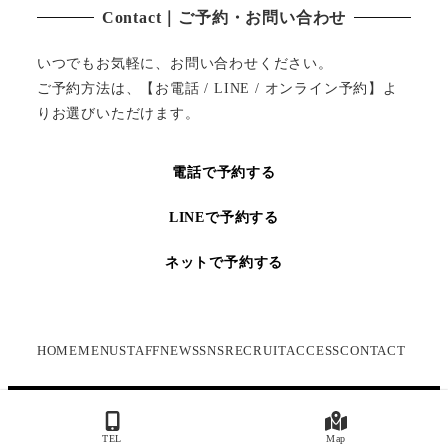
Contact｜ご予約・お問い合わせ
いつでもお気軽に、お問い合わせください。
ご予約方法は、【お電話 / LINE / オンライン予約】よ
りお選びいただけます。
電話で予約する
LINEで予約する
ネットで予約する
HOME
MENU
STAFF
NEWS
SNS
RECRUIT
ACCESS
CONTACT
Copyright ©2022 アイブロウ＆まつ毛パーマ 眉毛サロン
TEL
Map
cielo 名古屋 栄 オアシス店 All Rights Reserved.