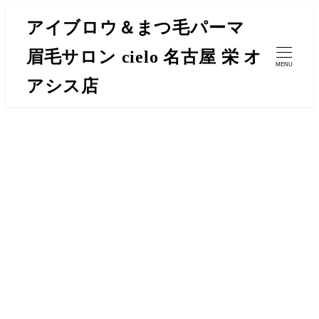
メ
アイブロウ＆まつ毛パーマ
イ
眉毛サロン cielo 名古屋 栄 オ
ン
MENU
コ
アシス店
ン
テ
ン
ツ
へ
移
動