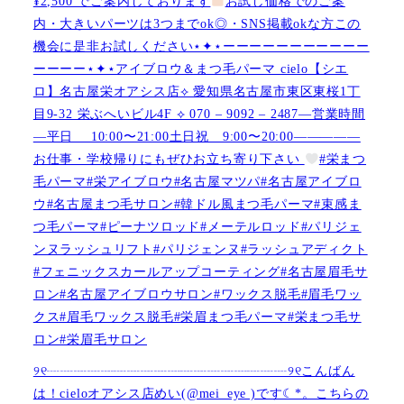
¥2,500 でご案内しております
お試し価格でのご案
内・大きいパーツは3つまでok◎・SNS掲載okな方この
機会に是非お試しください⋆✦⋆ーーーーーーーーーーー
ーーーー⋆✦⋆アイブロウ＆まつ毛パーマ cielo【シエ
ロ】名古屋栄オアシス店︎︎⟡ 愛知県名古屋市東区東桜1丁
目9-32 栄ぶへいビル4F ︎︎⟡ 070 – 9092 – 2487—営業時間
—平日 10:00〜21:00土日祝 9:00〜20:00—————
お仕事・学校帰りにもぜひお立ち寄り下さい
#栄まつ
毛パーマ#栄アイブロウ#名古屋マツパ#名古屋アイブロ
ウ#名古屋まつ毛サロン#韓ドル風まつ毛パーマ#束感ま
つ毛パーマ#ピーナツロッド#メーテルロッド#パリジェ
ンヌラッシュリフト#パリジェンヌ#ラッシュアディクト
#フェニックスカールアップコーティング#名古屋眉毛サ
ロン#名古屋アイブロウサロン#ワックス脱毛#眉毛ワッ
クス#眉毛ワックス脱毛#栄眉まつ毛パーマ#栄まつ毛サ
ロン#栄眉毛サロン
୨୧┈┈┈┈┈┈┈┈┈┈┈┈┈┈┈┈┈┈୨୧こんばん
は！cieloオアシス店めい(@mei_eye )です︎︎☾*。こちらの