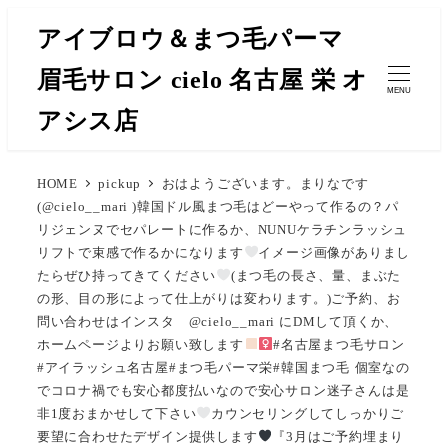
メ
アイブロウ＆まつ毛パーマ
イ
眉毛サロン cielo 名古屋 栄 オ
ン
MENU
コ
アシス店
ン
テ
HOME
pickup
おはようございます。まりなです
ン
(@cielo__mari )韓国ドル風まつ毛はどーやって作るの？パ
ツ
リジェンヌでセパレートに作るか、NUNUケラチンラッシュ
へ
リフトで束感で作るかになります
イメージ画像がありまし
移
たらぜひ持ってきてください
(まつ毛の長さ、量、まぶた
の形、目の形によって仕上がりは変わります。)ご予約、お
動
問い合わせはインスタ @cielo__mari にDMして頂くか、
ホームページよりお願い致します
#名古屋まつ毛サロン
#アイラッシュ名古屋#まつ毛パーマ栄#韓国まつ毛 ⁡︎︎︎︎︎個室なの
でコロナ禍でも安心︎︎︎︎︎都度払いなので安心サロン迷子さんは是
非1度おまかせして下さい
カウンセリングしてしっかりご
要望に合わせたデザイン提供します
『3月はご予約埋まり