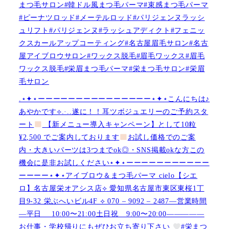
まつ毛サロン#韓ドル風まつ毛パーマ#束感まつ毛パーマ
#ピーナツロッド#メーテルロッド#パリジェンヌラッシ
ュリフト#パリジェンヌ#ラッシュアディクト#フェニッ
クスカールアップコーティング#名古屋眉毛サロン#名古
屋アイブロウサロン#ワックス脱毛#眉毛ワックス#眉毛
ワックス脱毛#栄眉まつ毛パーマ#栄まつ毛サロン#栄眉
毛サロン
.⋆✦⋆ーーーーーーーーーーーーーーー⋆✦⋆こんにちは♪
あやかです︎⟡.·..遂に！！耳ツボジュエリーのご予約スタ
ート
【新メニュー導入キャンペーン】として10粒
¥2,500 でご案内しております
お試し価格でのご案
内・大きいパーツは3つまでok◎・SNS掲載okな方この
機会に是非お試しください⋆✦⋆ーーーーーーーーーーー
ーーーー⋆✦⋆アイブロウ＆まつ毛パーマ cielo【シエ
ロ】名古屋栄オアシス店︎︎⟡ 愛知県名古屋市東区東桜1丁
目9-32 栄ぶへいビル4F ︎︎⟡ 070 – 9092 – 2487—営業時間
—平日 10:00〜21:00土日祝 9:00〜20:00—————
お仕事・学校帰りにもぜひお立ち寄り下さい
#栄まつ