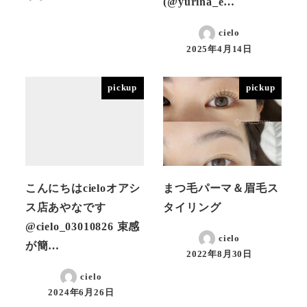
(@yurina_e…
投稿日
cielo
2025年4月14日
投稿日
pickup
pickup
こんにちはcieloオアシ
まつ毛パーマ＆眉毛ス
ス店あやなです
タイリング
@cielo_03010826 束感
cielo
が簡…
2022年8月30日
投稿日
cielo
2024年6月26日
投稿日