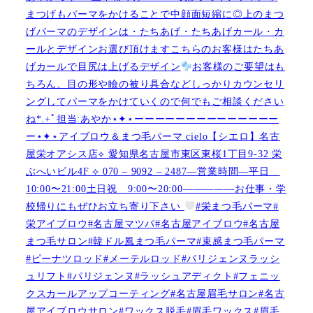
まつげもパーマをかけることで中顔面短縮に◎上のまつ
げパーマのデザインは・たちあげ・たちあげカール・カ
ールとデザインお選び頂けますこちらのお客様はたちあ
げカールで目尻は上げるデザイン
お客様のご要望はも
ちろん、目の形や瞼の被り具合などしっかりカウンセリ
ングしてパーマをかけていくので何でもご相談ください
ね︎︎︎*.+ﾟ担当:あやか⋆✦⋆ーーーーーーーーーーーーーー
ー⋆✦⋆アイブロウ＆まつ毛パーマ cielo【シエロ】名古
屋栄オアシス店︎︎⟡ 愛知県名古屋市東区東桜1丁目9-32 栄
ぶへいビル4F ︎︎⟡ 070 – 9092 – 2487—営業時間—平日
10:00〜21:00土日祝 9:00〜20:00—————お仕事・学
校帰りにもぜひお立ち寄り下さい
#栄まつ毛パーマ#
栄アイブロウ#名古屋マツパ#名古屋アイブロウ#名古屋
まつ毛サロン#韓ドル風まつ毛パーマ#束感まつ毛パーマ
#ピーナツロッド#メーテルロッド#パリジェンヌラッシ
ュリフト#パリジェンヌ#ラッシュアディクト#フェニッ
クスカールアップコーティング#名古屋眉毛サロン#名古
屋アイブロウサロン#ワックス脱毛#眉毛ワックス#眉毛