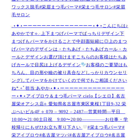
ワックス脱毛#栄眉まつ毛パーマ#栄まつ毛サロン#栄眉
毛サロン
.⋆✦⋆ーーーーーーーーーーーーーーー⋆✦⋆こんにちは♪
あやかです︎⟡.·上下まつげパーマでぱっちりデザイン下
まつげもパーマをかけることで中顔面短縮に◎上のまつ
げパーマのデザインは・たちあげ・たちあげカール・カ
ールとデザインお選び頂けますこちらのお客様はたちあ
げカールで目尻は上げるデザイン
お客様のご要望はも
ちろん、目の形や瞼の被り具合などしっかりカウンセリ
ングしてパーマをかけていくので何でもご相談ください
ね︎︎︎*.+ﾟ担当:あやか⋆✦⋆ーーーーーーーーーーーーーー
ー⋆✦⋆アイブロウ＆まつ毛パーマ cielo【シエロ】名古
屋栄オアシス店︎︎⟡ 愛知県名古屋市東区東桜1丁目9-32 栄
ぶへいビル4F ︎︎⟡ 070 – 9092 – 2487—営業時間—平日
10:00〜21:00土日祝 9:00〜20:00—————お仕事・学
校帰りにもぜひお立ち寄り下さい
#栄まつ毛パーマ#
栄アイブロウ#名古屋マツパ#名古屋アイブロウ#名古屋