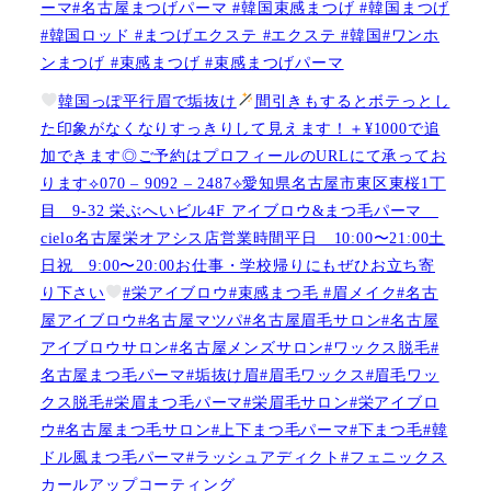
ーマ#名古屋まつげパーマ #韓国束感まつげ #韓国まつげ
#韓国ロッド #まつげエクステ #エクステ #韓国#ワンホ
ンまつげ #束感まつげ #束感まつげパーマ
韓国っぽ平行眉で垢抜け
間引きもするとボテっとし
た印象がなくなりすっきりして見えます！＋¥1000で追
加できます◎ご予約はプロフィールのURLにて承ってお
ります⟡070 – 9092 – 2487⟡愛知県名古屋市東区東桜1丁
目 9-32 栄ぶへいビル4F アイブロウ&まつ毛パーマ
cielo名古屋栄オアシス店営業時間平日 10:00〜21:00土
日祝 9:00〜20:00お仕事・学校帰りにもぜひお立ち寄
り下さい
#栄アイブロウ#束感まつ毛 #眉メイク#名古
屋アイブロウ#名古屋マツパ#名古屋眉毛サロン#名古屋
アイブロウサロン#名古屋メンズサロン#ワックス脱毛#
名古屋まつ毛パーマ#垢抜け眉#眉毛ワックス#眉毛ワッ
クス脱毛#栄眉まつ毛パーマ#栄眉毛サロン#栄アイブロ
ウ#名古屋まつ毛サロン#上下まつ毛パーマ#下まつ毛#韓
ドル風まつ毛パーマ#ラッシュアディクト#フェニックス
カールアップコーティング