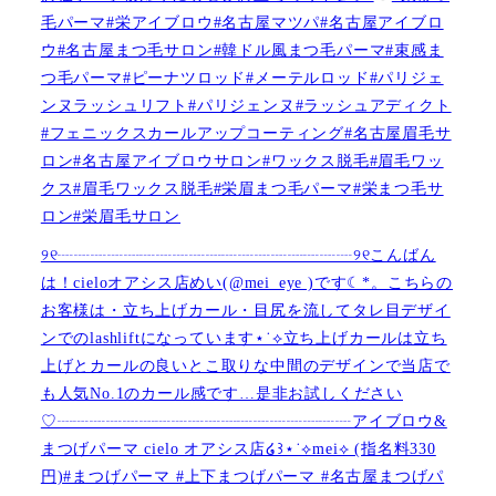
毛パーマ#栄アイブロウ#名古屋マツパ#名古屋アイブロ
ウ#名古屋まつ毛サロン#韓ドル風まつ毛パーマ#束感ま
つ毛パーマ#ピーナツロッド#メーテルロッド#パリジェ
ンヌラッシュリフト#パリジェンヌ#ラッシュアディクト
#フェニックスカールアップコーティング#名古屋眉毛サ
ロン#名古屋アイブロウサロン#ワックス脱毛#眉毛ワッ
クス#眉毛ワックス脱毛#栄眉まつ毛パーマ#栄まつ毛サ
ロン#栄眉毛サロン
୨୧┈┈┈┈┈┈┈┈┈┈┈┈┈┈┈┈┈┈୨୧こんばん
は！cieloオアシス店めい(@mei_eye )です︎︎☾*。こちらの
お客様は・立ち上げカール・目尻を流してタレ目デザイ
ンでのlashliftになっています⋆˙⟡立ち上げカールは立ち
上げとカールの良いとこ取りな中間のデザインで当店で
も人気No.1のカール感です…是非お試しください️
♡┈┈┈┈┈┈┈┈┈┈┈┈┈┈┈┈┈┈アイブロウ&
まつげパーマ cielo オアシス店໒꒱⋆˙⟡︎mei⟡ (指名料330
円)#まつげパーマ #上下まつげパーマ #名古屋まつげパ