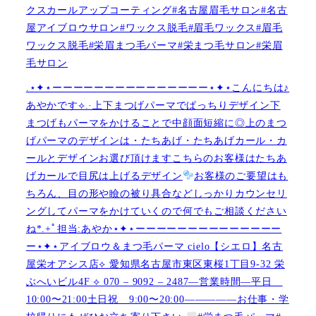
クスカールアップコーティング#名古屋眉毛サロン#名古
屋アイブロウサロン#ワックス脱毛#眉毛ワックス#眉毛
ワックス脱毛#栄眉まつ毛パーマ#栄まつ毛サロン#栄眉
毛サロン
.⋆✦⋆ーーーーーーーーーーーーーーー⋆✦⋆こんにちは♪
あやかです︎⟡.·上下まつげパーマでぱっちりデザイン下
まつげもパーマをかけることで中顔面短縮に◎上のまつ
げパーマのデザインは・たちあげ・たちあげカール・カ
ールとデザインお選び頂けますこちらのお客様はたちあ
げカールで目尻は上げるデザイン
お客様のご要望はも
ちろん、目の形や瞼の被り具合などしっかりカウンセリ
ングしてパーマをかけていくので何でもご相談ください
ね︎︎︎*.+ﾟ担当:あやか⋆✦⋆ーーーーーーーーーーーーーー
ー⋆✦⋆アイブロウ＆まつ毛パーマ cielo【シエロ】名古
屋栄オアシス店︎︎⟡ 愛知県名古屋市東区東桜1丁目9-32 栄
ぶへいビル4F ︎︎⟡ 070 – 9092 – 2487—営業時間—平日
10:00〜21:00土日祝 9:00〜20:00—————お仕事・学