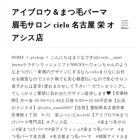
メ
アイブロウ＆まつ毛パーマ
イ
眉毛サロン cielo 名古屋 栄 オ
ン
MENU
コ
アシス店
ン
テ
HOME
pickup
こんにちはまりなです(@cielo__mari
ン
)nunuケラチンラッシュリフトNMIXXへウォンちゃんのよう
ツ
なまつげに
束感のデザインにするならcieloまりなにお任
へ
せを︎︎︎︎︎個室なのでコロナ禍でも安心︎︎︎︎︎都度払いなので安心サロン
移
迷子さんは是非1度おまかせして下さい
カウンセリングし
てしっかりご要望に合わせたデザイン提供します
【営業時
動
間】月〜金 10:00〜21:00土日祝 9:00〜19:00不定休【お店
のインスタ】@cielo_oasis0907【住所】愛知県名古屋市東
区東桜１丁目 9-32 栄ぶへいビルcielo【アイブロウ&まつ
げパーマ専門店】オアシス店、、、、、、、#栄まつ毛サロ
ン#栄まつげパーマ#栄アイラッシュ#栄まつ毛パーマ #ま
つ毛パーマ名古屋 #名古屋まつ毛パーマ #韓国アイドルま