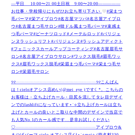
—平日 10:00〜21:00土日祝 9:00〜20:00—————
お仕事・学校帰りにもぜひお立ち寄り下さい
#栄まつ
毛パーマ#栄アイブロウ#名古屋マツパ#名古屋アイブロ
ウ#名古屋まつ毛サロン#韓ドル風まつ毛パーマ#束感ま
つ毛パーマ#ピーナツロッド#メーテルロッド#パリジェ
ンヌラッシュリフト#パリジェンヌ#ラッシュアディクト
#フェニックスカールアップコーティング#名古屋眉毛サ
ロン#名古屋アイブロウサロン#ワックス脱毛#眉毛ワッ
クス#眉毛ワックス脱毛#栄眉まつ毛パーマ#栄まつ毛サ
ロン#栄眉毛サロン
୨୧┈┈┈┈┈┈┈┈┈┈┈┈┈┈┈┈┈┈୨୧こんばん
は！cieloオアシス店めい(@mei_eye )です︎︎☾*。こちらの
お客様は・立ち上げカール・目尻を流してタレ目デザイ
ンでのlashliftになっています⋆˙⟡立ち上げカールは立ち
上げとカールの良いとこ取りな中間のデザインで当店で
も人気No.1のカール感です…是非お試しください️
♡┈┈┈┈┈┈┈┈┈┈┈┈┈┈┈┈┈┈アイブロウ&
まつげパーマ cielo オアシス店໒꒱⋆˙⟡︎mei⟡ (指名料330