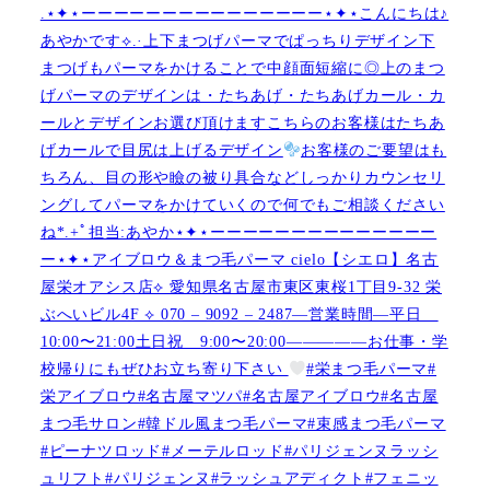
.⋆✦⋆ーーーーーーーーーーーーーーー⋆✦⋆こんにちは♪
あやかです︎⟡.·上下まつげパーマでぱっちりデザイン下
まつげもパーマをかけることで中顔面短縮に◎上のまつ
げパーマのデザインは・たちあげ・たちあげカール・カ
ールとデザインお選び頂けますこちらのお客様はたちあ
げカールで目尻は上げるデザイン
お客様のご要望はも
ちろん、目の形や瞼の被り具合などしっかりカウンセリ
ングしてパーマをかけていくので何でもご相談ください
ね︎︎︎*.+ﾟ担当:あやか⋆✦⋆ーーーーーーーーーーーーーー
ー⋆✦⋆アイブロウ＆まつ毛パーマ cielo【シエロ】名古
屋栄オアシス店︎︎⟡ 愛知県名古屋市東区東桜1丁目9-32 栄
ぶへいビル4F ︎︎⟡ 070 – 9092 – 2487—営業時間—平日
10:00〜21:00土日祝 9:00〜20:00—————お仕事・学
校帰りにもぜひお立ち寄り下さい
#栄まつ毛パーマ#
栄アイブロウ#名古屋マツパ#名古屋アイブロウ#名古屋
まつ毛サロン#韓ドル風まつ毛パーマ#束感まつ毛パーマ
#ピーナツロッド#メーテルロッド#パリジェンヌラッシ
ュリフト#パリジェンヌ#ラッシュアディクト#フェニッ