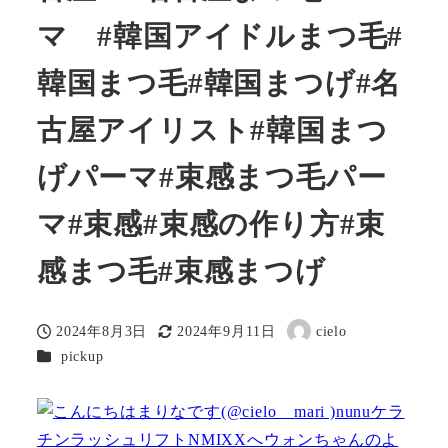
マ #韓国アイドルまつ毛#
韓国まつ毛#韓国まつげ#名
古屋アイリスト#韓国まつ
げパーマ#束感まつ毛パー
マ#束感#束感の作り方#束
感まつ毛#束感まつげ
2024年8月3日
2024年9月11日
cielo
投稿日
更新日
著
カテゴリー
pickup
者