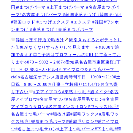
円)#まつげパーマ #上下まつげパーマ #名古屋まつげパ
ーマ#名古屋まつげパーマ #韓国束感まつげ #韓国まつげ
#韓国ロッド #まつげエクステ #エクステ #韓国#ワンホ
ンまつげ #束感まつげ #束感まつげパーマ
韓国っぽ平行眉で垢抜け
間引きもするとボテっとし
た印象がなくなりすっきりして見えます！＋¥1000で追
加できます◎ご予約はプロフィールのURLにて承ってお
ります⟡070 – 9092 – 2487⟡愛知県名古屋市東区東桜1丁
目 9-32 栄ぶへいビル4F アイブロウ&まつ毛パーマ
cielo名古屋栄オアシス店営業時間平日 10:00〜21:00土
日祝 9:00〜20:00お仕事・学校帰りにもぜひお立ち寄
り下さい
#栄アイブロウ#束感まつ毛 #眉メイク#名古
屋アイブロウ#名古屋マツパ#名古屋眉毛サロン#名古屋
アイブロウサロン#名古屋メンズサロン#ワックス脱毛#
名古屋まつ毛パーマ#垢抜け眉#眉毛ワックス#眉毛ワッ
クス脱毛#栄眉まつ毛パーマ#栄眉毛サロン#栄アイブロ
ウ#名古屋まつ毛サロン#上下まつ毛パーマ#下まつ毛#韓