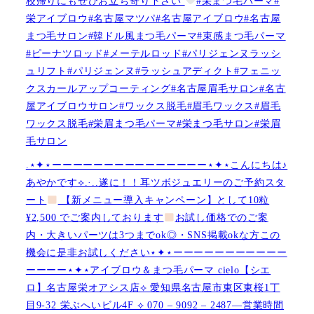
校帰りにもぜひお立ち寄り下さい
#栄まつ毛パーマ#
栄アイブロウ#名古屋マツパ#名古屋アイブロウ#名古屋
まつ毛サロン#韓ドル風まつ毛パーマ#束感まつ毛パーマ
#ピーナツロッド#メーテルロッド#パリジェンヌラッシ
ュリフト#パリジェンヌ#ラッシュアディクト#フェニッ
クスカールアップコーティング#名古屋眉毛サロン#名古
屋アイブロウサロン#ワックス脱毛#眉毛ワックス#眉毛
ワックス脱毛#栄眉まつ毛パーマ#栄まつ毛サロン#栄眉
毛サロン
.⋆✦⋆ーーーーーーーーーーーーーーー⋆✦⋆こんにちは♪
あやかです︎⟡.·..遂に！！耳ツボジュエリーのご予約スタ
ート
【新メニュー導入キャンペーン】として10粒
¥2,500 でご案内しております
お試し価格でのご案
内・大きいパーツは3つまでok◎・SNS掲載okな方この
機会に是非お試しください⋆✦⋆ーーーーーーーーーーー
ーーーー⋆✦⋆アイブロウ＆まつ毛パーマ cielo【シエ
ロ】名古屋栄オアシス店︎︎⟡ 愛知県名古屋市東区東桜1丁
目9-32 栄ぶへいビル4F ︎︎⟡ 070 – 9092 – 2487—営業時間