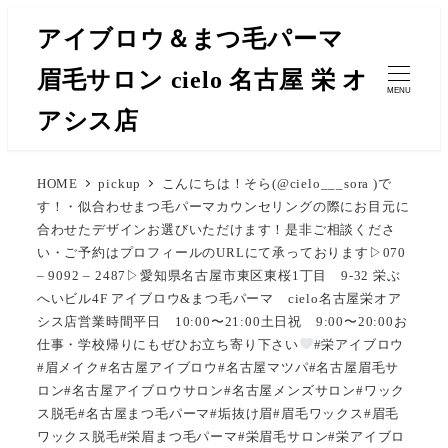
メ
アイブロウ＆まつ毛パーマ
イ
眉毛サロン cielo 名古屋 栄 オ
ン
MENU
コ
アシス店
ン
テ
HOME
pickup
こんにちは！そら(@cielo___sora )で
ン
す！・似合わせまつ毛パーマカウンセリングの際にお目元に
ツ
合わせたデザインお選びいただけます！是非ご相談くださ
へ
い
・ご予約はプロフィールのURLにて承っております▷070
移
– 9092 – 2487▷愛知県名古屋市東区東桜1丁目 9-32 栄ぶ
へいビル4F アイブロウ&まつ毛パーマ cielo名古屋栄オア
動
シス店営業時間平日 10:00〜21:00土日祝 9:00〜20:00お
仕事・学校帰りにもぜひお立ち寄り下さい
#栄アイブロウ
#眉メイク#名古屋アイブロウ#名古屋マツパ#名古屋眉毛サ
ロン#名古屋アイブロウサロン#名古屋メンズサロン#ワック
ス脱毛#名古屋まつ毛パーマ#垢抜け眉#眉毛ワックス#眉毛
ワックス脱毛#栄眉まつ毛パーマ#栄眉毛サロン#栄アイブロ