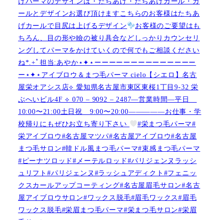
げパーマのデザインは・たちあげ・たちあげカール・カ
ールとデザインお選び頂けますこちらのお客様はたちあ
げカールで目尻は上げるデザイン
お客様のご要望はも
ちろん、目の形や瞼の被り具合などしっかりカウンセリ
ングしてパーマをかけていくので何でもご相談ください
ね︎︎︎*.+ﾟ担当:あやか⋆✦⋆ーーーーーーーーーーーーーー
ー⋆✦⋆アイブロウ＆まつ毛パーマ cielo【シエロ】名古
屋栄オアシス店︎︎⟡ 愛知県名古屋市東区東桜1丁目9-32 栄
ぶへいビル4F ︎︎⟡ 070 – 9092 – 2487—営業時間—平日
10:00〜21:00土日祝 9:00〜20:00—————お仕事・学
校帰りにもぜひお立ち寄り下さい
#栄まつ毛パーマ#
栄アイブロウ#名古屋マツパ#名古屋アイブロウ#名古屋
まつ毛サロン#韓ドル風まつ毛パーマ#束感まつ毛パーマ
#ピーナツロッド#メーテルロッド#パリジェンヌラッシ
ュリフト#パリジェンヌ#ラッシュアディクト#フェニッ
クスカールアップコーティング#名古屋眉毛サロン#名古
屋アイブロウサロン#ワックス脱毛#眉毛ワックス#眉毛
ワックス脱毛#栄眉まつ毛パーマ#栄まつ毛サロン#栄眉