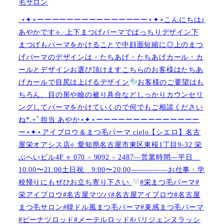
毛サロン
.⋆✦⋆ーーーーーーーーーーーーーーー⋆✦⋆こんにちは♪
あやかです︎⟡.·上下まつげパーマでぱっちりデザイン下
まつげもパーマをかけることで中顔面短縮に◎上のまつ
げパーマのデザインは・たちあげ・たちあげカール・カ
ールとデザインお選び頂けますこちらのお客様はたちあ
げカールで目尻は上げるデザイン
お客様のご要望はも
ちろん、目の形や瞼の被り具合などしっかりカウンセリ
ングしてパーマをかけていくので何でもご相談ください
ね︎︎︎*.+ﾟ担当:あやか⋆✦⋆ーーーーーーーーーーーーーー
ー⋆✦⋆アイブロウ＆まつ毛パーマ cielo【シエロ】名古
屋栄オアシス店︎︎⟡ 愛知県名古屋市東区東桜1丁目9-32 栄
ぶへいビル4F ︎︎⟡ 070 – 9092 – 2487—営業時間—平日
10:00〜21:00土日祝 9:00〜20:00—————お仕事・学
校帰りにもぜひお立ち寄り下さい
#栄まつ毛パーマ#
栄アイブロウ#名古屋マツパ#名古屋アイブロウ#名古屋
まつ毛サロン#韓ドル風まつ毛パーマ#束感まつ毛パーマ
#ピーナツロッド#メーテルロッド#パリジェンヌラッシ