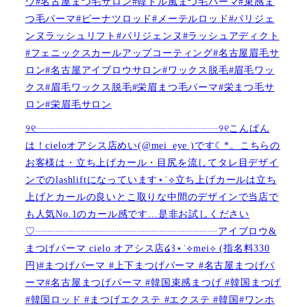
ウ#名古屋まつ毛サロン#韓ドル風まつ毛パーマ#束感ま
つ毛パーマ#ピーナツロッド#メーテルロッド#パリジェ
ンヌラッシュリフト#パリジェンヌ#ラッシュアディクト
#フェニックスカールアップコーティング#名古屋眉毛サ
ロン#名古屋アイブロウサロン#ワックス脱毛#眉毛ワッ
クス#眉毛ワックス脱毛#栄眉まつ毛パーマ#栄まつ毛サ
ロン#栄眉毛サロン
୨୧┈┈┈┈┈┈┈┈┈┈┈┈┈┈┈┈┈┈୨୧こんばん
は！cieloオアシス店めい(@mei_eye )です︎︎☾*。こちらの
お客様は・立ち上げカール・目尻を流してタレ目デザイ
ンでのlashliftになっています⋆˙⟡立ち上げカールは立ち
上げとカールの良いとこ取りな中間のデザインで当店で
も人気No.1のカール感です…是非お試しください️
♡┈┈┈┈┈┈┈┈┈┈┈┈┈┈┈┈┈┈アイブロウ&
まつげパーマ cielo オアシス店໒꒱⋆˙⟡︎mei⟡ (指名料330
円)#まつげパーマ #上下まつげパーマ #名古屋まつげパ
ーマ#名古屋まつげパーマ #韓国束感まつげ #韓国まつげ
#韓国ロッド #まつげエクステ #エクステ #韓国#ワンホ