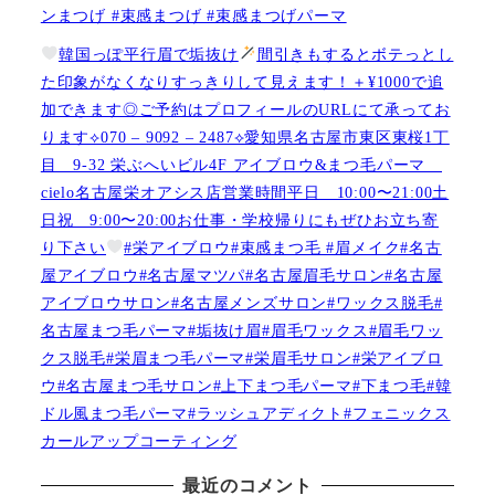
ンまつげ #束感まつげ #束感まつげパーマ
韓国っぽ平行眉で垢抜け
間引きもするとボテっとし
た印象がなくなりすっきりして見えます！＋¥1000で追
加できます◎ご予約はプロフィールのURLにて承ってお
ります⟡070 – 9092 – 2487⟡愛知県名古屋市東区東桜1丁
目 9-32 栄ぶへいビル4F アイブロウ&まつ毛パーマ
cielo名古屋栄オアシス店営業時間平日 10:00〜21:00土
日祝 9:00〜20:00お仕事・学校帰りにもぜひお立ち寄
り下さい
#栄アイブロウ#束感まつ毛 #眉メイク#名古
屋アイブロウ#名古屋マツパ#名古屋眉毛サロン#名古屋
アイブロウサロン#名古屋メンズサロン#ワックス脱毛#
名古屋まつ毛パーマ#垢抜け眉#眉毛ワックス#眉毛ワッ
クス脱毛#栄眉まつ毛パーマ#栄眉毛サロン#栄アイブロ
ウ#名古屋まつ毛サロン#上下まつ毛パーマ#下まつ毛#韓
ドル風まつ毛パーマ#ラッシュアディクト#フェニックス
カールアップコーティング
最近のコメント