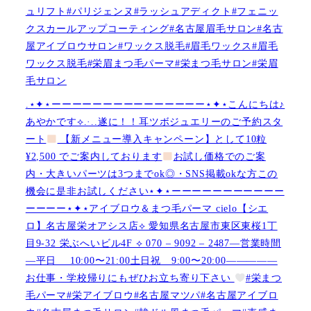
ュリフト#パリジェンヌ#ラッシュアディクト#フェニッ
クスカールアップコーティング#名古屋眉毛サロン#名古
屋アイブロウサロン#ワックス脱毛#眉毛ワックス#眉毛
ワックス脱毛#栄眉まつ毛パーマ#栄まつ毛サロン#栄眉
毛サロン
.⋆✦⋆ーーーーーーーーーーーーーーー⋆✦⋆こんにちは♪
あやかです︎⟡.·..遂に！！耳ツボジュエリーのご予約スタ
ート
【新メニュー導入キャンペーン】として10粒
¥2,500 でご案内しております
お試し価格でのご案
内・大きいパーツは3つまでok◎・SNS掲載okな方この
機会に是非お試しください⋆✦⋆ーーーーーーーーーーー
ーーーー⋆✦⋆アイブロウ＆まつ毛パーマ cielo【シエ
ロ】名古屋栄オアシス店︎︎⟡ 愛知県名古屋市東区東桜1丁
目9-32 栄ぶへいビル4F ︎︎⟡ 070 – 9092 – 2487—営業時間
—平日 10:00〜21:00土日祝 9:00〜20:00—————
お仕事・学校帰りにもぜひお立ち寄り下さい
#栄まつ
毛パーマ#栄アイブロウ#名古屋マツパ#名古屋アイブロ