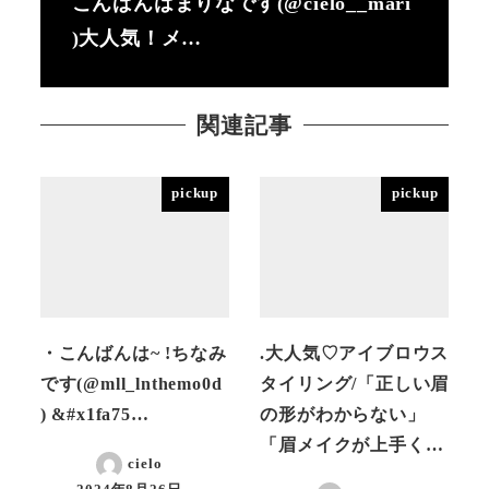
こんばんはまりなです(@cielo__mari
)大人気！メ…
関連記事
pickup
pickup
・こんばんは~ !ちなみ
.大人気♡アイブロウス
です(@mll_lnthemo0d
タイリング/「正しい眉
) &#x1fa75…
の形がわからない」
「眉メイクが上手く…
cielo