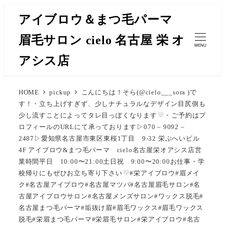
メ
アイブロウ＆まつ毛パーマ
イ
眉毛サロン cielo 名古屋 栄 オ
ン
MENU
コ
アシス店
ン
テ
HOME
pickup
こんにちは！そら(@cielo___sora )で
ン
す！・立ち上げすぎず、少しナチュラルなデザイン目尻側も
ツ
少し流すことによってタレ目っぽくなります
・ご予約はプ
へ
ロフィールのURLにて承っております▷070 – 9092 –
移
2487▷愛知県名古屋市東区東桜1丁目 9-32 栄ぶへいビル
4F アイブロウ&まつ毛パーマ cielo名古屋栄オアシス店営
動
業時間平日 10:00〜21:00土日祝 9:00〜20:00お仕事・学
校帰りにもぜひお立ち寄り下さい
#栄アイブロウ#眉メイ
ク#名古屋アイブロウ#名古屋マツパ#名古屋眉毛サロン#名
古屋アイブロウサロン#名古屋メンズサロン#ワックス脱毛#
名古屋まつ毛パーマ#垢抜け眉#眉毛ワックス#眉毛ワックス
脱毛#栄眉まつ毛パーマ#栄眉毛サロン#栄アイブロウ#名古