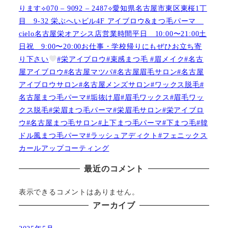
ります⟡070 – 9092 – 2487⟡愛知県名古屋市東区東桜1丁
目 9-32 栄ぶへいビル4F アイブロウ&まつ毛パーマ
cielo名古屋栄オアシス店営業時間平日 10:00〜21:00土
日祝 9:00〜20:00お仕事・学校帰りにもぜひお立ち寄
り下さい
#栄アイブロウ#束感まつ毛 #眉メイク#名古
屋アイブロウ#名古屋マツパ#名古屋眉毛サロン#名古屋
アイブロウサロン#名古屋メンズサロン#ワックス脱毛#
名古屋まつ毛パーマ#垢抜け眉#眉毛ワックス#眉毛ワッ
クス脱毛#栄眉まつ毛パーマ#栄眉毛サロン#栄アイブロ
ウ#名古屋まつ毛サロン#上下まつ毛パーマ#下まつ毛#韓
ドル風まつ毛パーマ#ラッシュアディクト#フェニックス
カールアップコーティング
最近のコメント
表示できるコメントはありません。
アーカイブ