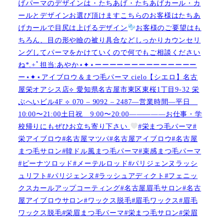
げパーマのデザインは・たちあげ・たちあげカール・カ
ールとデザインお選び頂けますこちらのお客様はたちあ
げカールで目尻は上げるデザイン
お客様のご要望はも
ちろん、目の形や瞼の被り具合などしっかりカウンセリ
ングしてパーマをかけていくので何でもご相談ください
ね︎︎︎*.+ﾟ担当:あやか⋆✦⋆ーーーーーーーーーーーーーー
ー⋆✦⋆アイブロウ＆まつ毛パーマ cielo【シエロ】名古
屋栄オアシス店︎︎⟡ 愛知県名古屋市東区東桜1丁目9-32 栄
ぶへいビル4F ︎︎⟡ 070 – 9092 – 2487—営業時間—平日
10:00〜21:00土日祝 9:00〜20:00—————お仕事・学
校帰りにもぜひお立ち寄り下さい
#栄まつ毛パーマ#
栄アイブロウ#名古屋マツパ#名古屋アイブロウ#名古屋
まつ毛サロン#韓ドル風まつ毛パーマ#束感まつ毛パーマ
#ピーナツロッド#メーテルロッド#パリジェンヌラッシ
ュリフト#パリジェンヌ#ラッシュアディクト#フェニッ
クスカールアップコーティング#名古屋眉毛サロン#名古
屋アイブロウサロン#ワックス脱毛#眉毛ワックス#眉毛
ワックス脱毛#栄眉まつ毛パーマ#栄まつ毛サロン#栄眉