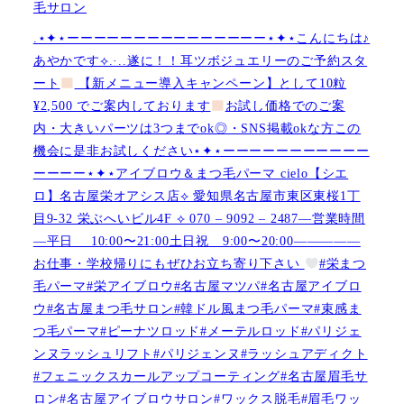
毛サロン
.⋆✦⋆ーーーーーーーーーーーーーーー⋆✦⋆こんにちは♪
あやかです︎⟡.·..遂に！！耳ツボジュエリーのご予約スタ
ート
【新メニュー導入キャンペーン】として10粒
¥2,500 でご案内しております
お試し価格でのご案
内・大きいパーツは3つまでok◎・SNS掲載okな方この
機会に是非お試しください⋆✦⋆ーーーーーーーーーーー
ーーーー⋆✦⋆アイブロウ＆まつ毛パーマ cielo【シエ
ロ】名古屋栄オアシス店︎︎⟡ 愛知県名古屋市東区東桜1丁
目9-32 栄ぶへいビル4F ︎︎⟡ 070 – 9092 – 2487—営業時間
—平日 10:00〜21:00土日祝 9:00〜20:00—————
お仕事・学校帰りにもぜひお立ち寄り下さい
#栄まつ
毛パーマ#栄アイブロウ#名古屋マツパ#名古屋アイブロ
ウ#名古屋まつ毛サロン#韓ドル風まつ毛パーマ#束感ま
つ毛パーマ#ピーナツロッド#メーテルロッド#パリジェ
ンヌラッシュリフト#パリジェンヌ#ラッシュアディクト
#フェニックスカールアップコーティング#名古屋眉毛サ
ロン#名古屋アイブロウサロン#ワックス脱毛#眉毛ワッ