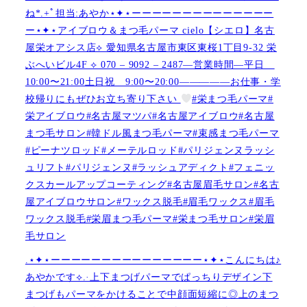
ね︎︎︎*.+ﾟ担当:あやか⋆✦⋆ーーーーーーーーーーーーーー
ー⋆✦⋆アイブロウ＆まつ毛パーマ cielo【シエロ】名古
屋栄オアシス店︎︎⟡ 愛知県名古屋市東区東桜1丁目9-32 栄
ぶへいビル4F ︎︎⟡ 070 – 9092 – 2487—営業時間—平日
10:00〜21:00土日祝 9:00〜20:00—————お仕事・学
校帰りにもぜひお立ち寄り下さい
#栄まつ毛パーマ#
栄アイブロウ#名古屋マツパ#名古屋アイブロウ#名古屋
まつ毛サロン#韓ドル風まつ毛パーマ#束感まつ毛パーマ
#ピーナツロッド#メーテルロッド#パリジェンヌラッシ
ュリフト#パリジェンヌ#ラッシュアディクト#フェニッ
クスカールアップコーティング#名古屋眉毛サロン#名古
屋アイブロウサロン#ワックス脱毛#眉毛ワックス#眉毛
ワックス脱毛#栄眉まつ毛パーマ#栄まつ毛サロン#栄眉
毛サロン
.⋆✦⋆ーーーーーーーーーーーーーーー⋆✦⋆こんにちは♪
あやかです︎⟡.·上下まつげパーマでぱっちりデザイン下
まつげもパーマをかけることで中顔面短縮に◎上のまつ