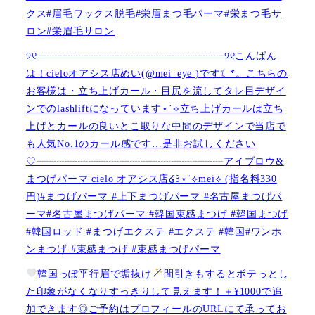
クス#眉毛ワックス脱毛#栄眉まつ毛パーマ#栄まつ毛サ
ロン#栄眉毛サロン
୨୧┈┈┈┈┈┈┈┈┈┈┈┈┈┈┈┈┈┈୨୧こんばん
は！cieloオアシス店めい(@mei_eye )です︎︎☾*。こちらの
お客様は・立ち上げカール・目尻を流してタレ目デザイ
ンでのlashliftになっています⋆˙⟡立ち上げカールは立ち
上げとカールの良いとこ取りな中間のデザインで当店で
も人気No.1のカール感です…是非お試しください️
♡┈┈┈┈┈┈┈┈┈┈┈┈┈┈┈┈┈┈アイブロウ&
まつげパーマ cielo オアシス店໒꒱⋆˙⟡︎mei⟡ (指名料330
円)#まつげパーマ #上下まつげパーマ #名古屋まつげパ
ーマ#名古屋まつげパーマ #韓国束感まつげ #韓国まつげ
#韓国ロッド #まつげエクステ #エクステ #韓国#ワンホ
ンまつげ #束感まつげ #束感まつげパーマ
韓国っぽ平行眉で垢抜け
間引きもするとボテっとし
た印象がなくなりすっきりして見えます！＋¥1000で追
加できます◎ご予約はプロフィールのURLにて承ってお