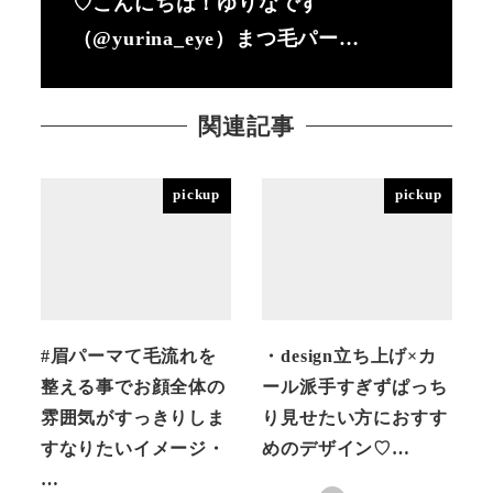
♡こんにちは！ゆりなです
（@yurina_eye）まつ毛パー…
関連記事
pickup
pickup
#眉パーマて毛流れを
・design立ち上げ×カ
整える事でお顔全体の
ール派手すぎずぱっち
雰囲気がすっきりしま
り見せたい方におすす
すなりたいイメージ・
めのデザイン♡…
…