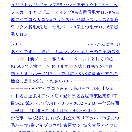
ュリフト#パリジェンヌ#ラッシュアディクト#フェニッ
クスカールアップコーティング#名古屋眉毛サロン#名古
屋アイブロウサロン#ワックス脱毛#眉毛ワックス#眉毛
ワックス脱毛#栄眉まつ毛パーマ#栄まつ毛サロン#栄眉
毛サロン
.⋆✦⋆ーーーーーーーーーーーーーーー⋆✦⋆こんにちは♪
あやかです︎⟡.·..遂に！！耳ツボジュエリーのご予約スタ
ート
【新メニュー導入キャンペーン】として10粒
¥2,500 でご案内しております
お試し価格でのご案
内・大きいパーツは3つまでok◎・SNS掲載okな方この
機会に是非お試しください⋆✦⋆ーーーーーーーーーーー
ーーーー⋆✦⋆アイブロウ＆まつ毛パーマ cielo【シエ
ロ】名古屋栄オアシス店︎︎⟡ 愛知県名古屋市東区東桜1丁
目9-32 栄ぶへいビル4F ︎︎⟡ 070 – 9092 – 2487—営業時間
—平日 10:00〜21:00土日祝 9:00〜20:00—————
お仕事・学校帰りにもぜひお立ち寄り下さい
#栄まつ
毛パーマ#栄アイブロウ#名古屋マツパ#名古屋アイブロ