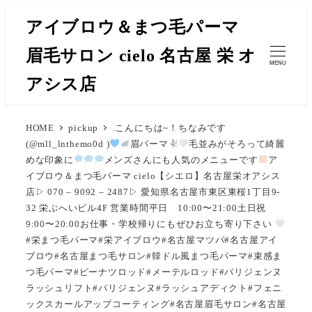
メ
アイブロウ＆まつ毛パーマ
イ
眉毛サロン cielo 名古屋 栄 オ
ン
MENU
コ
アシス店
ン
テ
HOME
pickup
.こんにちは~！ちなみです
ン
(@mll_lnthemo0d )
眉パーマ
毛並みがそろって綺麗
ツ
めな印象に
メンズさんにも人気のメニューです
ア
へ
イブロウ＆まつ毛パーマ cielo【シエロ】名古屋栄オアシス
移
店▷ 070 – 9092 – 2487▷ 愛知県名古屋市東区東桜1丁目9-
32 栄ぶへいビル4F 営業時間平日 10:00〜21:00土日祝
動
9:00〜20:00お仕事・学校帰りにもぜひお立ち寄り下さい
#栄まつ毛パーマ#栄アイブロウ#名古屋マツパ#名古屋アイ
ブロウ#名古屋まつ毛サロン#韓ドル風まつ毛パーマ#束感ま
つ毛パーマ#ピーナツロッド#メーテルロッド#パリジェンヌ
ラッシュリフト#パリジェンヌ#ラッシュアディクト#フェニ
ックスカールアップコーティング#名古屋眉毛サロン#名古屋