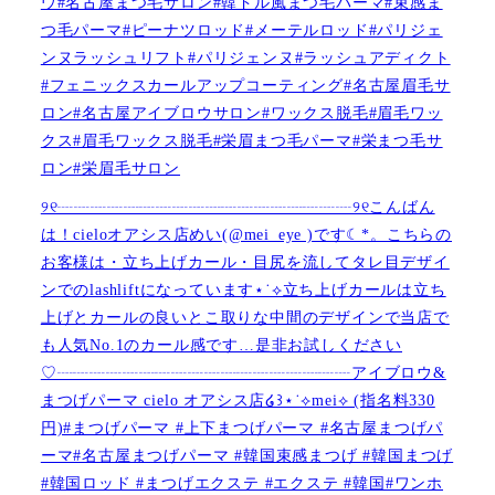
ウ#名古屋まつ毛サロン#韓ドル風まつ毛パーマ#束感ま
つ毛パーマ#ピーナツロッド#メーテルロッド#パリジェ
ンヌラッシュリフト#パリジェンヌ#ラッシュアディクト
#フェニックスカールアップコーティング#名古屋眉毛サ
ロン#名古屋アイブロウサロン#ワックス脱毛#眉毛ワッ
クス#眉毛ワックス脱毛#栄眉まつ毛パーマ#栄まつ毛サ
ロン#栄眉毛サロン
୨୧┈┈┈┈┈┈┈┈┈┈┈┈┈┈┈┈┈┈୨୧こんばん
は！cieloオアシス店めい(@mei_eye )です︎︎☾*。こちらの
お客様は・立ち上げカール・目尻を流してタレ目デザイ
ンでのlashliftになっています⋆˙⟡立ち上げカールは立ち
上げとカールの良いとこ取りな中間のデザインで当店で
も人気No.1のカール感です…是非お試しください️
♡┈┈┈┈┈┈┈┈┈┈┈┈┈┈┈┈┈┈アイブロウ&
まつげパーマ cielo オアシス店໒꒱⋆˙⟡︎mei⟡ (指名料330
円)#まつげパーマ #上下まつげパーマ #名古屋まつげパ
ーマ#名古屋まつげパーマ #韓国束感まつげ #韓国まつげ
#韓国ロッド #まつげエクステ #エクステ #韓国#ワンホ