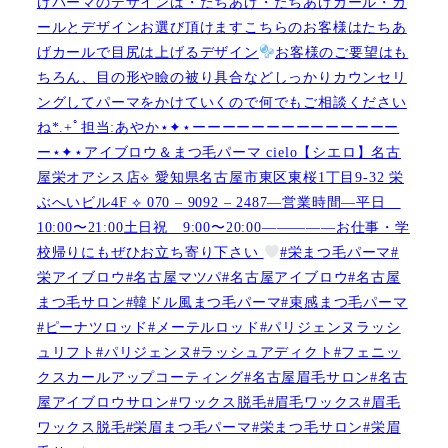
げパーマのデザインは・たちあげ・たちあげカール・カ
ールとデザインお選び頂けますこちらのお客様はたちあ
げカールで目尻は上げるデザイン
お客様のご要望はも
ちろん、目の形や瞼の被り具合などしっかりカウンセリ
ングしてパーマをかけていくので何でもご相談ください
ね︎︎︎*.+ﾟ担当:あやか⋆✦⋆ーーーーーーーーーーーーーー
ー⋆✦⋆アイブロウ＆まつ毛パーマ cielo【シエロ】名古
屋栄オアシス店︎︎⟡ 愛知県名古屋市東区東桜1丁目9-32 栄
ぶへいビル4F ︎︎⟡ 070 – 9092 – 2487—営業時間—平日
10:00〜21:00土日祝 9:00〜20:00—————お仕事・学
校帰りにもぜひお立ち寄り下さい
#栄まつ毛パーマ#
栄アイブロウ#名古屋マツパ#名古屋アイブロウ#名古屋
まつ毛サロン#韓ドル風まつ毛パーマ#束感まつ毛パーマ
#ピーナツロッド#メーテルロッド#パリジェンヌラッシ
ュリフト#パリジェンヌ#ラッシュアディクト#フェニッ
クスカールアップコーティング#名古屋眉毛サロン#名古
屋アイブロウサロン#ワックス脱毛#眉毛ワックス#眉毛
ワックス脱毛#栄眉まつ毛パーマ#栄まつ毛サロン#栄眉