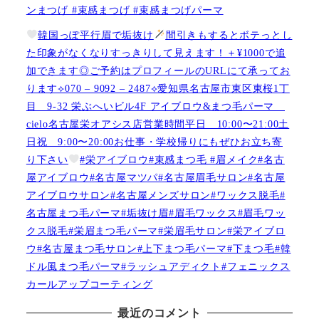
ンまつげ #束感まつげ #束感まつげパーマ
韓国っぽ平行眉で垢抜け
間引きもするとボテっとし
た印象がなくなりすっきりして見えます！＋¥1000で追
加できます◎ご予約はプロフィールのURLにて承ってお
ります⟡070 – 9092 – 2487⟡愛知県名古屋市東区東桜1丁
目 9-32 栄ぶへいビル4F アイブロウ&まつ毛パーマ
cielo名古屋栄オアシス店営業時間平日 10:00〜21:00土
日祝 9:00〜20:00お仕事・学校帰りにもぜひお立ち寄
り下さい
#栄アイブロウ#束感まつ毛 #眉メイク#名古
屋アイブロウ#名古屋マツパ#名古屋眉毛サロン#名古屋
アイブロウサロン#名古屋メンズサロン#ワックス脱毛#
名古屋まつ毛パーマ#垢抜け眉#眉毛ワックス#眉毛ワッ
クス脱毛#栄眉まつ毛パーマ#栄眉毛サロン#栄アイブロ
ウ#名古屋まつ毛サロン#上下まつ毛パーマ#下まつ毛#韓
ドル風まつ毛パーマ#ラッシュアディクト#フェニックス
カールアップコーティング
最近のコメント