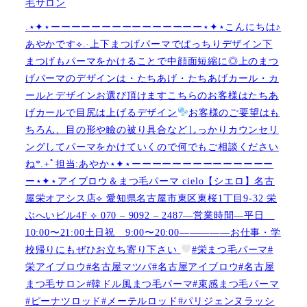
毛サロン
.⋆✦⋆ーーーーーーーーーーーーーーー⋆✦⋆こんにちは♪
あやかです︎⟡.·上下まつげパーマでぱっちりデザイン下
まつげもパーマをかけることで中顔面短縮に◎上のまつ
げパーマのデザインは・たちあげ・たちあげカール・カ
ールとデザインお選び頂けますこちらのお客様はたちあ
げカールで目尻は上げるデザイン
お客様のご要望はも
ちろん、目の形や瞼の被り具合などしっかりカウンセリ
ングしてパーマをかけていくので何でもご相談ください
ね︎︎︎*.+ﾟ担当:あやか⋆✦⋆ーーーーーーーーーーーーーー
ー⋆✦⋆アイブロウ＆まつ毛パーマ cielo【シエロ】名古
屋栄オアシス店︎︎⟡ 愛知県名古屋市東区東桜1丁目9-32 栄
ぶへいビル4F ︎︎⟡ 070 – 9092 – 2487—営業時間—平日
10:00〜21:00土日祝 9:00〜20:00—————お仕事・学
校帰りにもぜひお立ち寄り下さい
#栄まつ毛パーマ#
栄アイブロウ#名古屋マツパ#名古屋アイブロウ#名古屋
まつ毛サロン#韓ドル風まつ毛パーマ#束感まつ毛パーマ
#ピーナツロッド#メーテルロッド#パリジェンヌラッシ