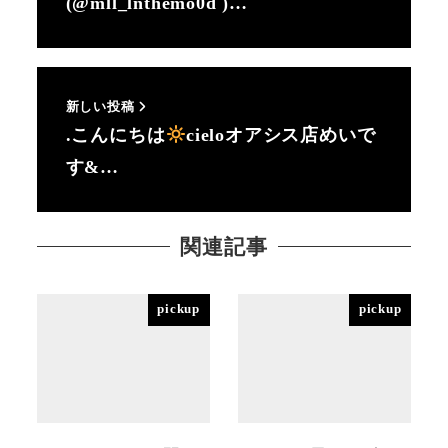
(@mll_lnthemo0d )…
新しい投稿
.こんにちは
cieloオアシス店めいで
す&…
関連記事
pickup
pickup