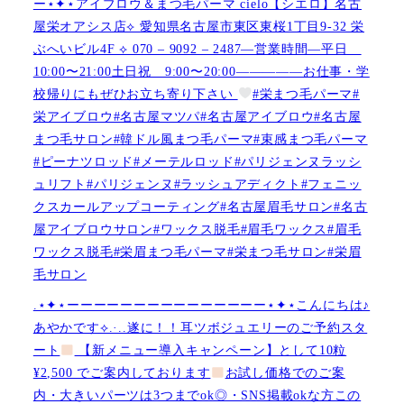
ー⋆✦⋆アイブロウ＆まつ毛パーマ cielo【シエロ】名古
屋栄オアシス店︎︎⟡ 愛知県名古屋市東区東桜1丁目9-32 栄
ぶへいビル4F ︎︎⟡ 070 – 9092 – 2487—営業時間—平日
10:00〜21:00土日祝 9:00〜20:00—————お仕事・学
校帰りにもぜひお立ち寄り下さい
#栄まつ毛パーマ#
栄アイブロウ#名古屋マツパ#名古屋アイブロウ#名古屋
まつ毛サロン#韓ドル風まつ毛パーマ#束感まつ毛パーマ
#ピーナツロッド#メーテルロッド#パリジェンヌラッシ
ュリフト#パリジェンヌ#ラッシュアディクト#フェニッ
クスカールアップコーティング#名古屋眉毛サロン#名古
屋アイブロウサロン#ワックス脱毛#眉毛ワックス#眉毛
ワックス脱毛#栄眉まつ毛パーマ#栄まつ毛サロン#栄眉
毛サロン
.⋆✦⋆ーーーーーーーーーーーーーーー⋆✦⋆こんにちは♪
あやかです︎⟡.·..遂に！！耳ツボジュエリーのご予約スタ
ート
【新メニュー導入キャンペーン】として10粒
¥2,500 でご案内しております
お試し価格でのご案
内・大きいパーツは3つまでok◎・SNS掲載okな方この