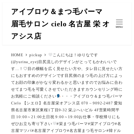
メ
アイブロウ＆まつ毛パーマ
イ
眉毛サロン cielo 名古屋 栄 オ
ン
MENU
コ
アシス店
ン
テ
HOME
pickup
こんにちは！ゆりなです
ン
(@yurina_eye)目尻流しのデザインがとってもかわいいで
ツ
す…！♡目の横幅を広く見せたい方や、タレ目に見せたい方
へ
にもおすすめのデザインです目尻側のまつ毛の上げ方によっ
移
てお顔の印象がかなり変わるかと思いますのでお悩みに合わ
せてまつ毛を可愛くさせていただきますカウンセリング時に
動
お気軽にご相談ください
・・・アイブロウ＆まつ毛パーマ
Cielo 【シエロ】名古屋栄オアシス店 070 – 9092-2487 愛知
県名古屋市東区東桜1丁目9-32 栄ぶへいビル 4F営業時間平
日 10:00～21:00土日祝 9:00～19:00お仕事・学校帰りにも
ぜひお立ち寄り下さい
#栄まつ毛パーマ#栄アイブロウ#名
古屋マツパ#名古屋アイブロウ#名古屋まつ毛サロン#韓ドル