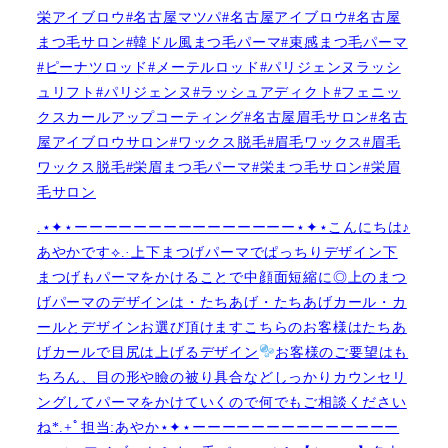
栄アイブロウ#名古屋マツパ#名古屋アイブロウ#名古屋
まつ毛サロン#韓ドル風まつ毛パーマ#束感まつ毛パーマ
#ピーナツロッド#メーテルロッド#パリジェンヌラッシ
ュリフト#パリジェンヌ#ラッシュアディクト#フェニッ
クスカールアップコーティング#名古屋眉毛サロン#名古
屋アイブロウサロン#ワックス脱毛#眉毛ワックス#眉毛
ワックス脱毛#栄眉まつ毛パーマ#栄まつ毛サロン#栄眉
毛サロン
.⋆✦⋆ーーーーーーーーーーーーーーー⋆✦⋆こんにちは♪
あやかです︎⟡.·上下まつげパーマでぱっちりデザイン下
まつげもパーマをかけることで中顔面短縮に◎上のまつ
げパーマのデザインは・たちあげ・たちあげカール・カ
ールとデザインお選び頂けますこちらのお客様はたちあ
げカールで目尻は上げるデザイン
お客様のご要望はも
ちろん、目の形や瞼の被り具合などしっかりカウンセリ
ングしてパーマをかけていくので何でもご相談ください
ね︎︎︎*.+ﾟ担当:あやか⋆✦⋆ーーーーーーーーーーーーーー