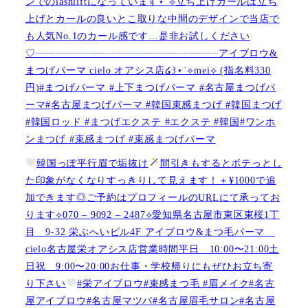
ンでのlashliftになっています⋆˙⟡立ち上げカールは立ち
上げとカールの良いとこ取りな中間のデザインで当店で
も人気No.1のカール感です…是非お試しください️
♡┈┈┈┈┈┈┈┈┈┈┈┈┈┈┈┈┈┈アイブロウ&
まつげパーマ cielo オアシス店໒꒱⋆˙⟡︎mei⟡ (指名料330
円)#まつげパーマ #上下まつげパーマ #名古屋まつげパ
ーマ#名古屋まつげパーマ #韓国束感まつげ #韓国まつげ
#韓国ロッド #まつげエクステ #エクステ #韓国#ワンホ
ンまつげ #束感まつげ #束感まつげパーマ
韓国っぽ平行眉で垢抜け
間引きもするとボテっとし
た印象がなくなりすっきりして見えます！＋¥1000で追
加できます◎ご予約はプロフィールのURLにて承ってお
ります⟡070 – 9092 – 2487⟡愛知県名古屋市東区東桜1丁
目 9-32 栄ぶへいビル4F アイブロウ&まつ毛パーマ
cielo名古屋栄オアシス店営業時間平日 10:00〜21:00土
日祝 9:00〜20:00お仕事・学校帰りにもぜひお立ち寄
り下さい
#栄アイブロウ#束感まつ毛 #眉メイク#名古
屋アイブロウ#名古屋マツパ#名古屋眉毛サロン#名古屋