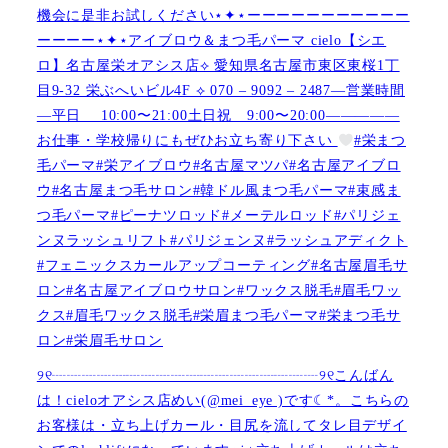
機会に是非お試しください⋆✦⋆ーーーーーーーーーーー
ーーーー⋆✦⋆アイブロウ＆まつ毛パーマ cielo【シエ
ロ】名古屋栄オアシス店︎︎⟡ 愛知県名古屋市東区東桜1丁
目9-32 栄ぶへいビル4F ︎︎⟡ 070 – 9092 – 2487—営業時間
—平日 10:00〜21:00土日祝 9:00〜20:00—————
お仕事・学校帰りにもぜひお立ち寄り下さい
#栄まつ
毛パーマ#栄アイブロウ#名古屋マツパ#名古屋アイブロ
ウ#名古屋まつ毛サロン#韓ドル風まつ毛パーマ#束感ま
つ毛パーマ#ピーナツロッド#メーテルロッド#パリジェ
ンヌラッシュリフト#パリジェンヌ#ラッシュアディクト
#フェニックスカールアップコーティング#名古屋眉毛サ
ロン#名古屋アイブロウサロン#ワックス脱毛#眉毛ワッ
クス#眉毛ワックス脱毛#栄眉まつ毛パーマ#栄まつ毛サ
ロン#栄眉毛サロン
୨୧┈┈┈┈┈┈┈┈┈┈┈┈┈┈┈┈┈┈୨୧こんばん
は！cieloオアシス店めい(@mei_eye )です︎︎☾*。こちらの
お客様は・立ち上げカール・目尻を流してタレ目デザイ