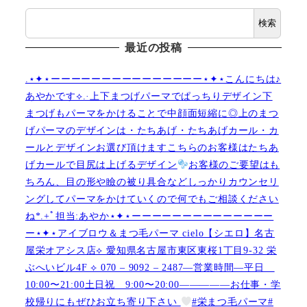
検索
最近の投稿
.⋆✦⋆ーーーーーーーーーーーーーーー⋆✦⋆こんにちは♪
あやかです︎⟡.·上下まつげパーマでぱっちりデザイン下
まつげもパーマをかけることで中顔面短縮に◎上のまつ
げパーマのデザインは・たちあげ・たちあげカール・カ
ールとデザインお選び頂けますこちらのお客様はたちあ
げカールで目尻は上げるデザイン
お客様のご要望はも
ちろん、目の形や瞼の被り具合などしっかりカウンセリ
ングしてパーマをかけていくので何でもご相談ください
ね︎︎︎*.+ﾟ担当:あやか⋆✦⋆ーーーーーーーーーーーーーー
ー⋆✦⋆アイブロウ＆まつ毛パーマ cielo【シエロ】名古
屋栄オアシス店︎︎⟡ 愛知県名古屋市東区東桜1丁目9-32 栄
ぶへいビル4F ︎︎⟡ 070 – 9092 – 2487—営業時間—平日
10:00〜21:00土日祝 9:00〜20:00—————お仕事・学
校帰りにもぜひお立ち寄り下さい
#栄まつ毛パーマ#