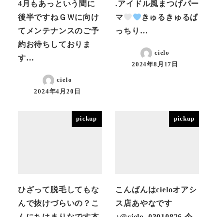
4月もあっという間に
.アイドル風まつげパー
後半ですねＧＷに向け
マ
きゅるきゅるぱ
てメンテナンスのご予
っちり…
約お待ちしておりま
cielo
す…
2024年8月17日
投稿日
cielo
2024年4月20日
投稿日
pickup
pickup
ひざって脱毛してもな
こんばんはcieloオアシ
んで抜けづらいの？こ
ス店あやなです
んにちはまりなです本
♪@cielo_03010826 今