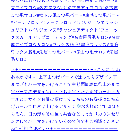
校帰りにもぜひお立ち寄り下さい
#栄まつ毛パーマ#
栄アイブロウ#名古屋マツパ#名古屋アイブロウ#名古屋
まつ毛サロン#韓ドル風まつ毛パーマ#束感まつ毛パーマ
#ピーナツロッド#メーテルロッド#パリジェンヌラッシ
ュリフト#パリジェンヌ#ラッシュアディクト#フェニッ
クスカールアップコーティング#名古屋眉毛サロン#名古
屋アイブロウサロン#ワックス脱毛#眉毛ワックス#眉毛
ワックス脱毛#栄眉まつ毛パーマ#栄まつ毛サロン#栄眉
毛サロン
.⋆✦⋆ーーーーーーーーーーーーーーー⋆✦⋆こんにちは♪
あやかです︎⟡.·上下まつげパーマでぱっちりデザイン下
まつげもパーマをかけることで中顔面短縮に◎上のまつ
げパーマのデザインは・たちあげ・たちあげカール・カ
ールとデザインお選び頂けますこちらのお客様はたちあ
げカールで目尻は上げるデザイン
お客様のご要望はも
ちろん、目の形や瞼の被り具合などしっかりカウンセリ
ングしてパーマをかけていくので何でもご相談ください
ね︎︎︎*.+ﾟ担当:あやか⋆✦⋆ーーーーーーーーーーーーーー