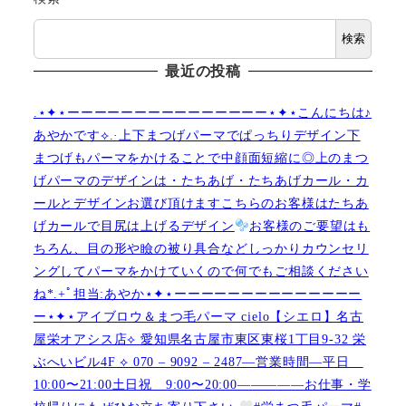
検索
最近の投稿
.⋆✦⋆ーーーーーーーーーーーーーーー⋆✦⋆こんにちは♪
あやかです︎⟡.·上下まつげパーマでぱっちりデザイン下
まつげもパーマをかけることで中顔面短縮に◎上のまつ
げパーマのデザインは・たちあげ・たちあげカール・カ
ールとデザインお選び頂けますこちらのお客様はたちあ
げカールで目尻は上げるデザイン
お客様のご要望はも
ちろん、目の形や瞼の被り具合などしっかりカウンセリ
ングしてパーマをかけていくので何でもご相談ください
ね︎︎︎*.+ﾟ担当:あやか⋆✦⋆ーーーーーーーーーーーーーー
ー⋆✦⋆アイブロウ＆まつ毛パーマ cielo【シエロ】名古
屋栄オアシス店︎︎⟡ 愛知県名古屋市東区東桜1丁目9-32 栄
ぶへいビル4F ︎︎⟡ 070 – 9092 – 2487—営業時間—平日
10:00〜21:00土日祝 9:00〜20:00—————お仕事・学