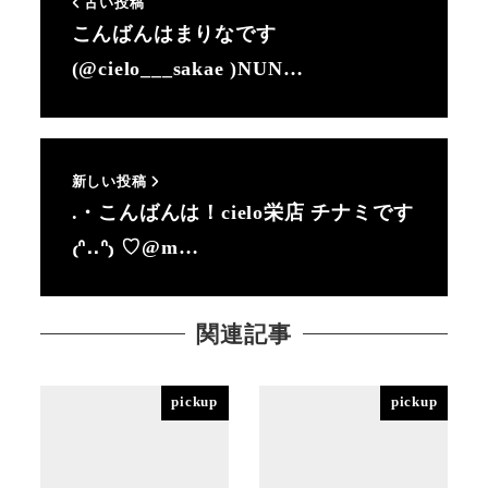
古い投稿
こんばんはまりなです
(@cielo___sakae )NUN…
新しい投稿
.・こんばんは！cielo栄店 チナミです
₍ᐢ‥ᐢ₎ ♡@m…
関連記事
pickup
pickup