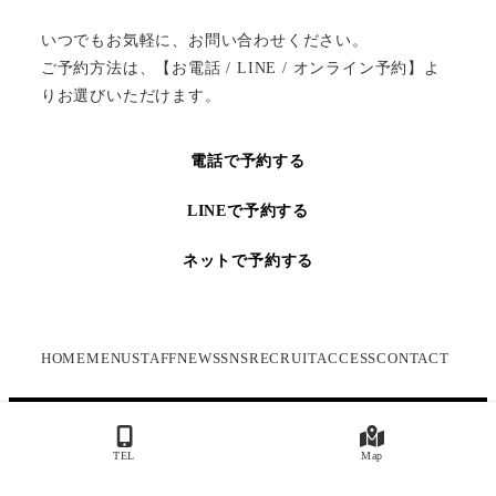
いつでもお気軽に、お問い合わせください。
ご予約方法は、【お電話 / LINE / オンライン予約】よ
りお選びいただけます。
電話で予約する
LINEで予約する
ネットで予約する
HOME
MENU
STAFF
NEWS
SNS
RECRUIT
ACCESS
CONTACT
Copyright ©2022 アイブロウ＆まつ毛パーマ 眉毛サロン
TEL
Map
cielo 名古屋 栄 オアシス店 All Rights Reserved.