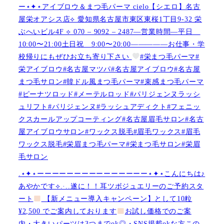
ー⋆✦⋆アイブロウ＆まつ毛パーマ cielo【シエロ】名古
屋栄オアシス店︎︎⟡ 愛知県名古屋市東区東桜1丁目9-32 栄
ぶへいビル4F ︎︎⟡ 070 – 9092 – 2487—営業時間—平日
10:00〜21:00土日祝 9:00〜20:00—————お仕事・学
校帰りにもぜひお立ち寄り下さい
#栄まつ毛パーマ#
栄アイブロウ#名古屋マツパ#名古屋アイブロウ#名古屋
まつ毛サロン#韓ドル風まつ毛パーマ#束感まつ毛パーマ
#ピーナツロッド#メーテルロッド#パリジェンヌラッシ
ュリフト#パリジェンヌ#ラッシュアディクト#フェニッ
クスカールアップコーティング#名古屋眉毛サロン#名古
屋アイブロウサロン#ワックス脱毛#眉毛ワックス#眉毛
ワックス脱毛#栄眉まつ毛パーマ#栄まつ毛サロン#栄眉
毛サロン
.⋆✦⋆ーーーーーーーーーーーーーーー⋆✦⋆こんにちは♪
あやかです︎⟡.·..遂に！！耳ツボジュエリーのご予約スタ
ート
【新メニュー導入キャンペーン】として10粒
¥2,500 でご案内しております
お試し価格でのご案
内・大きいパーツは3つまでok◎・SNS掲載okな方この