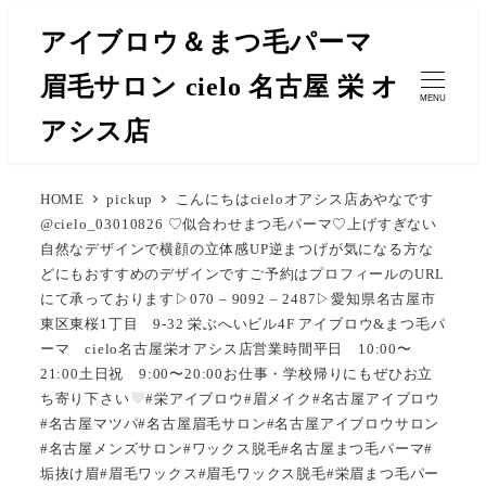
メ
アイブロウ＆まつ毛パーマ
イ
眉毛サロン cielo 名古屋 栄 オ
ン
MENU
コ
アシス店
ン
テ
HOME
pickup
こんにちはcieloオアシス店あやなです
ン
@cielo_03010826 ♡似合わせまつ毛パーマ♡上げすぎない
ツ
自然なデザインで横顔の立体感UP逆まつげが気になる方な
へ
どにもおすすめのデザインですご予約はプロフィールのURL
移
にて承っております▷070 – 9092 – 2487▷愛知県名古屋市
東区東桜1丁目 9-32 栄ぶへいビル4F アイブロウ&まつ毛パ
動
ーマ cielo名古屋栄オアシス店営業時間平日 10:00〜
21:00土日祝 9:00〜20:00お仕事・学校帰りにもぜひお立
ち寄り下さい
#栄アイブロウ#眉メイク#名古屋アイブロウ
#名古屋マツパ#名古屋眉毛サロン#名古屋アイブロウサロン
#名古屋メンズサロン#ワックス脱毛#名古屋まつ毛パーマ#
垢抜け眉#眉毛ワックス#眉毛ワックス脱毛#栄眉まつ毛パー