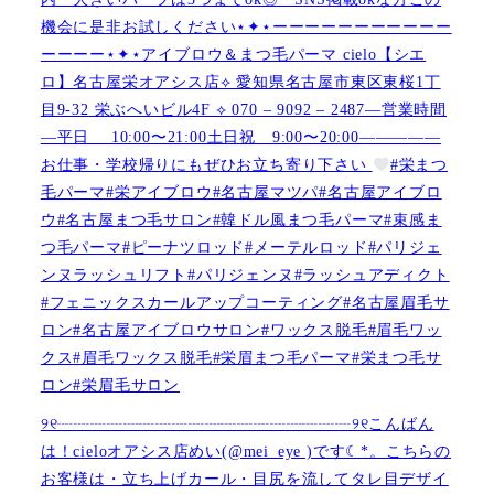
機会に是非お試しください⋆✦⋆ーーーーーーーーーーー
ーーーー⋆✦⋆アイブロウ＆まつ毛パーマ cielo【シエ
ロ】名古屋栄オアシス店︎︎⟡ 愛知県名古屋市東区東桜1丁
目9-32 栄ぶへいビル4F ︎︎⟡ 070 – 9092 – 2487—営業時間
—平日 10:00〜21:00土日祝 9:00〜20:00—————
お仕事・学校帰りにもぜひお立ち寄り下さい
#栄まつ
毛パーマ#栄アイブロウ#名古屋マツパ#名古屋アイブロ
ウ#名古屋まつ毛サロン#韓ドル風まつ毛パーマ#束感ま
つ毛パーマ#ピーナツロッド#メーテルロッド#パリジェ
ンヌラッシュリフト#パリジェンヌ#ラッシュアディクト
#フェニックスカールアップコーティング#名古屋眉毛サ
ロン#名古屋アイブロウサロン#ワックス脱毛#眉毛ワッ
クス#眉毛ワックス脱毛#栄眉まつ毛パーマ#栄まつ毛サ
ロン#栄眉毛サロン
୨୧┈┈┈┈┈┈┈┈┈┈┈┈┈┈┈┈┈┈୨୧こんばん
は！cieloオアシス店めい(@mei_eye )です︎︎☾*。こちらの
お客様は・立ち上げカール・目尻を流してタレ目デザイ