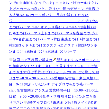
ンでのlashliftになっています⋆˙⟡立ち上げカールは立ち
上げとカールの良いとこ取りな中間のデザインで当店で
も人気No.1のカール感です…是非お試しください️
♡┈┈┈┈┈┈┈┈┈┈┈┈┈┈┈┈┈┈アイブロウ&
まつげパーマ cielo オアシス店໒꒱⋆˙⟡︎mei⟡ (指名料330
円)#まつげパーマ #上下まつげパーマ #名古屋まつげパ
ーマ#名古屋まつげパーマ #韓国束感まつげ #韓国まつげ
#韓国ロッド #まつげエクステ #エクステ #韓国#ワンホ
ンまつげ #束感まつげ #束感まつげパーマ
韓国っぽ平行眉で垢抜け
間引きもするとボテっとし
た印象がなくなりすっきりして見えます！＋¥1000で追
加できます◎ご予約はプロフィールのURLにて承ってお
ります⟡070 – 9092 – 2487⟡愛知県名古屋市東区東桜1丁
目 9-32 栄ぶへいビル4F アイブロウ&まつ毛パーマ
cielo名古屋栄オアシス店営業時間平日 10:00〜21:00土
日祝 9:00〜20:00お仕事・学校帰りにもぜひお立ち寄
り下さい
#栄アイブロウ#束感まつ毛 #眉メイク#名古
屋アイブロウ#名古屋マツパ#名古屋眉毛サロン#名古屋