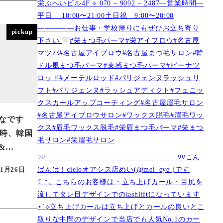
栄ぶへいビル4F ︎︎⟡ 070 – 9092 – 2487—営業時間—
平日 10:00〜21:00土日祝 9:00〜20:00
—————お仕事・学校帰りにもぜひお立ち寄り
pickup
下さい
#栄まつ毛パーマ#栄アイブロウ#名古屋
マツパ#名古屋アイブロウ#名古屋まつ毛サロン#韓
ドル風まつ毛パーマ#束感まつ毛パーマ#ピーナツ
ロッド#メーテルロッド#パリジェンヌラッシュリ
フト#パリジェンヌ#ラッシュアディクト#フェニッ
クスカールアップコーティング#名古屋眉毛サロン
#名古屋アイブロウサロン#ワックス脱毛#眉毛ワッ
なです
クス#眉毛ワックス脱毛#栄眉まつ毛パーマ#栄まつ
 )今時、韓国
毛サロン#栄眉毛サロン
&…
୨୧┈┈┈┈┈┈┈┈┈┈┈┈┈┈┈┈┈┈୨୧こん
ばんは！cieloオアシス店めい(@mei_eye )です︎︎
11月26日
☾*。こちらのお客様は・立ち上げカール・目尻を
流してタレ目デザインでのlashliftになっています
⋆˙⟡立ち上げカールは立ち上げとカールの良いとこ
取りな中間のデザインで当店でも人気No.1のカー