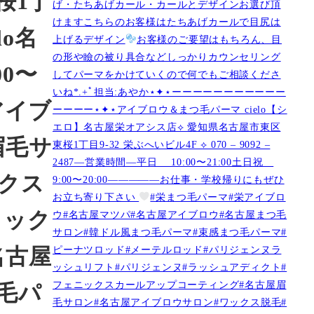
桜1丁
げ・たちあげカール・カールとデザインお選び頂
けますこちらのお客様はたちあげカールで目尻は
lo名
上げるデザイン
お客様のご要望はもちろん、目
の形や瞼の被り具合などしっかりカウンセリング
00〜
してパーマをかけていくので何でもご相談くださ
いね︎︎︎*.+ﾟ担当:あやか⋆✦⋆ーーーーーーーーーーー
アイブ
ーーーー⋆✦⋆アイブロウ＆まつ毛パーマ cielo【シ
エロ】名古屋栄オアシス店︎︎⟡ 愛知県名古屋市東区
眉毛サ
東桜1丁目9-32 栄ぶへいビル4F ︎︎⟡ 070 – 9092 –
2487—営業時間—平日 10:00〜21:00土日祝
ックス
9:00〜20:00—————お仕事・学校帰りにもぜひ
お立ち寄り下さい
#栄まつ毛パーマ#栄アイブロ
ワック
ウ#名古屋マツパ#名古屋アイブロウ#名古屋まつ毛
サロン#韓ドル風まつ毛パーマ#束感まつ毛パーマ#
ピーナツロッド#メーテルロッド#パリジェンヌラ
名古屋
ッシュリフト#パリジェンヌ#ラッシュアディクト#
フェニックスカールアップコーティング#名古屋眉
毛パ
毛サロン#名古屋アイブロウサロン#ワックス脱毛#