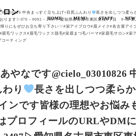
サロン
o_03010826 中央まっすぐ立ち上げ×目尻ふんわり
長さを出しつつ柔ら
HOME
MENU
STAFF
NEW
▷070 – 9092 – 2487▷愛知県名古屋市東区東桜1丁目 9-32 
事・学校帰りにもぜひお立ち寄り下さい
#栄アイブロウ#眉メイク#名古屋アイ
#眉毛ワックス#眉毛ワックス脱毛#栄眉まつ毛パーマ#栄眉毛サロン#栄
プコーティング
やなです@cielo_03010826 
んわり
長さを出しつつ柔ら
インです皆様の理想やお悩み
はプロフィールのURLやDM