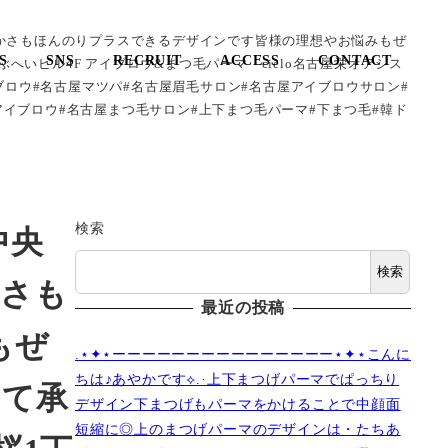
かさもほんのりプラスできるデザインです皆様の理想やお悩みもぜ
S
SNS
RECRUIT
ACCESS
CONTACT
栄ぶへいビル4F アイブロウ&まつ毛パーマ cielo名古屋栄オアシス
ブロウ#名古屋マツパ#名古屋眉毛サロン#名古屋アイブロウサロン#
アイブロウ#名古屋まつ毛サロン#上下まつ毛パーマ#下まつ毛#韓ド
検索
中央
検索
かさも
最近の投稿
もぜ
.⋆✦⋆ーーーーーーーーーーーーーーー⋆✦⋆こんに
ちは♪あやかです︎⟡.·上下まつげパーマでぱっちり
にて承
デザイン下まつげもパーマをかけることで中顔面
短縮に◎上のまつげパーマのデザインは・たちあ