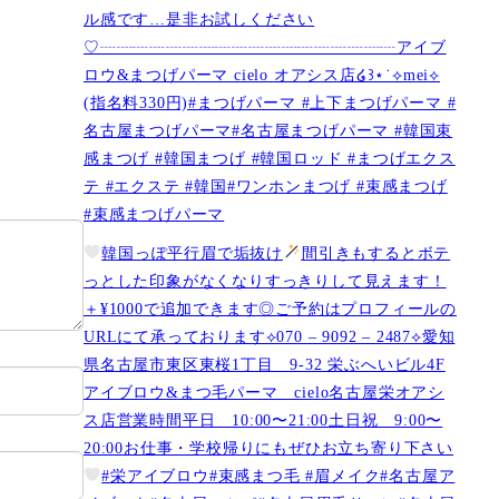
ル感です…是非お試しください️
♡┈┈┈┈┈┈┈┈┈┈┈┈┈┈┈┈┈┈アイブ
ロウ&まつげパーマ cielo オアシス店໒꒱⋆˙⟡︎mei⟡
(指名料330円)#まつげパーマ #上下まつげパーマ #
名古屋まつげパーマ#名古屋まつげパーマ #韓国束
感まつげ #韓国まつげ #韓国ロッド #まつげエクス
テ #エクステ #韓国#ワンホンまつげ #束感まつげ
#束感まつげパーマ
韓国っぽ平行眉で垢抜け
間引きもするとボテ
っとした印象がなくなりすっきりして見えます！
＋¥1000で追加できます◎ご予約はプロフィールの
URLにて承っております⟡070 – 9092 – 2487⟡愛知
県名古屋市東区東桜1丁目 9-32 栄ぶへいビル4F
アイブロウ&まつ毛パーマ cielo名古屋栄オアシ
ス店営業時間平日 10:00〜21:00土日祝 9:00〜
20:00お仕事・学校帰りにもぜひお立ち寄り下さい
#栄アイブロウ#束感まつ毛 #眉メイク#名古屋ア