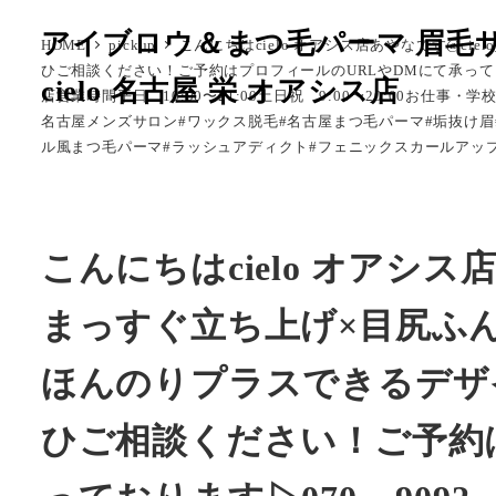
メ
アイブロウ＆まつ毛パーマ 眉毛
HOME
pickup
こんにちはcielo オアシス店あやなです@ciel
イ
ひご相談ください！ご予約はプロフィールのURLやDMにて承っております
cielo 名古屋 栄 オアシス店
ン
店営業時間平日 10:00〜21:00土日祝 9:00〜20:00お仕
コ
名古屋メンズサロン#ワックス脱毛#名古屋まつ毛パーマ#垢抜け眉
ン
ル風まつ毛パーマ#ラッシュアディクト#フェニックスカールアッ
テ
ン
ツ
こんにちはcielo オアシス店あ
へ
移
まっすぐ立ち上げ×目尻ふ
動
ほんのりプラスできるデザ
ひご相談ください！ご予約