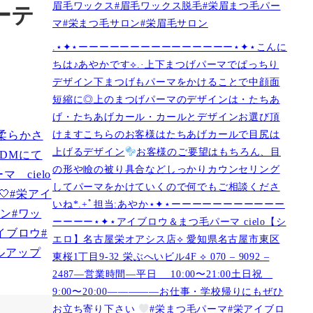
眉毛ワックス#眉毛ワックス脱毛#栄眉まつ毛パー
ーテ
マ#栄まつ毛サロン#栄眉毛サロン
.⋆✦⋆ーーーーーーーーーーーーーーー⋆✦⋆こんに
ちは♪あやかです︎⟡.·上下まつげパーマでぱっちり
デザイン下まつげもパーマをかけることで中顔面
短縮に◎上のまつげパーマのデザインは・たちあ
げ・たちあげカール・カールとデザインお選び頂
けますこちらのお客様はたちあげカールで目尻は
上げるデザイン
お客様のご要望はもちろん、目
の形や瞼の被り具合などしっかりカウンセリング
してパーマをかけていくので何でもご相談くださ
いね︎︎︎*.+ﾟ担当:あやか⋆✦⋆ーーーーーーーーーーー
ーーーー⋆✦⋆アイブロウ＆まつ毛パーマ cielo【シ
エロ】名古屋栄オアシス店︎︎⟡ 愛知県名古屋市東区
東桜1丁目9-32 栄ぶへいビル4F ︎︎⟡ 070 – 9092 –
2487—営業時間—平日 10:00〜21:00土日祝
9:00〜20:00—————お仕事・学校帰りにもぜひ
お立ち寄り下さい
#栄まつ毛パーマ#栄アイブロ