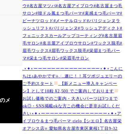
ウ#名古屋マツパ#名古屋アイブロウ#名古屋まつ毛
サロン#韓ドル風まつ毛パーマ#束感まつ毛パーマ#
ピーナツロッド#メーテルロッド#パリジェンヌラ
ッシュリフト#パリジェンヌ#ラッシュアディクト#
フェニックスカールアップコーティング#名古屋眉
毛サロン#名古屋アイブロウサロン#ワックス脱毛#
眉毛ワックス#眉毛ワックス脱毛#栄眉まつ毛パー
マ#栄まつ毛サロン#栄眉毛サロン
.⋆✦⋆ーーーーーーーーーーーーーーー⋆✦⋆こんに
ちは♪あやかです︎⟡.·..遂に！！耳ツボジュエリーの
ご予約スタート
【新メニュー導入キャンペー
ン】として10粒 ¥2,500 でご案内しております
お試し価格でのご案内・大きいパーツは3つまで
朝のメ
ok◎・SNS掲載okな方この機会に是非お試しくだ
さい⋆✦⋆ーーーーーーーーーーーーーーー⋆✦⋆ア
イブロウ＆まつ毛パーマ cielo【シエロ】名古屋栄
オアシス店︎︎⟡ 愛知県名古屋市東区東桜1丁目9-32