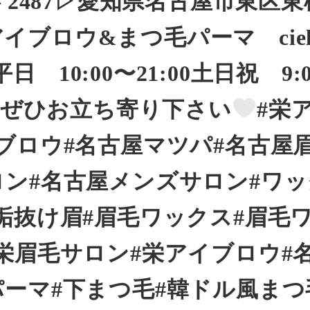
2 – 2487▷愛知県名古屋市東区東
 アイブロウ&まつ毛パーマ cie
10:00〜21:00土日祝 9:
にもぜひお立ち寄り下さい
#栄
ブロウ#名古屋マツパ#名古屋
ロン#名古屋メンズサロン#ワ
垢抜け眉#眉毛ワックス#眉毛
栄眉毛サロン#栄アイブロウ#
パーマ#下まつ毛#韓ドル風まつ