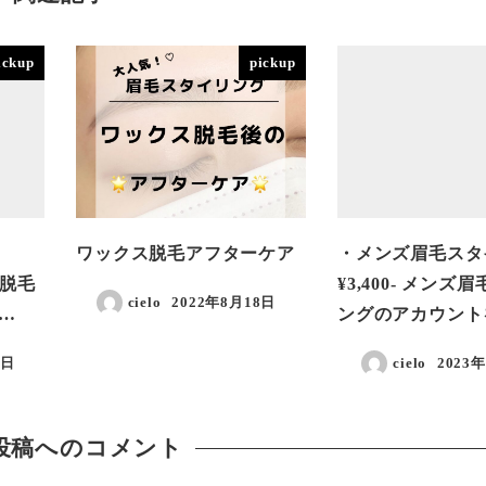
ickup
pickup
ワックス脱毛アフターケア
・メンズ眉毛スタ
ッズ脱毛
¥3,400- メンズ
cielo
2022年8月18日
…
ングのアカウント
投稿日
1日
cielo
2023
投稿日
投稿へのコメント