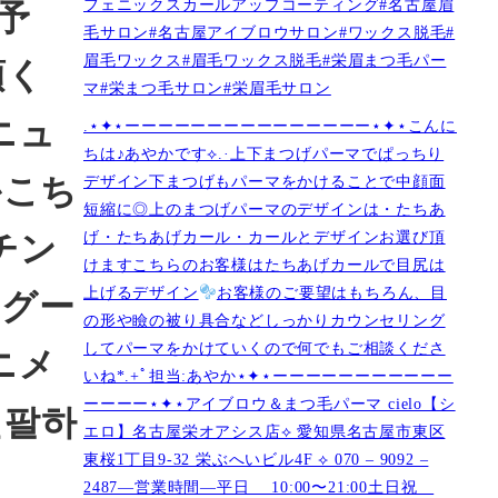
フェニックスカールアップコーティング#名古屋眉
予
毛サロン#名古屋アイブロウサロン#ワックス脱毛#
眉毛ワックス#眉毛ワックス脱毛#栄眉まつ毛パー
頂く
マ#栄まつ毛サロン#栄眉毛サロン
ニュ
.⋆✦⋆ーーーーーーーーーーーーーーー⋆✦⋆こんに
ちは♪あやかです︎⟡.·上下まつげパーマでぱっちり
かこち
デザイン下まつげもパーマをかけることで中顔面
短縮に◎上のまつげパーマのデザインは・たちあ
げ・たちあげカール・カールとデザインお選び頂
チン
けますこちらのお客様はたちあげカールで目尻は
上げるデザイン
お客様のご要望はもちろん、目
エグー
の形や瞼の被り具合などしっかりカウンセリング
してパーマをかけていくので何でもご相談くださ
ニメ
いね︎︎︎*.+ﾟ担当:あやか⋆✦⋆ーーーーーーーーーーー
ーーーー⋆✦⋆アイブロウ＆まつ毛パーマ cielo【シ
선팔하
エロ】名古屋栄オアシス店︎︎⟡ 愛知県名古屋市東区
東桜1丁目9-32 栄ぶへいビル4F ︎︎⟡ 070 – 9092 –
2487—営業時間—平日 10:00〜21:00土日祝