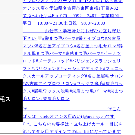
イブロウ＆まつ毛パーマ cielo【シエロ】名古屋栄
オアシス店︎︎⟡ 愛知県名古屋市東区東桜1丁目9-32
栄ぶへいビル4F ︎︎⟡ 070 – 9092 – 2487—営業時間—
平日 10:00〜21:00土日祝 9:00〜20:00
—————お仕事・学校帰りにもぜひお立ち寄り
下さい
#栄まつ毛パーマ#栄アイブロウ#名古屋
マツパ#名古屋アイブロウ#名古屋まつ毛サロン#韓
ドル風まつ毛パーマ#束感まつ毛パーマ#ピーナツ
ロッド#メーテルロッド#パリジェンヌラッシュリ
フト#パリジェンヌ#ラッシュアディクト#フェニッ
クスカールアップコーティング#名古屋眉毛サロン
#名古屋アイブロウサロン#ワックス脱毛#眉毛ワッ
クス#眉毛ワックス脱毛#栄眉まつ毛パーマ#栄まつ
毛サロン#栄眉毛サロン
眉毛ス
୨୧┈┈┈┈┈┈┈┈┈┈┈┈┈┈┈┈┈┈୨୧こん
ばんは！cieloオアシス店めい(@mei_eye )です︎︎
☾*。こちらのお客様は・立ち上げカール・目尻を
流してタレ目デザインでのlashliftになっています