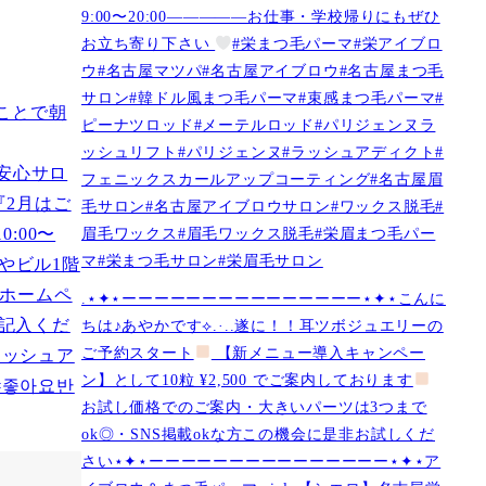
9:00〜20:00—————お仕事・学校帰りにもぜひ
お立ち寄り下さい
#栄まつ毛パーマ#栄アイブロ
ウ#名古屋マツパ#名古屋アイブロウ#名古屋まつ毛
サロン#韓ドル風まつ毛パーマ#束感まつ毛パーマ#
ピーナツロッド#メーテルロッド#パリジェンヌラ
ッシュリフト#パリジェンヌ#ラッシュアディクト#
フェニックスカールアップコーティング#名古屋眉
毛サロン#名古屋アイブロウサロン#ワックス脱毛#
眉毛ワックス#眉毛ワックス脱毛#栄眉まつ毛パー
マ#栄まつ毛サロン#栄眉毛サロン
.⋆✦⋆ーーーーーーーーーーーーーーー⋆✦⋆こんに
ちは♪あやかです︎⟡.·..遂に！！耳ツボジュエリーの
ご予約スタート
【新メニュー導入キャンペー
ン】として10粒 ¥2,500 でご案内しております
お試し価格でのご案内・大きいパーツは3つまで
ok◎・SNS掲載okな方この機会に是非お試しくだ
さい⋆✦⋆ーーーーーーーーーーーーーーー⋆✦⋆ア