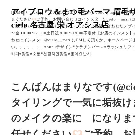
メ
アイブロウ＆まつ毛パーマ 眉毛
HOME
pickup
こんばんはまりなです(@cielo__mari
イ
せください
ご予約、お問い合わせはインスタ @cielo__mar
cielo 名古屋 栄 オアシス店
ン
して下さい
カウンセリングしてしっかりご要望に合わせたデザ
コ
〜金 10:00〜21:00土日祝 9:00〜19:00不定休【お店のイン
ン
わせはインスタ @cielo__mari にDMして頂くか、ホームペー
い、、、、、、、#nunuデザイン#ケラチンパーマ#ラッシュリフト
テ
카페#맞팔#소통#선팔하면맞팔#좋아요반사
ン
ツ
へ
移
こんばんはまりなです(@cie
動
タイリングで一気に垢抜け
のメイクの楽に になります
任せください
ご予約、