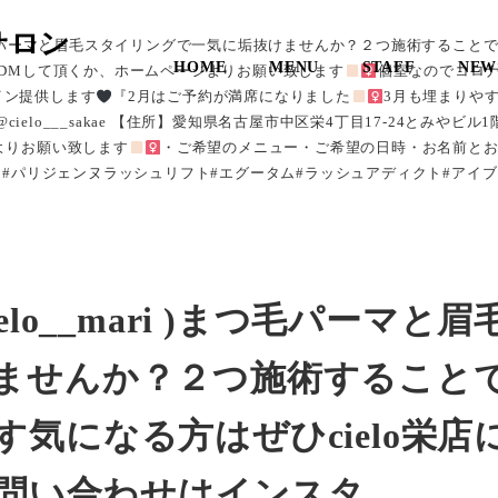
サロン
 )まつ毛パーマと眉毛スタイリングで一気に垢抜けませんか？２つ施術するこ
HOME
MENU
STAFF
NEW
i にDMして頂くか、ホームページよりお願い致します
︎︎︎︎︎個室なのて
イン提供します
『2月はご予約が満席になりました
3月も埋まりや
スタ】@cielo___sakae 【住所】愛知県名古屋市中区栄4丁目17-24とみ
ジよりお願い致します
・ご希望のメニュー・ご希望の日時・お名前と
#パリジェンヌラッシュリフト#エグータム#ラッシュアディクト#アイ
lo__mari )まつ毛パーマと眉
ませんか？２つ施術すること
気になる方はぜひcielo栄店
お問い合わせはインスタ