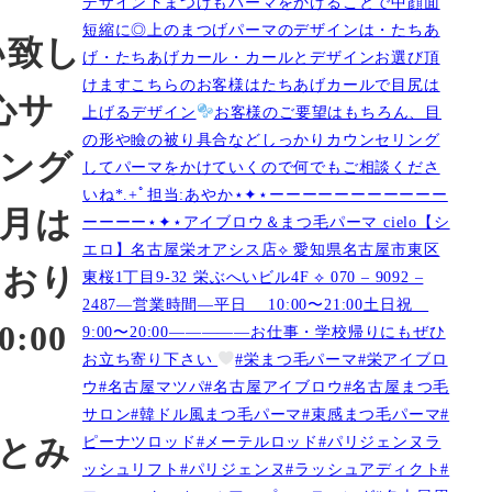
デザイン下まつげもパーマをかけることで中顔面
短縮に◎上のまつげパーマのデザインは・たちあ
い致し
げ・たちあげカール・カールとデザインお選び頂
けますこちらのお客様はたちあげカールで目尻は
安心サ
上げるデザイン
お客様のご要望はもちろん、目
の形や瞼の被り具合などしっかりカウンセリング
ング
してパーマをかけていくので何でもご相談くださ
いね︎︎︎*.+ﾟ担当:あやか⋆✦⋆ーーーーーーーーーーー
2月は
ーーーー⋆✦⋆アイブロウ＆まつ毛パーマ cielo【シ
エロ】名古屋栄オアシス店︎︎⟡ 愛知県名古屋市東区
ており
東桜1丁目9-32 栄ぶへいビル4F ︎︎⟡ 070 – 9092 –
2487—営業時間—平日 10:00〜21:00土日祝
:00
9:00〜20:00—————お仕事・学校帰りにもぜひ
お立ち寄り下さい
#栄まつ毛パーマ#栄アイブロ
ウ#名古屋マツパ#名古屋アイブロウ#名古屋まつ毛
サロン#韓ドル風まつ毛パーマ#束感まつ毛パーマ#
ピーナツロッド#メーテルロッド#パリジェンヌラ
4とみ
ッシュリフト#パリジェンヌ#ラッシュアディクト#