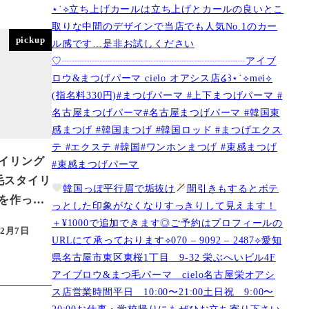
⋆˙⟡立ち上げカールは立ち上げとカールの良いとこ
取りな中間のデザインで当店でも人気No.1のカー
pickup
ル感です…是非お試しください️
♡┈┈┈┈┈┈┈┈┈┈┈┈┈┈┈┈┈┈アイブ
ロウ&まつげパーマ cielo オアシス店໒꒱⋆˙⟡︎mei⟡
(指名料330円)#まつげパーマ #上下まつげパーマ #
名古屋まつげパーマ#名古屋まつげパーマ #韓国束
感まつげ #韓国まつげ #韓国ロッド #まつげエクス
テ #エクステ #韓国#ワンホンまつげ #束感まつげ
イリング
#束感まつげパーマ
眉毛スタイリ
韓国っぽ平行眉で垢抜け
間引きもするとボテ
を作っ…
っとした印象がなくなりすっきりして見えます！
＋¥1000で追加できます◎ご予約はプロフィールの
年2月7日
URLにて承っております⟡070 – 9092 – 2487⟡愛知
県名古屋市東区東桜1丁目 9-32 栄ぶへいビル4F
アイブロウ&まつ毛パーマ cielo名古屋栄オアシ
ス店営業時間平日 10:00〜21:00土日祝 9:00〜
20:00お仕事・学校帰りにもぜひお立ち寄り下さい