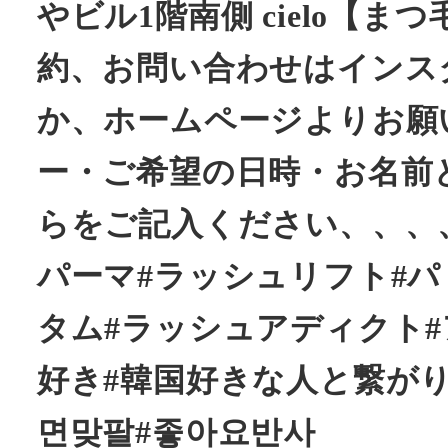
やビル1階南側 cielo【
約、お問い合わせはインスタ @
か、ホームページよりお願
ー・ご希望の日時・お名前
らをご記入ください、、、、
パーマ#ラッシュリフト#ハ
タム#ラッシュアディクト#
好き#韓国好きな人と繋がり
면맞팔#좋아요반사