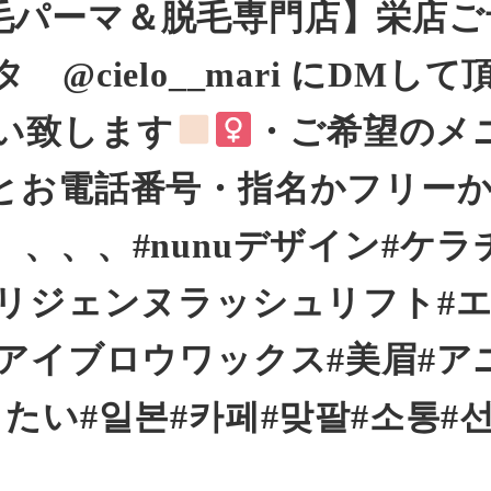
まつ毛パーマ＆脱毛専門店】栄店ご
cielo__mari にDMして
い致します
・ご希望のメ
とお電話番号・指名かフリー
、、、#nunuデザイン#ケラ
゚リジェンヌラッシュリフト#
アイブロウワックス#美眉#ア
たい#일본#카페#맞팔#소통#