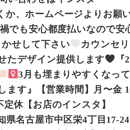
Mして頂くか、ホームページよりお願
ロナ禍でも安心︎︎︎︎︎都度払いなので
まかせして下さい
カウンセリ
せたデザイン提供します
『
3月も埋まりやすくなっ
ます』【営業時間】月〜金 10
9:00不定休【お店のインスタ】
所】愛知県名古屋市中区栄4丁目17-2