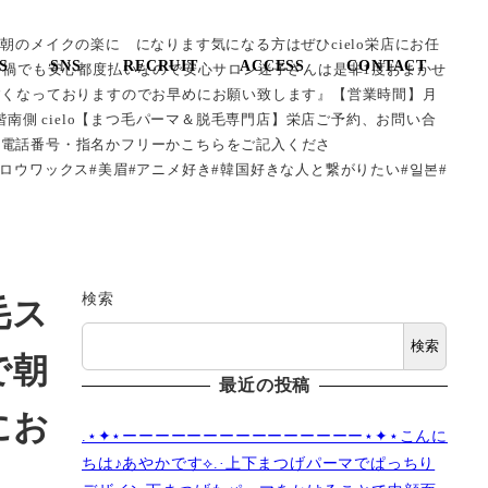
とで朝のメイクの楽に になります気になる方はぜひcielo栄店にお任
S
SNS
RECRUIT
ACCESS
CONTACT
゙コロナ禍でも安心︎︎︎︎︎都度払いなので安心サロン迷子さんは是非1度おまかせ
すくなっておりますのでお早めにお願い致します』【営業時間】月
やビル1階南側 cielo【まつ毛パーマ＆脱毛専門店】栄店ご予約、お問い合
お電話番号・指名かフリーかこちらをご記入くださ
ブロウワックス#美眉#アニメ好き#韓国好きな人と繋がりたい#일본#
検索
毛ス
検索
で朝
最近の投稿
にお
.⋆✦⋆ーーーーーーーーーーーーーーー⋆✦⋆こんに
ちは♪あやかです︎⟡.·上下まつげパーマでぱっちり