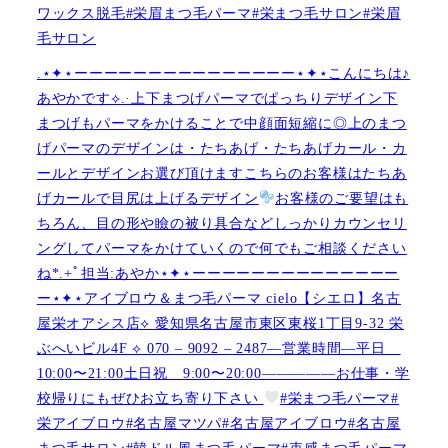
ワックス脱毛#栄眉まつ毛パーマ#栄まつ毛サロン#栄眉
毛サロン
.⋆✦⋆ーーーーーーーーーーーーーーー⋆✦⋆こんにちは♪
あやかです︎⟡.·上下まつげパーマでぱっちりデザイン下
まつげもパーマをかけることで中顔面短縮に◎上のまつ
げパーマのデザインは・たちあげ・たちあげカール・カ
ールとデザインお選び頂けますこちらのお客様はたちあ
げカールで目尻は上げるデザイン
お客様のご要望はも
ちろん、目の形や瞼の被り具合などしっかりカウンセリ
ングしてパーマをかけていくので何でもご相談ください
ね︎︎︎*.+ﾟ担当:あやか⋆✦⋆ーーーーーーーーーーーーーー
ー⋆✦⋆アイブロウ＆まつ毛パーマ cielo【シエロ】名古
屋栄オアシス店︎︎⟡ 愛知県名古屋市東区東桜1丁目9-32 栄
ぶへいビル4F ︎︎⟡ 070 – 9092 – 2487—営業時間—平日
10:00〜21:00土日祝 9:00〜20:00—————お仕事・学
校帰りにもぜひお立ち寄り下さい
#栄まつ毛パーマ#
栄アイブロウ#名古屋マツパ#名古屋アイブロウ#名古屋
まつ毛サロン#韓ドル風まつ毛パーマ#束感まつ毛パーマ