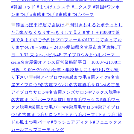
#韓国ロッド #まつげエクステ #エクステ #韓国#ワンホ
ンまつげ #束感まつげ #束感まつげパーマ
韓国っぽ平行眉で垢抜け
間引きもするとボテっとし
た印象がなくなりすっきりして見えます！＋¥1000で追
加できます◎ご予約はプロフィールのURLにて承ってお
ります⟡070 – 9092 – 2487⟡愛知県名古屋市東区東桜1丁
目 9-32 栄ぶへいビル4F アイブロウ&まつ毛パーマ
cielo名古屋栄オアシス店営業時間平日 10:00〜21:00土
日祝 9:00〜20:00お仕事・学校帰りにもぜひお立ち寄
り下さい
#栄アイブロウ#束感まつ毛 #眉メイク#名古
屋アイブロウ#名古屋マツパ#名古屋眉毛サロン#名古屋
アイブロウサロン#名古屋メンズサロン#ワックス脱毛#
名古屋まつ毛パーマ#垢抜け眉#眉毛ワックス#眉毛ワッ
クス脱毛#栄眉まつ毛パーマ#栄眉毛サロン#栄アイブロ
ウ#名古屋まつ毛サロン#上下まつ毛パーマ#下まつ毛#韓
ドル風まつ毛パーマ#ラッシュアディクト#フェニックス
カールアップコーティング