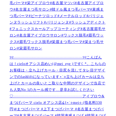
毛パーマ#栄アイブロウ#名古屋マツパ#名古屋アイブロ
ウ#名古屋まつ毛サロン#韓ドル風まつ毛パーマ#束感ま
つ毛パーマ#ピーナツロッド#メーテルロッド#パリジェ
ンヌラッシュリフト#パリジェンヌ#ラッシュアディクト
#フェニックスカールアップコーティング#名古屋眉毛サ
ロン#名古屋アイブロウサロン#ワックス脱毛#眉毛ワッ
クス#眉毛ワックス脱毛#栄眉まつ毛パーマ#栄まつ毛サ
ロン#栄眉毛サロン
୨୧┈┈┈┈┈┈┈┈┈┈┈┈┈┈┈┈┈┈୨୧こんばん
は！cieloオアシス店めい(@mei_eye )です︎︎☾*。こちらの
お客様は・立ち上げカール・目尻を流してタレ目デザイ
ンでのlashliftになっています⋆˙⟡立ち上げカールは立ち
上げとカールの良いとこ取りな中間のデザインで当店で
も人気No.1のカール感です…是非お試しください️
♡┈┈┈┈┈┈┈┈┈┈┈┈┈┈┈┈┈┈アイブロウ&
まつげパーマ cielo オアシス店໒꒱⋆˙⟡︎mei⟡ (指名料330
円)#まつげパーマ #上下まつげパーマ #名古屋まつげパ
ーマ#名古屋まつげパーマ #韓国束感まつげ #韓国まつげ