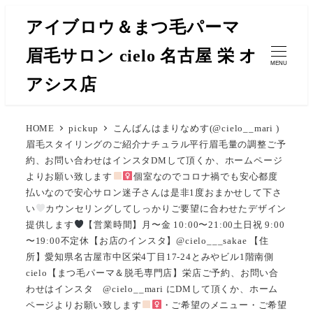
メ
アイブロウ＆まつ毛パーマ
イ
眉毛サロン cielo 名古屋 栄 オ
ン
MENU
コ
アシス店
ン
テ
HOME
pickup
こんばんはまりなめす(@cielo__mari )
ン
眉毛スタイリングのご紹介ナチュラル平行眉
毛量の調整ご予
ツ
約、お問い合わせはインスタDMして頂くか、ホームページ
へ
よりお願い致します
︎︎︎︎︎個室なのでコロナ禍でも安心︎︎︎︎︎都度
移
払いなので安心サロン迷子さんは是非1度おまかせして下さ
い
カウンセリングしてしっかりご要望に合わせたデザイン
動
提供します
【営業時間】月〜金 10:00〜21:00土日祝 9:00
〜19:00不定休【お店のインスタ】@cielo___sakae 【住
所】愛知県名古屋市中区栄4丁目17-24とみやビル1階南側
cielo【まつ毛パーマ＆脱毛専門店】栄店ご予約、お問い合
わせはインスタ @cielo__mari にDMして頂くか、ホーム
ページよりお願い致します
・ご希望のメニュー・ご希望