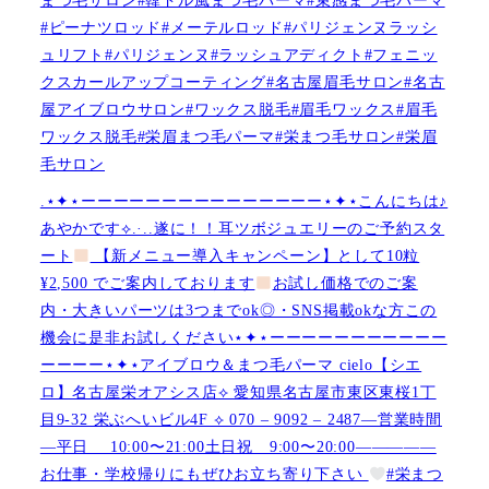
#ピーナツロッド#メーテルロッド#パリジェンヌラッシ
ュリフト#パリジェンヌ#ラッシュアディクト#フェニッ
クスカールアップコーティング#名古屋眉毛サロン#名古
屋アイブロウサロン#ワックス脱毛#眉毛ワックス#眉毛
ワックス脱毛#栄眉まつ毛パーマ#栄まつ毛サロン#栄眉
毛サロン
.⋆✦⋆ーーーーーーーーーーーーーーー⋆✦⋆こんにちは♪
あやかです︎⟡.·..遂に！！耳ツボジュエリーのご予約スタ
ート
【新メニュー導入キャンペーン】として10粒
¥2,500 でご案内しております
お試し価格でのご案
内・大きいパーツは3つまでok◎・SNS掲載okな方この
機会に是非お試しください⋆✦⋆ーーーーーーーーーーー
ーーーー⋆✦⋆アイブロウ＆まつ毛パーマ cielo【シエ
ロ】名古屋栄オアシス店︎︎⟡ 愛知県名古屋市東区東桜1丁
目9-32 栄ぶへいビル4F ︎︎⟡ 070 – 9092 – 2487—営業時間
—平日 10:00〜21:00土日祝 9:00〜20:00—————
お仕事・学校帰りにもぜひお立ち寄り下さい
#栄まつ