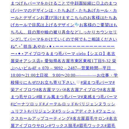
まつげもパーマをかけることで中顔面短縮に◎上のまつ
げパーマのデザインは・たちあげ・たちあげカール・カ
ールとデザインお選び頂けますこちらのお客様はたちあ
げカールで目尻は上げるデザイン
お客様のご要望はも
ちろん、目の形や瞼の被り具合などしっかりカウンセリ
ングしてパーマをかけていくので何でもご相談ください
ね︎︎︎*.+ﾟ担当:あやか⋆✦⋆ーーーーーーーーーーーーーー
ー⋆✦⋆アイブロウ＆まつ毛パーマ cielo【シエロ】名古
屋栄オアシス店︎︎⟡ 愛知県名古屋市東区東桜1丁目9-32 栄
ぶへいビル4F ︎︎⟡ 070 – 9092 – 2487—営業時間—平日
10:00〜21:00土日祝 9:00〜20:00—————お仕事・学
校帰りにもぜひお立ち寄り下さい
#栄まつ毛パーマ#
栄アイブロウ#名古屋マツパ#名古屋アイブロウ#名古屋
まつ毛サロン#韓ドル風まつ毛パーマ#束感まつ毛パーマ
#ピーナツロッド#メーテルロッド#パリジェンヌラッシ
ュリフト#パリジェンヌ#ラッシュアディクト#フェニッ
クスカールアップコーティング#名古屋眉毛サロン#名古
屋アイブロウサロン#ワックス脱毛#眉毛ワックス#眉毛