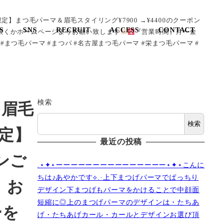
限定】まつ毛パーマ＆眉毛スタイリング¥7900 →¥4400のクーポン
S
SNS
RECRUIT
ACCESS
CONTACT
頂くかホームページよりお願い致します
『営業時間』月〜金
栄店 #まつ毛パーマ #まつパ #名古屋まつ毛パーマ #栄まつ毛パーマ #
検索
＆眉毛
検索
限定】
最近の投稿
ンご
.⋆✦⋆ーーーーーーーーーーーーーーー⋆✦⋆こんに
ちは♪あやかです︎⟡.·上下まつげパーマでぱっちり
、お
デザイン下まつげもパーマをかけることで中顔面
短縮に◎上のまつげパーマのデザインは・たちあ
ーを
げ・たちあげカール・カールとデザインお選び頂