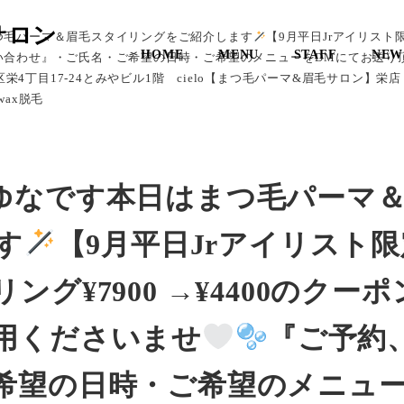
サロン
つ毛パーマ＆眉毛スタイリングをご紹介します
【9月平日Jrアイリスト
HOME
MENU
STAFF
NEW
問い合わせ』・ご氏名・ご希望の日時・ご希望のメニューをDMにてお送り
屋市中区栄4丁目17-24とみやビル1階 cielo【まつ毛パーマ&眉毛サロン】
ax脱毛
あゆなです
本日はまつ毛パーマ
す
【9月平日Jrアイリスト
グ¥7900 →¥4400のクーポ
用くださいませ
‪『ご予約
希望の日時・ご希望のメニュ