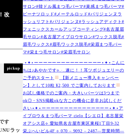
サロン#韓ドル風まつ毛パーマ#束感まつ毛パーマ#
ピーナツロッド#メーテルロッド#パリジェンヌラ
す！改
ッシュリフト#パリジェンヌ#ラッシュアディクト#
フェニックスカールアップコーティング#名古屋眉
毛サロン#名古屋アイブロウサロン#ワックス脱毛#
眉毛ワックス#眉毛ワックス脱毛#栄眉まつ毛パー
マ#栄まつ毛サロン#栄眉毛サロン
.⋆✦⋆ーーーーーーーーーーーーーーー⋆✦⋆こんに
pickup
ちは♪あやかです︎⟡.·..遂に！！耳ツボジュエリーの
ご予約スタート
【新メニュー導入キャンペー
ン】として10粒 ¥2,500 でご案内しております
お試し価格でのご案内・大きいパーツは3つまで
ok◎・SNS掲載okな方この機会に是非お試しくだ
さい⋆✦⋆ーーーーーーーーーーーーーーー⋆✦⋆ア
イブロウ＆まつ毛パーマ cielo【シエロ】名古屋栄
です
オアシス店︎︎⟡ 愛知県名古屋市東区東桜1丁目9-32
)NUNUラッ
栄ぶへいビル4F ︎︎⟡ 070 – 9092 – 2487—営業時間—