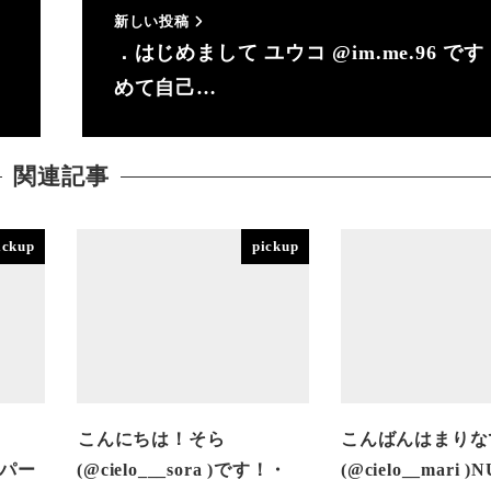
新しい投稿
．はじめまして ユウコ @im.me.96 で
めて自己…
関連記事
ickup
pickup
︎こんにちは！そら
こんばんはまりな
つ毛パー
(@cielo___sora )です！・
(@cielo__mari 