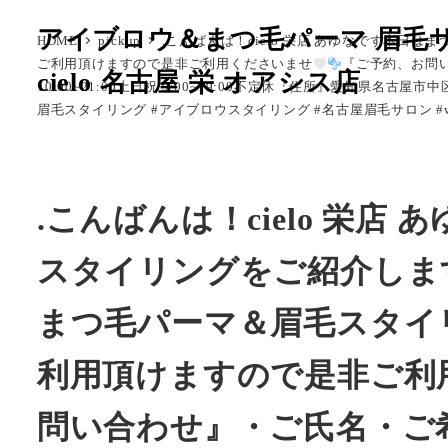
メ
アイブロウ＆まつ毛パーマ 眉毛
HOME
pickup
.こんばんは！cielo 栄店 あゆなです
本日はま
イ
ご利用頂けますので是非ご利用くださいませ
‪『ご予約、お
cielo 名古屋 栄 オアシス店
ン
10:00~21:00土日祝 9:00~19:00不定休『住所』愛知県名古
コ
眉毛スタイリング #アイブロウスタイリング #名古屋眉毛サロン #w
ン
テ
ン
.こんばんは！cielo 栄店 
ツ
へ
スタイリングをご紹介しま
移
動
まつ毛パーマ＆眉毛スタイリン
利用頂けますので是非ご利
問い合わせ』・ご氏名・ご