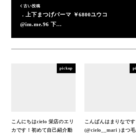
古い投稿
．上下まつげパーマ ￥6800ユウコ
@im.me.96 下…
pickup
p
こんにちはcielo 栄店のエリ
こんばんはまりなです
カです！初めて自己紹介動
(@cielo__mari )ま