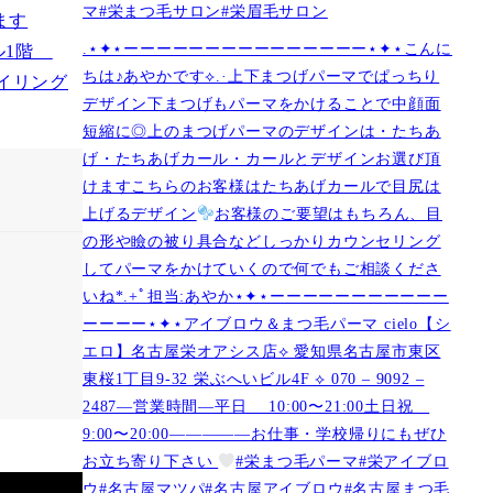
マ#栄まつ毛サロン#栄眉毛サロン
.⋆✦⋆ーーーーーーーーーーーーーーー⋆✦⋆こんに
ちは♪あやかです︎⟡.·上下まつげパーマでぱっちり
デザイン下まつげもパーマをかけることで中顔面
短縮に◎上のまつげパーマのデザインは・たちあ
げ・たちあげカール・カールとデザインお選び頂
けますこちらのお客様はたちあげカールで目尻は
上げるデザイン
お客様のご要望はもちろん、目
の形や瞼の被り具合などしっかりカウンセリング
してパーマをかけていくので何でもご相談くださ
いね︎︎︎*.+ﾟ担当:あやか⋆✦⋆ーーーーーーーーーーー
ーーーー⋆✦⋆アイブロウ＆まつ毛パーマ cielo【シ
エロ】名古屋栄オアシス店︎︎⟡ 愛知県名古屋市東区
東桜1丁目9-32 栄ぶへいビル4F ︎︎⟡ 070 – 9092 –
2487—営業時間—平日 10:00〜21:00土日祝
9:00〜20:00—————お仕事・学校帰りにもぜひ
お立ち寄り下さい
#栄まつ毛パーマ#栄アイブロ
ウ#名古屋マツパ#名古屋アイブロウ#名古屋まつ毛