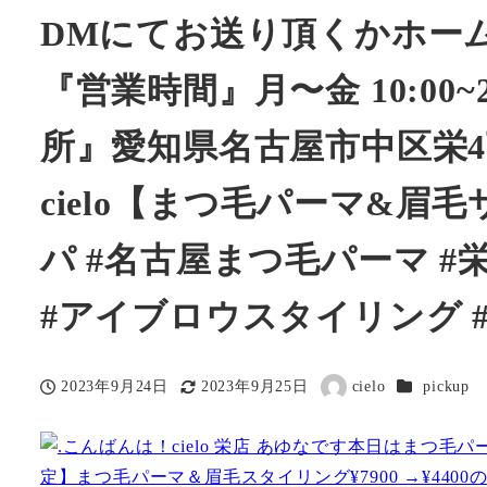
DMにてお送り頂くかホー
『営業時間』月〜金 10:00~21
所』愛知県名古屋市中区栄4
cielo【まつ毛パーマ&眉
パ #名古屋まつ毛パーマ 
#アイブロウスタイリング #
カテゴリー
2023年9月24日
2023年9月25日
cielo
pickup
投稿日
更新日
著
者