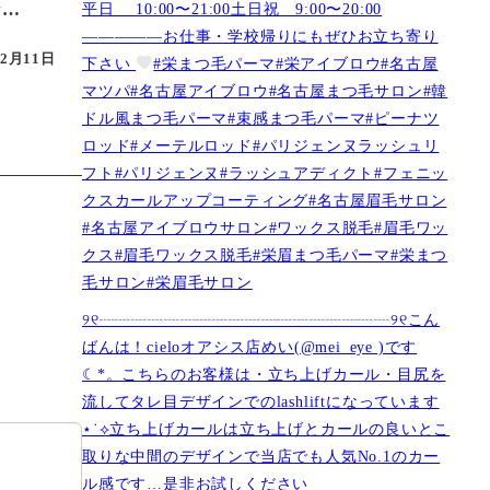
平日 10:00〜21:00土日祝 9:00〜20:00
な…
—————お仕事・学校帰りにもぜひお立ち寄り
12月11日
下さい
#栄まつ毛パーマ#栄アイブロウ#名古屋
マツパ#名古屋アイブロウ#名古屋まつ毛サロン#韓
ドル風まつ毛パーマ#束感まつ毛パーマ#ピーナツ
ロッド#メーテルロッド#パリジェンヌラッシュリ
フト#パリジェンヌ#ラッシュアディクト#フェニッ
クスカールアップコーティング#名古屋眉毛サロン
#名古屋アイブロウサロン#ワックス脱毛#眉毛ワッ
クス#眉毛ワックス脱毛#栄眉まつ毛パーマ#栄まつ
毛サロン#栄眉毛サロン
୨୧┈┈┈┈┈┈┈┈┈┈┈┈┈┈┈┈┈┈୨୧こん
ばんは！cieloオアシス店めい(@mei_eye )です︎︎
☾*。こちらのお客様は・立ち上げカール・目尻を
流してタレ目デザインでのlashliftになっています
⋆˙⟡立ち上げカールは立ち上げとカールの良いとこ
取りな中間のデザインで当店でも人気No.1のカー
ル感です…是非お試しください️