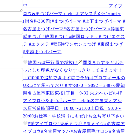
♡┈┈┈┈┈┈┈┈┈┈┈┈┈┈┈┈┈┈アイブ
ロウ&まつげパーマ cielo オアシス店໒꒱⋆˙⟡︎mei⟡
(指名料330円)#まつげパーマ #上下まつげパーマ #
名古屋まつげパーマ#名古屋まつげパーマ #韓国束
感まつげ #韓国まつげ #韓国ロッド #まつげエクス
テ #エクステ #韓国#ワンホンまつげ #束感まつげ
#束感まつげパーマ
韓国っぽ平行眉で垢抜け
間引きもするとボテ
っとした印象がなくなりすっきりして見えます！
＋¥1000で追加できます◎ご予約はプロフィールの
URLにて承っております⟡070 – 9092 – 2487⟡愛知
県名古屋市東区東桜1丁目 9-32 栄ぶへいビル4F
アイブロウ&まつ毛パーマ cielo名古屋栄オアシ
ス店営業時間平日 10:00〜21:00土日祝 9:00〜
20:00お仕事・学校帰りにもぜひお立ち寄り下さい
#栄アイブロウ#束感まつ毛 #眉メイク#名古屋ア
イブロウ#名古屋マツパ#名古屋眉毛サロン#名古屋