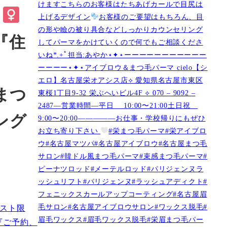
けますこちらのお客様はたちあげカールで目尻は
上げるデザイン
お客様のご要望はもちろん、目
の形や瞼の被り具合などしっかりカウンセリング
休『住
してパーマをかけていくので何でもご相談くださ
いね︎︎︎*.+ﾟ担当:あやか⋆✦⋆ーーーーーーーーーーー
ーーーー⋆✦⋆アイブロウ＆まつ毛パーマ cielo【シ
エロ】名古屋栄オアシス店︎︎⟡ 愛知県名古屋市東区
まつ
東桜1丁目9-32 栄ぶへいビル4F ︎︎⟡ 070 – 9092 –
2487—営業時間—平日 10:00〜21:00土日祝
ング
9:00〜20:00—————お仕事・学校帰りにもぜひ
お立ち寄り下さい
#栄まつ毛パーマ#栄アイブロ
ウ#名古屋マツパ#名古屋アイブロウ#名古屋まつ毛
サロン#韓ドル風まつ毛パーマ#束感まつ毛パーマ#
ピーナツロッド#メーテルロッド#パリジェンヌラ
ッシュリフト#パリジェンヌ#ラッシュアディクト#
フェニックスカールアップコーティング#名古屋眉
毛サロン#名古屋アイブロウサロン#ワックス脱毛#
眉毛ワックス#眉毛ワックス脱毛#栄眉まつ毛パー