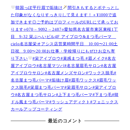
韓国っぽ平行眉で垢抜け
間引きもするとボテっとし
た印象がなくなりすっきりして見えます！＋¥1000で追
加できます◎ご予約はプロフィールのURLにて承ってお
ります⟡070 – 9092 – 2487⟡愛知県名古屋市東区東桜1丁
目 9-32 栄ぶへいビル4F アイブロウ&まつ毛パーマ
cielo名古屋栄オアシス店営業時間平日 10:00〜21:00土
日祝 9:00〜20:00お仕事・学校帰りにもぜひお立ち寄
り下さい
#栄アイブロウ#束感まつ毛 #眉メイク#名古
屋アイブロウ#名古屋マツパ#名古屋眉毛サロン#名古屋
アイブロウサロン#名古屋メンズサロン#ワックス脱毛#
名古屋まつ毛パーマ#垢抜け眉#眉毛ワックス#眉毛ワッ
クス脱毛#栄眉まつ毛パーマ#栄眉毛サロン#栄アイブロ
ウ#名古屋まつ毛サロン#上下まつ毛パーマ#下まつ毛#韓
ドル風まつ毛パーマ#ラッシュアディクト#フェニックス
カールアップコーティング
最近のコメント