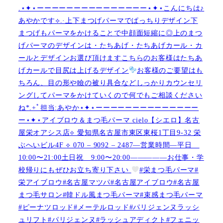
.⋆✦⋆ーーーーーーーーーーーーーーー⋆✦⋆こんにちは♪
あやかです︎⟡.·上下まつげパーマでぱっちりデザイン下
まつげもパーマをかけることで中顔面短縮に◎上のまつ
げパーマのデザインは・たちあげ・たちあげカール・カ
ールとデザインお選び頂けますこちらのお客様はたちあ
げカールで目尻は上げるデザイン
お客様のご要望はも
ちろん、目の形や瞼の被り具合などしっかりカウンセリ
ングしてパーマをかけていくので何でもご相談ください
ね︎︎︎*.+ﾟ担当:あやか⋆✦⋆ーーーーーーーーーーーーーー
ー⋆✦⋆アイブロウ＆まつ毛パーマ cielo【シエロ】名古
屋栄オアシス店︎︎⟡ 愛知県名古屋市東区東桜1丁目9-32 栄
ぶへいビル4F ︎︎⟡ 070 – 9092 – 2487—営業時間—平日
10:00〜21:00土日祝 9:00〜20:00—————お仕事・学
校帰りにもぜひお立ち寄り下さい
#栄まつ毛パーマ#
栄アイブロウ#名古屋マツパ#名古屋アイブロウ#名古屋
まつ毛サロン#韓ドル風まつ毛パーマ#束感まつ毛パーマ
#ピーナツロッド#メーテルロッド#パリジェンヌラッシ
ュリフト#パリジェンヌ#ラッシュアディクト#フェニッ