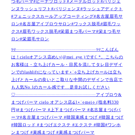
つ毛パーマ#ピーナツロッド#メーテルロッド#パリジェ
ンヌラッシュリフト#パリジェンヌ#ラッシュアディクト
#フェニックスカールアップコーティング#名古屋眉毛サ
ロン#名古屋アイブロウサロン#ワックス脱毛#眉毛ワッ
クス#眉毛ワックス脱毛#栄眉まつ毛パーマ#栄まつ毛サ
ロン#栄眉毛サロン
୨୧┈┈┈┈┈┈┈┈┈┈┈┈┈┈┈┈┈┈୨୧こんばん
は！cieloオアシス店めい(@mei_eye )です︎︎☾*。こちらの
お客様は・立ち上げカール・目尻を流してタレ目デザイ
ンでのlashliftになっています⋆˙⟡立ち上げカールは立ち
上げとカールの良いとこ取りな中間のデザインで当店で
も人気No.1のカール感です…是非お試しください️
♡┈┈┈┈┈┈┈┈┈┈┈┈┈┈┈┈┈┈アイブロウ&
まつげパーマ cielo オアシス店໒꒱⋆˙⟡︎mei⟡ (指名料330
円)#まつげパーマ #上下まつげパーマ #名古屋まつげパ
ーマ#名古屋まつげパーマ #韓国束感まつげ #韓国まつげ
#韓国ロッド #まつげエクステ #エクステ #韓国#ワンホ
ンまつげ #束感まつげ #束感まつげパーマ