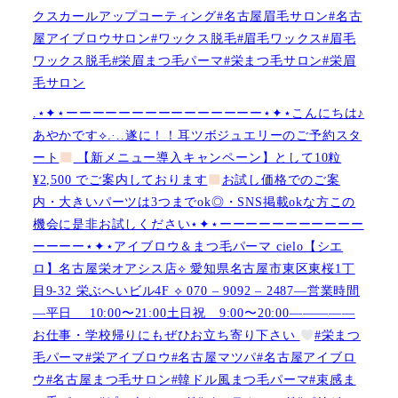
クスカールアップコーティング#名古屋眉毛サロン#名古
屋アイブロウサロン#ワックス脱毛#眉毛ワックス#眉毛
ワックス脱毛#栄眉まつ毛パーマ#栄まつ毛サロン#栄眉
毛サロン
.⋆✦⋆ーーーーーーーーーーーーーーー⋆✦⋆こんにちは♪
あやかです︎⟡.·..遂に！！耳ツボジュエリーのご予約スタ
ート
【新メニュー導入キャンペーン】として10粒
¥2,500 でご案内しております
お試し価格でのご案
内・大きいパーツは3つまでok◎・SNS掲載okな方この
機会に是非お試しください⋆✦⋆ーーーーーーーーーーー
ーーーー⋆✦⋆アイブロウ＆まつ毛パーマ cielo【シエ
ロ】名古屋栄オアシス店︎︎⟡ 愛知県名古屋市東区東桜1丁
目9-32 栄ぶへいビル4F ︎︎⟡ 070 – 9092 – 2487—営業時間
—平日 10:00〜21:00土日祝 9:00〜20:00—————
お仕事・学校帰りにもぜひお立ち寄り下さい
#栄まつ
毛パーマ#栄アイブロウ#名古屋マツパ#名古屋アイブロ
ウ#名古屋まつ毛サロン#韓ドル風まつ毛パーマ#束感ま