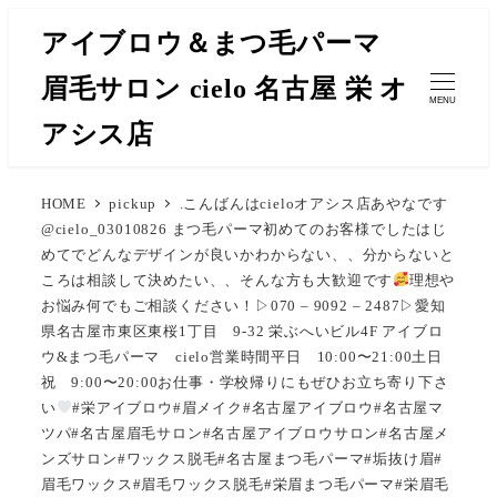
メ
アイブロウ＆まつ毛パーマ
イ
眉毛サロン cielo 名古屋 栄 オ
ン
MENU
コ
アシス店
ン
テ
HOME
pickup
.こんばんはcieloオアシス店あやなです
ン
@cielo_03010826 まつ毛パーマ初めてのお客様でしたはじ
ツ
めてでどんなデザインが良いかわからない、、分からないと
へ
ころは相談して決めたい、、そんな方も大歓迎です
理想や
移
お悩み何でもご相談ください！▷070 – 9092 – 2487▷愛知
県名古屋市東区東桜1丁目 9-32 栄ぶへいビル4F アイブロ
動
ウ&まつ毛パーマ cielo営業時間平日 10:00〜21:00土日
祝 9:00〜20:00お仕事・学校帰りにもぜひお立ち寄り下さ
い
#栄アイブロウ#眉メイク#名古屋アイブロウ#名古屋マ
ツパ#名古屋眉毛サロン#名古屋アイブロウサロン#名古屋メ
ンズサロン#ワックス脱毛#名古屋まつ毛パーマ#垢抜け眉#
眉毛ワックス#眉毛ワックス脱毛#栄眉まつ毛パーマ#栄眉毛