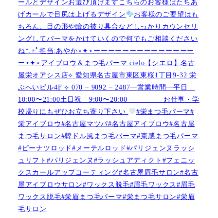
ールとデザインお選び頂けますこちらのお客様はたちあ
げカールで目尻は上げるデザイン
お客様のご要望はも
ちろん、目の形や瞼の被り具合などしっかりカウンセリ
ングしてパーマをかけていくので何でもご相談ください
ね︎︎︎*.+ﾟ担当:あやか⋆✦⋆ーーーーーーーーーーーーーー
ー⋆✦⋆アイブロウ＆まつ毛パーマ cielo【シエロ】名古
屋栄オアシス店︎︎⟡ 愛知県名古屋市東区東桜1丁目9-32 栄
ぶへいビル4F ︎︎⟡ 070 – 9092 – 2487—営業時間—平日
10:00〜21:00土日祝 9:00〜20:00—————お仕事・学
校帰りにもぜひお立ち寄り下さい
#栄まつ毛パーマ#
栄アイブロウ#名古屋マツパ#名古屋アイブロウ#名古屋
まつ毛サロン#韓ドル風まつ毛パーマ#束感まつ毛パーマ
#ピーナツロッド#メーテルロッド#パリジェンヌラッシ
ュリフト#パリジェンヌ#ラッシュアディクト#フェニッ
クスカールアップコーティング#名古屋眉毛サロン#名古
屋アイブロウサロン#ワックス脱毛#眉毛ワックス#眉毛
ワックス脱毛#栄眉まつ毛パーマ#栄まつ毛サロン#栄眉
毛サロン