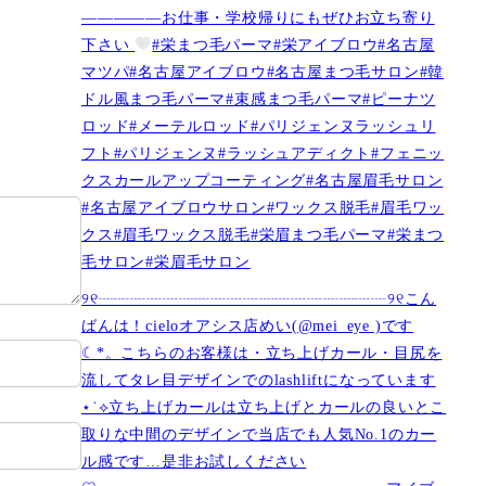
—————お仕事・学校帰りにもぜひお立ち寄り
下さい
#栄まつ毛パーマ#栄アイブロウ#名古屋
マツパ#名古屋アイブロウ#名古屋まつ毛サロン#韓
ドル風まつ毛パーマ#束感まつ毛パーマ#ピーナツ
ロッド#メーテルロッド#パリジェンヌラッシュリ
フト#パリジェンヌ#ラッシュアディクト#フェニッ
クスカールアップコーティング#名古屋眉毛サロン
#名古屋アイブロウサロン#ワックス脱毛#眉毛ワッ
クス#眉毛ワックス脱毛#栄眉まつ毛パーマ#栄まつ
毛サロン#栄眉毛サロン
୨୧┈┈┈┈┈┈┈┈┈┈┈┈┈┈┈┈┈┈୨୧こん
ばんは！cieloオアシス店めい(@mei_eye )です︎︎
☾*。こちらのお客様は・立ち上げカール・目尻を
流してタレ目デザインでのlashliftになっています
⋆˙⟡立ち上げカールは立ち上げとカールの良いとこ
取りな中間のデザインで当店でも人気No.1のカー
ル感です…是非お試しください️