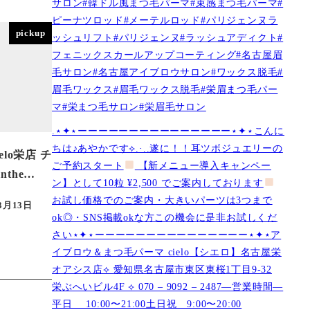
サロン#韓ドル風まつ毛パーマ#束感まつ毛パーマ#
ピーナツロッド#メーテルロッド#パリジェンヌラ
pickup
ッシュリフト#パリジェンヌ#ラッシュアディクト#
フェニックスカールアップコーティング#名古屋眉
毛サロン#名古屋アイブロウサロン#ワックス脱毛#
眉毛ワックス#眉毛ワックス脱毛#栄眉まつ毛パー
マ#栄まつ毛サロン#栄眉毛サロン
.⋆✦⋆ーーーーーーーーーーーーーーー⋆✦⋆こんに
ちは♪あやかです︎⟡.·..遂に！！耳ツボジュエリーの
lo栄店 チ
ご予約スタート
【新メニュー導入キャンペー
lnthe…
ン】として10粒 ¥2,500 でご案内しております
お試し価格でのご案内・大きいパーツは3つまで
3月13日
ok◎・SNS掲載okな方この機会に是非お試しくだ
さい⋆✦⋆ーーーーーーーーーーーーーーー⋆✦⋆ア
イブロウ＆まつ毛パーマ cielo【シエロ】名古屋栄
オアシス店︎︎⟡ 愛知県名古屋市東区東桜1丁目9-32
栄ぶへいビル4F ︎︎⟡ 070 – 9092 – 2487—営業時間—
平日 10:00〜21:00土日祝 9:00〜20:00