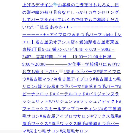
上げるデザイン
お客様のご要望はもちろん、目
の形や瞼の被り具合などしっかりカウンセリング
してパーマをかけていくので何でもご相談くださ
いね︎︎︎*.+ﾟ担当:あやか⋆✦⋆ーーーーーーーーーーー
ーーーー⋆✦⋆アイブロウ＆まつ毛パーマ cielo【シ
エロ】名古屋栄オアシス店︎︎⟡ 愛知県名古屋市東区
東桜1丁目9-32 栄ぶへいビル4F ︎︎⟡ 070 – 9092 –
2487—営業時間—平日 10:00〜21:00土日祝
9:00〜20:00—————お仕事・学校帰りにもぜひ
お立ち寄り下さい
#栄まつ毛パーマ#栄アイブロ
ウ#名古屋マツパ#名古屋アイブロウ#名古屋まつ毛
サロン#韓ドル風まつ毛パーマ#束感まつ毛パーマ#
ピーナツロッド#メーテルロッド#パリジェンヌラ
ッシュリフト#パリジェンヌ#ラッシュアディクト#
フェニックスカールアップコーティング#名古屋眉
毛サロン#名古屋アイブロウサロン#ワックス脱毛#
眉毛ワックス#眉毛ワックス脱毛#栄眉まつ毛パー
マ#栄まつ毛サロン#栄眉毛サロン