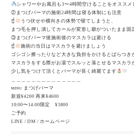
シャワーやお風呂も3〜4時間空けることをオススメ
②まつげパーマの施術24時間は寝る体制にも注意
☝
うつ伏せや横向きの体勢で寝てしまうと、
まつ毛を押し潰してカールが変形し癖がついたまま固
③まつげパーマ後施術後のマスカラは避ける
☝
施術の当日はマスカラを避けましょう
ゴシゴシ擦ったりなど大きな負担をかけるとばらつき
マスカラをする際がお湯でスルッと落とせるマスカラ
少し気をつけて頂くとパーマが長く綺麗てます
＿＿＿＿＿＿＿＿＿＿＿＿＿＿
ᴍᴇɴᴜ まつげパーマ
新規¥4200 再来¥4600
10:00〜14:00限定 ¥3800
ご予約
LINE / DM / ホームページ