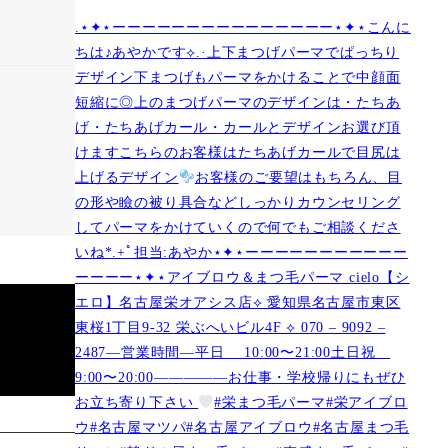
.⋆✦⋆ーーーーーーーーーーーーーーー⋆✦⋆こんに
ちは♪あやかです︎⟡.·上下まつげパーマでぱっちり
デザイン下まつげもパーマをかけることで中顔面
短縮に◎上のまつげパーマのデザインは・たちあ
げ・たちあげカール・カールとデザインお選び頂
けますこちらのお客様はたちあげカールで目尻は
上げるデザイン
お客様のご要望はもちろん、目
の形や瞼の被り具合などしっかりカウンセリング
してパーマをかけていくので何でもご相談くださ
いね︎︎︎*.+ﾟ担当:あやか⋆✦⋆ーーーーーーーーーーー
ーーーー⋆✦⋆アイブロウ＆まつ毛パーマ cielo【シ
エロ】名古屋栄オアシス店︎︎⟡ 愛知県名古屋市東区
東桜1丁目9-32 栄ぶへいビル4F ︎︎⟡ 070 – 9092 –
2487—営業時間—平日 10:00〜21:00土日祝
9:00〜20:00—————お仕事・学校帰りにもぜひ
お立ち寄り下さい
#栄まつ毛パーマ#栄アイブロ
ウ#名古屋マツパ#名古屋アイブロウ#名古屋まつ毛