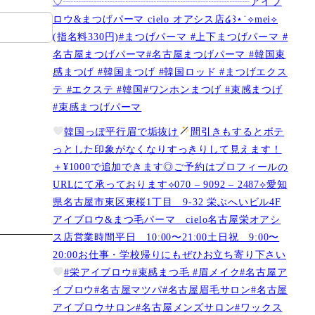
♡┈┈┈┈┈┈┈┈┈┈┈┈┈┈┈┈┈┈アイブ
ロウ&まつげパーマ cielo オアシス店໒꒱⋆˙⟡︎mei⟡
(指名料330円)#まつげパーマ #上下まつげパーマ #
名古屋まつげパーマ#名古屋まつげパーマ #韓国束
感まつげ #韓国まつげ #韓国ロッド #まつげエクス
テ #エクステ #韓国#ワンホンまつげ #束感まつげ
#束感まつげパーマ
韓国っぽ平行眉で垢抜け
間引きもするとボテ
っとした印象がなくなりすっきりして見えます！
＋¥1000で追加できます◎ご予約はプロフィールの
URLにて承っております⟡070 – 9092 – 2487⟡愛知
県名古屋市東区東桜1丁目 9-32 栄ぶへいビル4F
アイブロウ&まつ毛パーマ cielo名古屋栄オアシ
ス店営業時間平日 10:00〜21:00土日祝 9:00〜
20:00お仕事・学校帰りにもぜひお立ち寄り下さい
#栄アイブロウ#束感まつ毛 #眉メイク#名古屋ア
イブロウ#名古屋マツパ#名古屋眉毛サロン#名古屋
アイブロウサロン#名古屋メンズサロン#ワックス