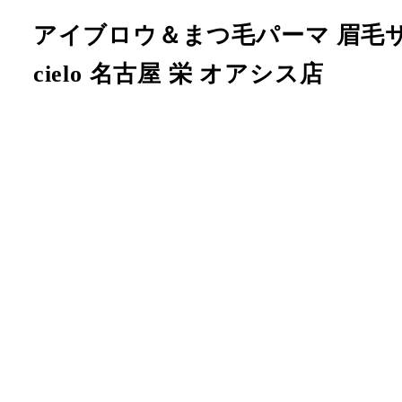
メ
アイブロウ＆まつ毛パーマ 眉毛
イ
cielo 名古屋 栄 オアシス店
ン
コ
ン
テ
ン
ツ
へ
移
動