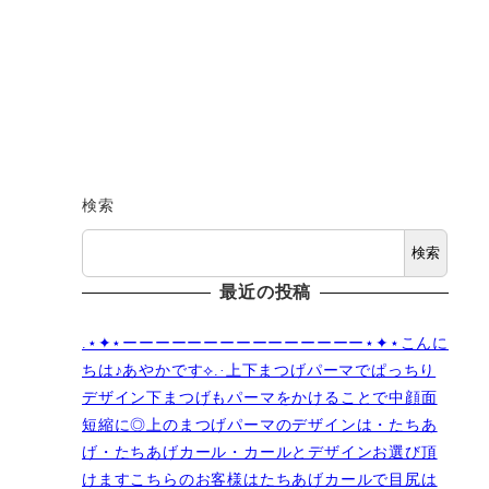
検索
検索
最近の投稿
.⋆✦⋆ーーーーーーーーーーーーーーー⋆✦⋆こんに
ちは♪あやかです︎⟡.·上下まつげパーマでぱっちり
デザイン下まつげもパーマをかけることで中顔面
短縮に◎上のまつげパーマのデザインは・たちあ
げ・たちあげカール・カールとデザインお選び頂
けますこちらのお客様はたちあげカールで目尻は