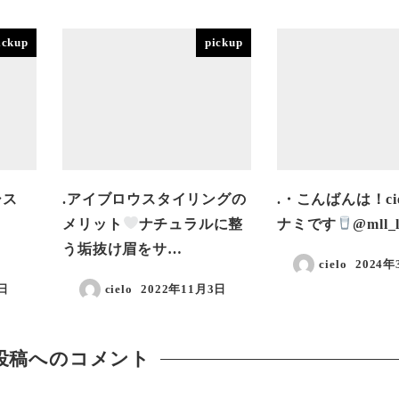
ickup
pickup
シス
.アイブロウスタイリングの
.・こんばんは！cie
メリット
ナチュラルに整
ナミです
@mll_
う垢抜け眉をサ…
cielo
2024年
投稿日
日
cielo
2022年11月3日
投稿日
投稿へのコメント