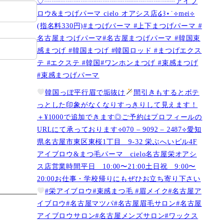
♡┈┈┈┈┈┈┈┈┈┈┈┈┈┈┈┈┈┈アイブ
ロウ&まつげパーマ cielo オアシス店໒꒱⋆˙⟡︎mei⟡
(指名料330円)#まつげパーマ #上下まつげパーマ #
名古屋まつげパーマ#名古屋まつげパーマ #韓国束
感まつげ #韓国まつげ #韓国ロッド #まつげエクス
テ #エクステ #韓国#ワンホンまつげ #束感まつげ
#束感まつげパーマ
韓国っぽ平行眉で垢抜け
間引きもするとボテ
っとした印象がなくなりすっきりして見えます！
＋¥1000で追加できます◎ご予約はプロフィールの
URLにて承っております⟡070 – 9092 – 2487⟡愛知
県名古屋市東区東桜1丁目 9-32 栄ぶへいビル4F
アイブロウ&まつ毛パーマ cielo名古屋栄オアシ
ス店営業時間平日 10:00〜21:00土日祝 9:00〜
20:00お仕事・学校帰りにもぜひお立ち寄り下さい
#栄アイブロウ#束感まつ毛 #眉メイク#名古屋ア
イブロウ#名古屋マツパ#名古屋眉毛サロン#名古屋
アイブロウサロン#名古屋メンズサロン#ワックス