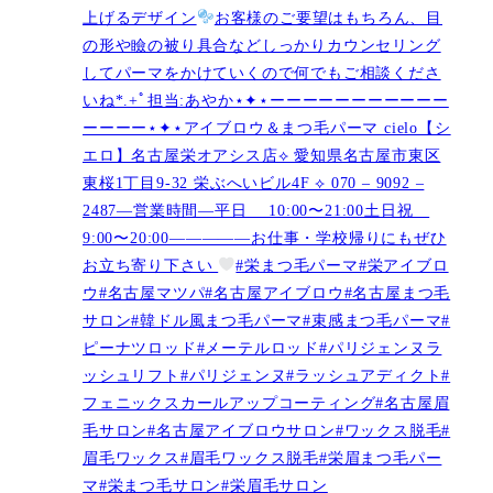
上げるデザイン
お客様のご要望はもちろん、目
の形や瞼の被り具合などしっかりカウンセリング
してパーマをかけていくので何でもご相談くださ
いね︎︎︎*.+ﾟ担当:あやか⋆✦⋆ーーーーーーーーーーー
ーーーー⋆✦⋆アイブロウ＆まつ毛パーマ cielo【シ
エロ】名古屋栄オアシス店︎︎⟡ 愛知県名古屋市東区
東桜1丁目9-32 栄ぶへいビル4F ︎︎⟡ 070 – 9092 –
2487—営業時間—平日 10:00〜21:00土日祝
9:00〜20:00—————お仕事・学校帰りにもぜひ
お立ち寄り下さい
#栄まつ毛パーマ#栄アイブロ
ウ#名古屋マツパ#名古屋アイブロウ#名古屋まつ毛
サロン#韓ドル風まつ毛パーマ#束感まつ毛パーマ#
ピーナツロッド#メーテルロッド#パリジェンヌラ
ッシュリフト#パリジェンヌ#ラッシュアディクト#
フェニックスカールアップコーティング#名古屋眉
毛サロン#名古屋アイブロウサロン#ワックス脱毛#
眉毛ワックス#眉毛ワックス脱毛#栄眉まつ毛パー
マ#栄まつ毛サロン#栄眉毛サロン