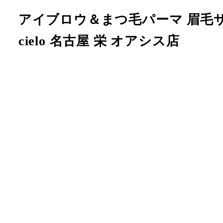
メ
アイブロウ＆まつ毛パーマ 眉毛
イ
cielo 名古屋 栄 オアシス店
ン
コ
ン
テ
ン
ツ
へ
移
動