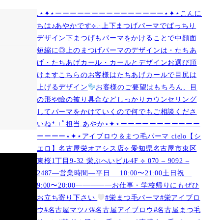
.⋆✦⋆ーーーーーーーーーーーーーーー⋆✦⋆こんに
ちは♪あやかです︎⟡.·上下まつげパーマでぱっちり
デザイン下まつげもパーマをかけることで中顔面
短縮に◎上のまつげパーマのデザインは・たちあ
げ・たちあげカール・カールとデザインお選び頂
けますこちらのお客様はたちあげカールで目尻は
上げるデザイン
お客様のご要望はもちろん、目
の形や瞼の被り具合などしっかりカウンセリング
してパーマをかけていくので何でもご相談くださ
いね︎︎︎*.+ﾟ担当:あやか⋆✦⋆ーーーーーーーーーーー
ーーーー⋆✦⋆アイブロウ＆まつ毛パーマ cielo【シ
エロ】名古屋栄オアシス店︎︎⟡ 愛知県名古屋市東区
東桜1丁目9-32 栄ぶへいビル4F ︎︎⟡ 070 – 9092 –
2487—営業時間—平日 10:00〜21:00土日祝
9:00〜20:00—————お仕事・学校帰りにもぜひ
お立ち寄り下さい
#栄まつ毛パーマ#栄アイブロ
ウ#名古屋マツパ#名古屋アイブロウ#名古屋まつ毛