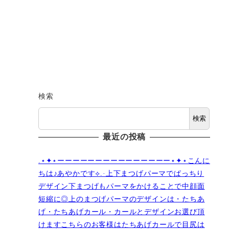
検索
検索
最近の投稿
.⋆✦⋆ーーーーーーーーーーーーーーー⋆✦⋆こんに
ちは♪あやかです︎⟡.·上下まつげパーマでぱっちり
デザイン下まつげもパーマをかけることで中顔面
短縮に◎上のまつげパーマのデザインは・たちあ
げ・たちあげカール・カールとデザインお選び頂
けますこちらのお客様はたちあげカールで目尻は