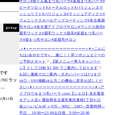
サロン#韓ドル風まつ毛パーマ#束感まつ毛パーマ#
ピーナツロッド#メーテルロッド#パリジェンヌラ
ッシュリフト#パリジェンヌ#ラッシュアディクト#
フェニックスカールアップコーティング#名古屋眉
毛サロン#名古屋アイブロウサロン#ワックス脱毛#
pickup
眉毛ワックス#眉毛ワックス脱毛#栄眉まつ毛パー
マ#栄まつ毛サロン#栄眉毛サロン
.⋆✦⋆ーーーーーーーーーーーーーーー⋆✦⋆こんに
ちは♪あやかです︎⟡.·..遂に！！耳ツボジュエリーの
ご予約スタート
【新メニュー導入キャンペー
ン】として10粒 ¥2,500 でご案内しております
です
お試し価格でのご案内・大きいパーツは3つまで
)NUNUラッ
ok◎・SNS掲載okな方この機会に是非お試しくだ
さい⋆✦⋆ーーーーーーーーーーーーーーー⋆✦⋆ア
な…
イブロウ＆まつ毛パーマ cielo【シエロ】名古屋栄
12月11日
オアシス店︎︎⟡ 愛知県名古屋市東区東桜1丁目9-32
栄ぶへいビル4F ︎︎⟡ 070 – 9092 – 2487—営業時間—
平日 10:00〜21:00土日祝 9:00〜20:00