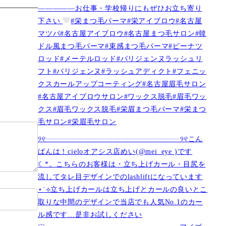
—————お仕事・学校帰りにもぜひお立ち寄り
下さい
#栄まつ毛パーマ#栄アイブロウ#名古屋
マツパ#名古屋アイブロウ#名古屋まつ毛サロン#韓
ドル風まつ毛パーマ#束感まつ毛パーマ#ピーナツ
ロッド#メーテルロッド#パリジェンヌラッシュリ
フト#パリジェンヌ#ラッシュアディクト#フェニッ
クスカールアップコーティング#名古屋眉毛サロン
#名古屋アイブロウサロン#ワックス脱毛#眉毛ワッ
クス#眉毛ワックス脱毛#栄眉まつ毛パーマ#栄まつ
毛サロン#栄眉毛サロン
୨୧┈┈┈┈┈┈┈┈┈┈┈┈┈┈┈┈┈┈୨୧こん
ばんは！cieloオアシス店めい(@mei_eye )です︎︎
☾*。こちらのお客様は・立ち上げカール・目尻を
流してタレ目デザインでのlashliftになっています
⋆˙⟡立ち上げカールは立ち上げとカールの良いとこ
取りな中間のデザインで当店でも人気No.1のカー
ル感です…是非お試しください️