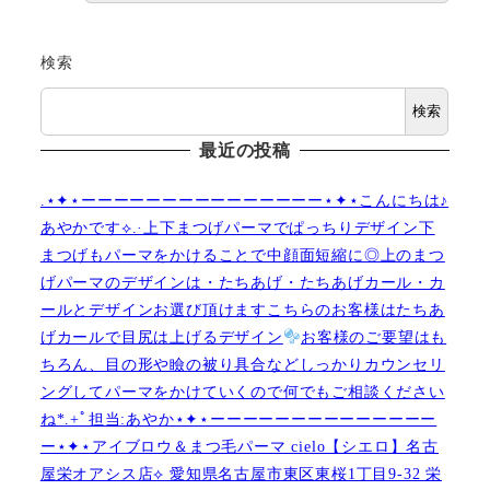
検索
検索
最近の投稿
.⋆✦⋆ーーーーーーーーーーーーーーー⋆✦⋆こんにちは♪
あやかです︎⟡.·上下まつげパーマでぱっちりデザイン下
まつげもパーマをかけることで中顔面短縮に◎上のまつ
げパーマのデザインは・たちあげ・たちあげカール・カ
ールとデザインお選び頂けますこちらのお客様はたちあ
げカールで目尻は上げるデザイン
お客様のご要望はも
ちろん、目の形や瞼の被り具合などしっかりカウンセリ
ングしてパーマをかけていくので何でもご相談ください
ね︎︎︎*.+ﾟ担当:あやか⋆✦⋆ーーーーーーーーーーーーーー
ー⋆✦⋆アイブロウ＆まつ毛パーマ cielo【シエロ】名古
屋栄オアシス店︎︎⟡ 愛知県名古屋市東区東桜1丁目9-32 栄