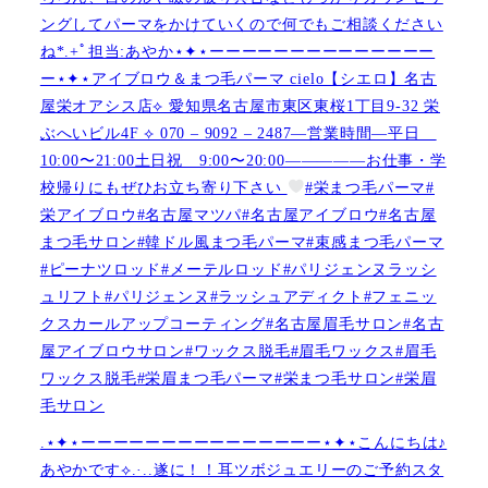
ングしてパーマをかけていくので何でもご相談ください
ね︎︎︎*.+ﾟ担当:あやか⋆✦⋆ーーーーーーーーーーーーーー
ー⋆✦⋆アイブロウ＆まつ毛パーマ cielo【シエロ】名古
屋栄オアシス店︎︎⟡ 愛知県名古屋市東区東桜1丁目9-32 栄
ぶへいビル4F ︎︎⟡ 070 – 9092 – 2487—営業時間—平日
10:00〜21:00土日祝 9:00〜20:00—————お仕事・学
校帰りにもぜひお立ち寄り下さい
#栄まつ毛パーマ#
栄アイブロウ#名古屋マツパ#名古屋アイブロウ#名古屋
まつ毛サロン#韓ドル風まつ毛パーマ#束感まつ毛パーマ
#ピーナツロッド#メーテルロッド#パリジェンヌラッシ
ュリフト#パリジェンヌ#ラッシュアディクト#フェニッ
クスカールアップコーティング#名古屋眉毛サロン#名古
屋アイブロウサロン#ワックス脱毛#眉毛ワックス#眉毛
ワックス脱毛#栄眉まつ毛パーマ#栄まつ毛サロン#栄眉
毛サロン
.⋆✦⋆ーーーーーーーーーーーーーーー⋆✦⋆こんにちは♪
あやかです︎⟡.·..遂に！！耳ツボジュエリーのご予約スタ