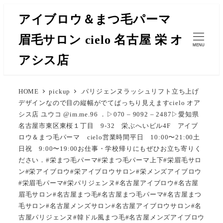
メ
アイブロウ＆まつ毛パーマ
イ
眉毛サロン cielo 名古屋 栄 オ
ン
MENU
コ
アシス店
ン
テ
HOME
pickup
.パリジェンヌラッシュリフト立ち上げ
ン
デザインなので目の縦幅がでてぱっちり見えます️cielo オア
ツ
シス店 ユウコ @im.me.96 ．▷070 – 9092 – 2487▷愛知県
へ
名古屋市東区東桜１丁目 9-32 栄ぶへいビル4F アイブ
移
ロウ＆まつ毛パーマ cielo営業時間平日 10:00〜21:00土
日祝 9:00〜19:00お仕事・学校帰りにもぜひお立ち寄りく
動
ださい‎️．#栄まつ毛パーマ#栄まつ毛パーマ上下#栄眉毛サロ
ン#栄アイブロウ#栄アイブロウサロン#栄メンズアイブロウ
#栄眉毛パーマ#栄パリジェンヌ#名古屋アイブロウ#名古屋
眉毛サロン#名古屋まつ毛#名古屋まつ毛パーマ#名古屋まつ
毛サロン#名古屋メンズサロン#名古屋アイブロウサロン#名
古屋パリジェンヌ#韓ドル風まつ毛#名古屋メンズアイブロウ