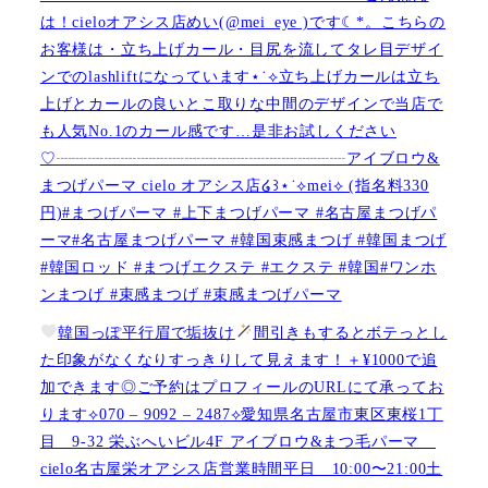
は！cieloオアシス店めい(@mei_eye )です︎︎☾*。こちらの
お客様は・立ち上げカール・目尻を流してタレ目デザイ
ンでのlashliftになっています⋆˙⟡立ち上げカールは立ち
上げとカールの良いとこ取りな中間のデザインで当店で
も人気No.1のカール感です…是非お試しください️
♡┈┈┈┈┈┈┈┈┈┈┈┈┈┈┈┈┈┈アイブロウ&
まつげパーマ cielo オアシス店໒꒱⋆˙⟡︎mei⟡ (指名料330
円)#まつげパーマ #上下まつげパーマ #名古屋まつげパ
ーマ#名古屋まつげパーマ #韓国束感まつげ #韓国まつげ
#韓国ロッド #まつげエクステ #エクステ #韓国#ワンホ
ンまつげ #束感まつげ #束感まつげパーマ
韓国っぽ平行眉で垢抜け
間引きもするとボテっとし
た印象がなくなりすっきりして見えます！＋¥1000で追
加できます◎ご予約はプロフィールのURLにて承ってお
ります⟡070 – 9092 – 2487⟡愛知県名古屋市東区東桜1丁
目 9-32 栄ぶへいビル4F アイブロウ&まつ毛パーマ
cielo名古屋栄オアシス店営業時間平日 10:00〜21:00土