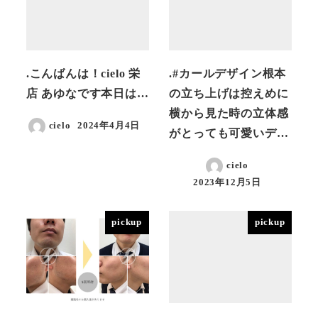
.こんばんは！cielo 栄
.#カールデザイン根本
店 あゆなです‍️本日は…
の立ち上げは控えめに
横から見た時の立体感
cielo
2024年4月4日
がとっても可愛いデ…
投稿日
cielo
2023年12月5日
投稿日
pickup
pickup