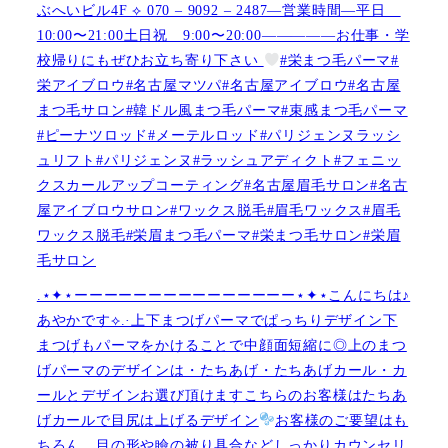
ぶへいビル4F ︎︎⟡ 070 – 9092 – 2487—営業時間—平日
10:00〜21:00土日祝 9:00〜20:00—————お仕事・学
校帰りにもぜひお立ち寄り下さい
#栄まつ毛パーマ#
栄アイブロウ#名古屋マツパ#名古屋アイブロウ#名古屋
まつ毛サロン#韓ドル風まつ毛パーマ#束感まつ毛パーマ
#ピーナツロッド#メーテルロッド#パリジェンヌラッシ
ュリフト#パリジェンヌ#ラッシュアディクト#フェニッ
クスカールアップコーティング#名古屋眉毛サロン#名古
屋アイブロウサロン#ワックス脱毛#眉毛ワックス#眉毛
ワックス脱毛#栄眉まつ毛パーマ#栄まつ毛サロン#栄眉
毛サロン
.⋆✦⋆ーーーーーーーーーーーーーーー⋆✦⋆こんにちは♪
あやかです︎⟡.·上下まつげパーマでぱっちりデザイン下
まつげもパーマをかけることで中顔面短縮に◎上のまつ
げパーマのデザインは・たちあげ・たちあげカール・カ
ールとデザインお選び頂けますこちらのお客様はたちあ
げカールで目尻は上げるデザイン
お客様のご要望はも
ちろん、目の形や瞼の被り具合などしっかりカウンセリ