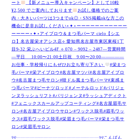
ート
【新メニュー導入キャンペーン】として10粒
¥2,500 でご案内しております
お試し価格でのご案
内・大きいパーツは3つまでok◎・SNS掲載okな方この
機会に是非お試しください⋆✦⋆ーーーーーーーーーーー
ーーーー⋆✦⋆アイブロウ＆まつ毛パーマ cielo【シエ
ロ】名古屋栄オアシス店︎︎⟡ 愛知県名古屋市東区東桜1丁
目9-32 栄ぶへいビル4F ︎︎⟡ 070 – 9092 – 2487—営業時間
—平日 10:00〜21:00土日祝 9:00〜20:00—————
お仕事・学校帰りにもぜひお立ち寄り下さい
#栄まつ
毛パーマ#栄アイブロウ#名古屋マツパ#名古屋アイブロ
ウ#名古屋まつ毛サロン#韓ドル風まつ毛パーマ#束感ま
つ毛パーマ#ピーナツロッド#メーテルロッド#パリジェ
ンヌラッシュリフト#パリジェンヌ#ラッシュアディクト
#フェニックスカールアップコーティング#名古屋眉毛サ
ロン#名古屋アイブロウサロン#ワックス脱毛#眉毛ワッ
クス#眉毛ワックス脱毛#栄眉まつ毛パーマ#栄まつ毛サ
ロン#栄眉毛サロン
୨୧┈┈┈┈┈┈┈┈┈┈┈┈┈┈┈┈┈┈୨୧こんばん