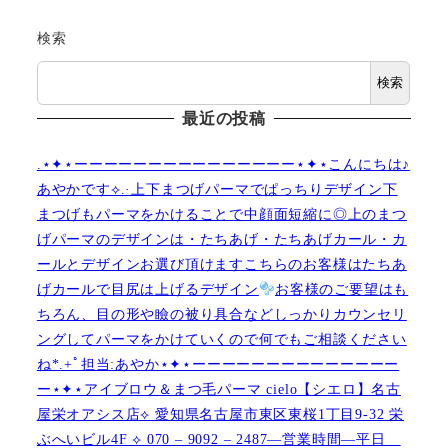
検索
検索
最近の投稿
.⋆✦⋆ーーーーーーーーーーーーーーー⋆✦⋆こんにちは♪
あやかです︎⟡.·上下まつげパーマでぱっちりデザイン下
まつげもパーマをかけることで中顔面短縮に◎上のまつ
げパーマのデザインは・たちあげ・たちあげカール・カ
ールとデザインお選び頂けますこちらのお客様はたちあ
げカールで目尻は上げるデザイン
お客様のご要望はも
ちろん、目の形や瞼の被り具合などしっかりカウンセリ
ングしてパーマをかけていくので何でもご相談ください
ね︎︎︎*.+ﾟ担当:あやか⋆✦⋆ーーーーーーーーーーーーーー
ー⋆✦⋆アイブロウ＆まつ毛パーマ cielo【シエロ】名古
屋栄オアシス店︎︎⟡ 愛知県名古屋市東区東桜1丁目9-32 栄
ぶへいビル4F ︎︎⟡ 070 – 9092 – 2487—営業時間—平日