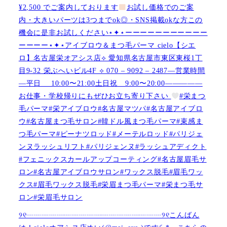
¥2,500 でご案内しております
お試し価格でのご案
内・大きいパーツは3つまでok◎・SNS掲載okな方この
機会に是非お試しください⋆✦⋆ーーーーーーーーーーー
ーーーー⋆✦⋆アイブロウ＆まつ毛パーマ cielo【シエ
ロ】名古屋栄オアシス店︎︎⟡ 愛知県名古屋市東区東桜1丁
目9-32 栄ぶへいビル4F ︎︎⟡ 070 – 9092 – 2487—営業時間
—平日 10:00〜21:00土日祝 9:00〜20:00—————
お仕事・学校帰りにもぜひお立ち寄り下さい
#栄まつ
毛パーマ#栄アイブロウ#名古屋マツパ#名古屋アイブロ
ウ#名古屋まつ毛サロン#韓ドル風まつ毛パーマ#束感ま
つ毛パーマ#ピーナツロッド#メーテルロッド#パリジェ
ンヌラッシュリフト#パリジェンヌ#ラッシュアディクト
#フェニックスカールアップコーティング#名古屋眉毛サ
ロン#名古屋アイブロウサロン#ワックス脱毛#眉毛ワッ
クス#眉毛ワックス脱毛#栄眉まつ毛パーマ#栄まつ毛サ
ロン#栄眉毛サロン
୨୧┈┈┈┈┈┈┈┈┈┈┈┈┈┈┈┈┈┈୨୧こんばん