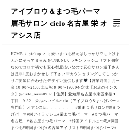
メ
アイブロウ＆まつ毛パーマ
イ
眉毛サロン cielo 名古屋 栄 オ
ン
MENU
コ
アシス店
ン
テ
HOME
pickup
可愛いまつ毛根元はしっかり立ち上げま
ン
ぶたにそってまるみを♡NUNUケラチンラッシュリフト︎︎︎︎︎個室
ツ
なのでコロナ禍でも安心︎︎︎︎︎都度払いなので安心サロン迷子さん
へ
は是非1度おまかせして下さい
カウンセリングしてしっか
移
りご要望に合わせたデザイン提供します
【営業時間】月〜
金 10:00〜21:00土日祝 9:00〜19:00不定休【お店のインス
動
タ】@cielo_oasis0907【住所】愛知県名古屋市東区東桜１
丁目 9-32 栄ぶへいビルcielo【アイブロウ&まつげパーマ
専門店】オアシス店、、、、、、、#栄まつ毛サロン#栄まつ
げパーマ#栄アイラッシュ#栄まつ毛パーマ #まつ毛パーマ
名古屋 #名古屋まつ毛パーマ #韓国アイドルまつ毛#韓国
まつ毛#韓国まつげ#名古屋アイリスト#韓国まつげパーマ#