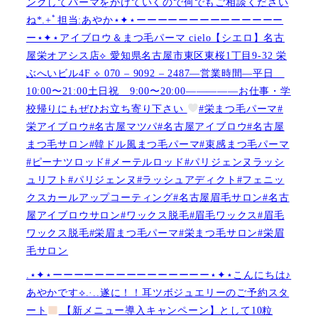
ングしてパーマをかけていくので何でもご相談ください
ね︎︎︎*.+ﾟ担当:あやか⋆✦⋆ーーーーーーーーーーーーーー
ー⋆✦⋆アイブロウ＆まつ毛パーマ cielo【シエロ】名古
屋栄オアシス店︎︎⟡ 愛知県名古屋市東区東桜1丁目9-32 栄
ぶへいビル4F ︎︎⟡ 070 – 9092 – 2487—営業時間—平日
10:00〜21:00土日祝 9:00〜20:00—————お仕事・学
校帰りにもぜひお立ち寄り下さい
#栄まつ毛パーマ#
栄アイブロウ#名古屋マツパ#名古屋アイブロウ#名古屋
まつ毛サロン#韓ドル風まつ毛パーマ#束感まつ毛パーマ
#ピーナツロッド#メーテルロッド#パリジェンヌラッシ
ュリフト#パリジェンヌ#ラッシュアディクト#フェニッ
クスカールアップコーティング#名古屋眉毛サロン#名古
屋アイブロウサロン#ワックス脱毛#眉毛ワックス#眉毛
ワックス脱毛#栄眉まつ毛パーマ#栄まつ毛サロン#栄眉
毛サロン
.⋆✦⋆ーーーーーーーーーーーーーーー⋆✦⋆こんにちは♪
あやかです︎⟡.·..遂に！！耳ツボジュエリーのご予約スタ
ート
【新メニュー導入キャンペーン】として10粒