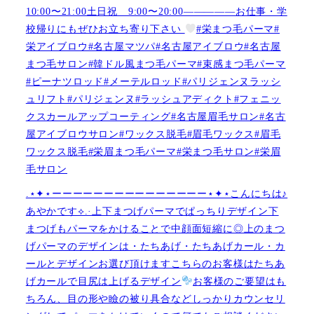
10:00〜21:00土日祝 9:00〜20:00—————お仕事・学
校帰りにもぜひお立ち寄り下さい
#栄まつ毛パーマ#
栄アイブロウ#名古屋マツパ#名古屋アイブロウ#名古屋
まつ毛サロン#韓ドル風まつ毛パーマ#束感まつ毛パーマ
#ピーナツロッド#メーテルロッド#パリジェンヌラッシ
ュリフト#パリジェンヌ#ラッシュアディクト#フェニッ
クスカールアップコーティング#名古屋眉毛サロン#名古
屋アイブロウサロン#ワックス脱毛#眉毛ワックス#眉毛
ワックス脱毛#栄眉まつ毛パーマ#栄まつ毛サロン#栄眉
毛サロン
.⋆✦⋆ーーーーーーーーーーーーーーー⋆✦⋆こんにちは♪
あやかです︎⟡.·上下まつげパーマでぱっちりデザイン下
まつげもパーマをかけることで中顔面短縮に◎上のまつ
げパーマのデザインは・たちあげ・たちあげカール・カ
ールとデザインお選び頂けますこちらのお客様はたちあ
げカールで目尻は上げるデザイン
お客様のご要望はも
ちろん、目の形や瞼の被り具合などしっかりカウンセリ