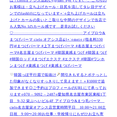
は！cieloオアシス店めい(@mei_eye )です︎︎☾*。こちらの
お客様は・立ち上げカール・目尻を流してタレ目デザイ
ンでのlashliftになっています⋆˙⟡立ち上げカールは立ち
上げとカールの良いとこ取りな中間のデザインで当店で
も人気No.1のカール感です…是非お試しください️
♡┈┈┈┈┈┈┈┈┈┈┈┈┈┈┈┈┈┈アイブロウ&
まつげパーマ cielo オアシス店໒꒱⋆˙⟡︎mei⟡ (指名料330
円)#まつげパーマ #上下まつげパーマ #名古屋まつげパ
ーマ#名古屋まつげパーマ #韓国束感まつげ #韓国まつげ
#韓国ロッド #まつげエクステ #エクステ #韓国#ワンホ
ンまつげ #束感まつげ #束感まつげパーマ
韓国っぽ平行眉で垢抜け
間引きもするとボテっとし
た印象がなくなりすっきりして見えます！＋¥1000で追
加できます◎ご予約はプロフィールのURLにて承ってお
ります⟡070 – 9092 – 2487⟡愛知県名古屋市東区東桜1丁
目 9-32 栄ぶへいビル4F アイブロウ&まつ毛パーマ
cielo名古屋栄オアシス店営業時間平日 10:00〜21:00土
日祝 9:00〜20:00お仕事・学校帰りにもぜひお立ち寄