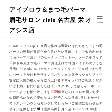
メ
アイブロウ＆まつ毛パーマ
イ
眉毛サロン cielo 名古屋 栄 オ
ン
MENU
コ
アシス店
ン
テ
HOME
pickup
当店で作れる可愛いはたくさん
まつ毛
ン
パーマの種類が豊富だから選びたい放題！！！
似合わせま
ツ
つ毛パーマ
流行りのピーナッツロットや、メーテルロッド
へ
韓ドル風まつ毛パーマ
お仕上げで韓国アイドルのような
移
目元に
束感NUNUケラチンラッシュリフト
束感でまつ毛
にパーマをかけるデザイン
パリジェンヌラッシュリフト
動
安定に人気の根元から立ち上げるデザインぜひご相談くださ
いご予約、お問い合わせはインスタDMして頂くか、ホーム
ページよりお願い致します
︎︎︎︎︎個室なのでコロナ禍でも安
心︎︎︎︎︎都度払いなので安心サロン迷子さんは是非1度おまかせし
て下さい
カウンセリングしてしっかりご要望に合わせたデ
ザイン提供します
【営業時間】月〜金 10:00〜21:00土日