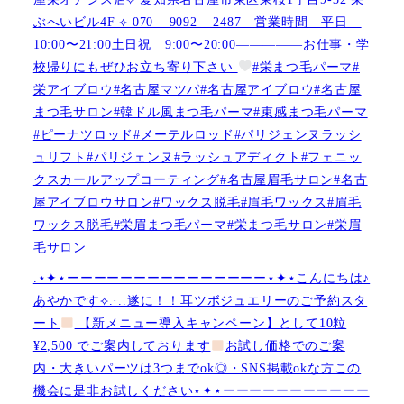
ぶへいビル4F ︎︎⟡ 070 – 9092 – 2487—営業時間—平日
10:00〜21:00土日祝 9:00〜20:00—————お仕事・学
校帰りにもぜひお立ち寄り下さい
#栄まつ毛パーマ#
栄アイブロウ#名古屋マツパ#名古屋アイブロウ#名古屋
まつ毛サロン#韓ドル風まつ毛パーマ#束感まつ毛パーマ
#ピーナツロッド#メーテルロッド#パリジェンヌラッシ
ュリフト#パリジェンヌ#ラッシュアディクト#フェニッ
クスカールアップコーティング#名古屋眉毛サロン#名古
屋アイブロウサロン#ワックス脱毛#眉毛ワックス#眉毛
ワックス脱毛#栄眉まつ毛パーマ#栄まつ毛サロン#栄眉
毛サロン
.⋆✦⋆ーーーーーーーーーーーーーーー⋆✦⋆こんにちは♪
あやかです︎⟡.·..遂に！！耳ツボジュエリーのご予約スタ
ート
【新メニュー導入キャンペーン】として10粒
¥2,500 でご案内しております
お試し価格でのご案
内・大きいパーツは3つまでok◎・SNS掲載okな方この
機会に是非お試しください⋆✦⋆ーーーーーーーーーーー