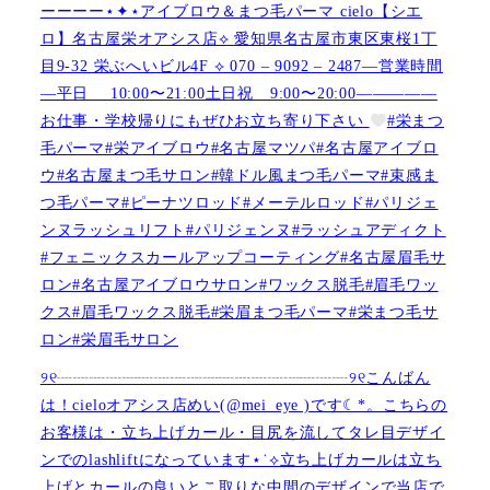
ーーーー⋆✦⋆アイブロウ＆まつ毛パーマ cielo【シエ
ロ】名古屋栄オアシス店︎︎⟡ 愛知県名古屋市東区東桜1丁
目9-32 栄ぶへいビル4F ︎︎⟡ 070 – 9092 – 2487—営業時間
—平日 10:00〜21:00土日祝 9:00〜20:00—————
お仕事・学校帰りにもぜひお立ち寄り下さい
#栄まつ
毛パーマ#栄アイブロウ#名古屋マツパ#名古屋アイブロ
ウ#名古屋まつ毛サロン#韓ドル風まつ毛パーマ#束感ま
つ毛パーマ#ピーナツロッド#メーテルロッド#パリジェ
ンヌラッシュリフト#パリジェンヌ#ラッシュアディクト
#フェニックスカールアップコーティング#名古屋眉毛サ
ロン#名古屋アイブロウサロン#ワックス脱毛#眉毛ワッ
クス#眉毛ワックス脱毛#栄眉まつ毛パーマ#栄まつ毛サ
ロン#栄眉毛サロン
୨୧┈┈┈┈┈┈┈┈┈┈┈┈┈┈┈┈┈┈୨୧こんばん
は！cieloオアシス店めい(@mei_eye )です︎︎☾*。こちらの
お客様は・立ち上げカール・目尻を流してタレ目デザイ
ンでのlashliftになっています⋆˙⟡立ち上げカールは立ち
上げとカールの良いとこ取りな中間のデザインで当店で