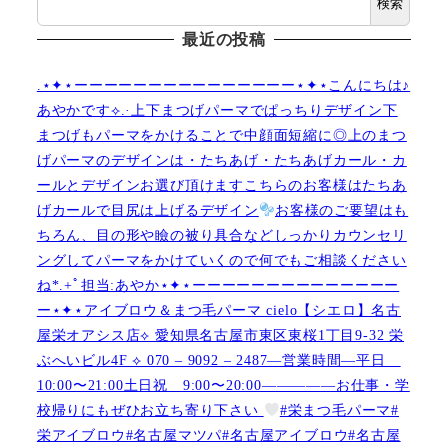
検索
最近の投稿
.⋆✦⋆ーーーーーーーーーーーーーーー⋆✦⋆こんにちは♪
あやかです︎⟡.·上下まつげパーマでぱっちりデザイン下
まつげもパーマをかけることで中顔面短縮に◎上のまつ
げパーマのデザインは・たちあげ・たちあげカール・カ
ールとデザインお選び頂けますこちらのお客様はたちあ
げカールで目尻は上げるデザイン
お客様のご要望はも
ちろん、目の形や瞼の被り具合などしっかりカウンセリ
ングしてパーマをかけていくので何でもご相談ください
ね︎︎︎*.+ﾟ担当:あやか⋆✦⋆ーーーーーーーーーーーーーー
ー⋆✦⋆アイブロウ＆まつ毛パーマ cielo【シエロ】名古
屋栄オアシス店︎︎⟡ 愛知県名古屋市東区東桜1丁目9-32 栄
ぶへいビル4F ︎︎⟡ 070 – 9092 – 2487—営業時間—平日
10:00〜21:00土日祝 9:00〜20:00—————お仕事・学
校帰りにもぜひお立ち寄り下さい
#栄まつ毛パーマ#
栄アイブロウ#名古屋マツパ#名古屋アイブロウ#名古屋