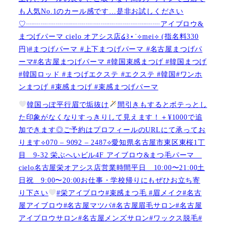
も人気No.1のカール感です…是非お試しください️
♡┈┈┈┈┈┈┈┈┈┈┈┈┈┈┈┈┈┈アイブロウ&
まつげパーマ cielo オアシス店໒꒱⋆˙⟡︎mei⟡ (指名料330
円)#まつげパーマ #上下まつげパーマ #名古屋まつげパ
ーマ#名古屋まつげパーマ #韓国束感まつげ #韓国まつげ
#韓国ロッド #まつげエクステ #エクステ #韓国#ワンホ
ンまつげ #束感まつげ #束感まつげパーマ
韓国っぽ平行眉で垢抜け
間引きもするとボテっとし
た印象がなくなりすっきりして見えます！＋¥1000で追
加できます◎ご予約はプロフィールのURLにて承ってお
ります⟡070 – 9092 – 2487⟡愛知県名古屋市東区東桜1丁
目 9-32 栄ぶへいビル4F アイブロウ&まつ毛パーマ
cielo名古屋栄オアシス店営業時間平日 10:00〜21:00土
日祝 9:00〜20:00お仕事・学校帰りにもぜひお立ち寄
り下さい
#栄アイブロウ#束感まつ毛 #眉メイク#名古
屋アイブロウ#名古屋マツパ#名古屋眉毛サロン#名古屋
アイブロウサロン#名古屋メンズサロン#ワックス脱毛#