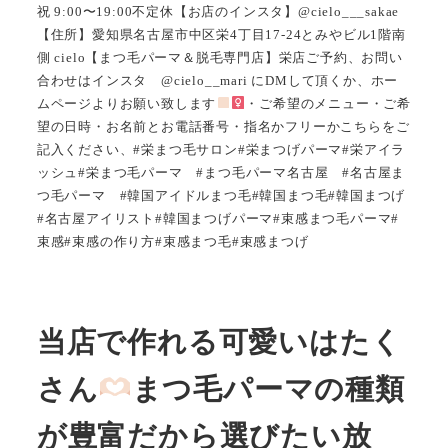
祝 9:00〜19:00不定休【お店のインスタ】@cielo___sakae
【住所】愛知県名古屋市中区栄4丁目17-24とみやビル1階南
側 cielo【まつ毛パーマ＆脱毛専門店】栄店ご予約、お問い
合わせはインスタ @cielo__mari にDMして頂くか、ホー
ムページよりお願い致します
・ご希望のメニュー・ご希
望の日時・お名前とお電話番号・指名かフリーかこちらをご
記入ください、#栄まつ毛サロン#栄まつげパーマ#栄アイラ
ッシュ#栄まつ毛パーマ #まつ毛パーマ名古屋 #名古屋ま
つ毛パーマ #韓国アイドルまつ毛#韓国まつ毛#韓国まつげ
#名古屋アイリスト#韓国まつげパーマ#束感まつ毛パーマ#
束感#束感の作り方#束感まつ毛#束感まつげ
当店で作れる可愛いはたく
さん
まつ毛パーマの種類
が豊富だから選びたい放