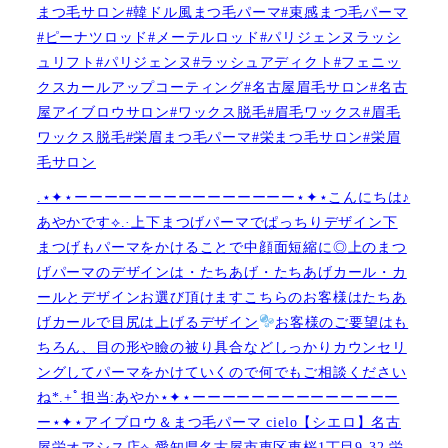
まつ毛サロン#韓ドル風まつ毛パーマ#束感まつ毛パーマ
#ピーナツロッド#メーテルロッド#パリジェンヌラッシ
ュリフト#パリジェンヌ#ラッシュアディクト#フェニッ
クスカールアップコーティング#名古屋眉毛サロン#名古
屋アイブロウサロン#ワックス脱毛#眉毛ワックス#眉毛
ワックス脱毛#栄眉まつ毛パーマ#栄まつ毛サロン#栄眉
毛サロン
.⋆✦⋆ーーーーーーーーーーーーーーー⋆✦⋆こんにちは♪
あやかです︎⟡.·上下まつげパーマでぱっちりデザイン下
まつげもパーマをかけることで中顔面短縮に◎上のまつ
げパーマのデザインは・たちあげ・たちあげカール・カ
ールとデザインお選び頂けますこちらのお客様はたちあ
げカールで目尻は上げるデザイン
お客様のご要望はも
ちろん、目の形や瞼の被り具合などしっかりカウンセリ
ングしてパーマをかけていくので何でもご相談ください
ね︎︎︎*.+ﾟ担当:あやか⋆✦⋆ーーーーーーーーーーーーーー
ー⋆✦⋆アイブロウ＆まつ毛パーマ cielo【シエロ】名古
屋栄オアシス店︎︎⟡ 愛知県名古屋市東区東桜1丁目9-32 栄