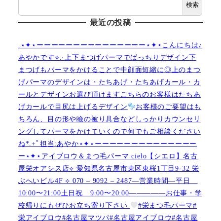
検索
最近の投稿
.⋆✦⋆ーーーーーーーーーーーーーーー⋆✦⋆こんにちは♪
あやかです︎⟡.·上下まつげパーマでぱっちりデザイン下
まつげもパーマをかけることで中顔面短縮に◎上のまつ
げパーマのデザインは・たちあげ・たちあげカール・カ
ールとデザインお選び頂けますこちらのお客様はたちあ
げカールで目尻は上げるデザイン
お客様のご要望はも
ちろん、目の形や瞼の被り具合などしっかりカウンセリ
ングしてパーマをかけていくので何でもご相談ください
ね︎︎︎*.+ﾟ担当:あやか⋆✦⋆ーーーーーーーーーーーーーー
ー⋆✦⋆アイブロウ＆まつ毛パーマ cielo【シエロ】名古
屋栄オアシス店︎︎⟡ 愛知県名古屋市東区東桜1丁目9-32 栄
ぶへいビル4F ︎︎⟡ 070 – 9092 – 2487—営業時間—平日
10:00〜21:00土日祝 9:00〜20:00—————お仕事・学
校帰りにもぜひお立ち寄り下さい
#栄まつ毛パーマ#
栄アイブロウ#名古屋マツパ#名古屋アイブロウ#名古屋