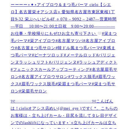
ーーーー⋆✦⋆アイブロウ＆まつ毛パーマ cielo【シエ
ロ】名古屋栄オアシス店︎︎⟡ 愛知県名古屋市東区東桜1丁
目9-32 栄ぶへいビル4F ︎︎⟡ 070 – 9092 – 2487—営業時間
—平日 10:00〜21:00土日祝 9:00〜20:00—————
お仕事・学校帰りにもぜひお立ち寄り下さい
#栄まつ
毛パーマ#栄アイブロウ#名古屋マツパ#名古屋アイブロ
ウ#名古屋まつ毛サロン#韓ドル風まつ毛パーマ#束感ま
つ毛パーマ#ピーナツロッド#メーテルロッド#パリジェ
ンヌラッシュリフト#パリジェンヌ#ラッシュアディクト
#フェニックスカールアップコーティング#名古屋眉毛サ
ロン#名古屋アイブロウサロン#ワックス脱毛#眉毛ワッ
クス#眉毛ワックス脱毛#栄眉まつ毛パーマ#栄まつ毛サ
ロン#栄眉毛サロン
୨୧┈┈┈┈┈┈┈┈┈┈┈┈┈┈┈┈┈┈୨୧こんばん
は！cieloオアシス店めい(@mei_eye )です︎︎☾*。こちらの
お客様は・立ち上げカール・目尻を流してタレ目デザイ
ンでのlashliftになっています⋆˙⟡立ち上げカールは立ち