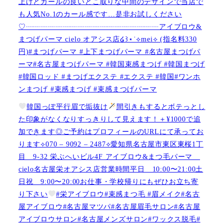
上げとカールの良いとこ取りな中間のデザインで当店で
も人気No.1のカール感です…是非お試しください️
♡┈┈┈┈┈┈┈┈┈┈┈┈┈┈┈┈┈┈アイブロウ&
まつげパーマ cielo オアシス店໒꒱⋆˙⟡︎mei⟡ (指名料330
円)#まつげパーマ #上下まつげパーマ #名古屋まつげパ
ーマ#名古屋まつげパーマ #韓国束感まつげ #韓国まつげ
#韓国ロッド #まつげエクステ #エクステ #韓国#ワンホ
ンまつげ #束感まつげ #束感まつげパーマ
韓国っぽ平行眉で垢抜け
間引きもするとボテっとし
た印象がなくなりすっきりして見えます！＋¥1000で追
加できます◎ご予約はプロフィールのURLにて承ってお
ります⟡070 – 9092 – 2487⟡愛知県名古屋市東区東桜1丁
目 9-32 栄ぶへいビル4F アイブロウ&まつ毛パーマ
cielo名古屋栄オアシス店営業時間平日 10:00〜21:00土
日祝 9:00〜20:00お仕事・学校帰りにもぜひお立ち寄
り下さい
#栄アイブロウ#束感まつ毛 #眉メイク#名古
屋アイブロウ#名古屋マツパ#名古屋眉毛サロン#名古屋
アイブロウサロン#名古屋メンズサロン#ワックス脱毛#