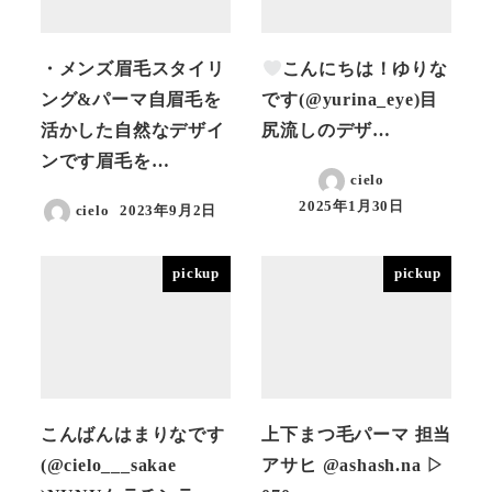
・メンズ眉毛スタイリ
こんにちは！ゆりな
ング&パーマ自眉毛を
です(@yurina_eye)目
活かした自然なデザイ
尻流しのデザ…
ンです眉毛を…
cielo
2025年1月30日
cielo
2023年9月2日
投稿日
投稿日
pickup
pickup
こんばんはまりなです
上下まつ毛パーマ 担当
(@cielo___sakae
アサヒ @ashash.na ▷