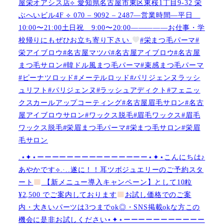
屋栄オアシス店︎︎⟡ 愛知県名古屋市東区東桜1丁目9-32 栄
ぶへいビル4F ︎︎⟡ 070 – 9092 – 2487—営業時間—平日
10:00〜21:00土日祝 9:00〜20:00—————お仕事・学
校帰りにもぜひお立ち寄り下さい
#栄まつ毛パーマ#
栄アイブロウ#名古屋マツパ#名古屋アイブロウ#名古屋
まつ毛サロン#韓ドル風まつ毛パーマ#束感まつ毛パーマ
#ピーナツロッド#メーテルロッド#パリジェンヌラッシ
ュリフト#パリジェンヌ#ラッシュアディクト#フェニッ
クスカールアップコーティング#名古屋眉毛サロン#名古
屋アイブロウサロン#ワックス脱毛#眉毛ワックス#眉毛
ワックス脱毛#栄眉まつ毛パーマ#栄まつ毛サロン#栄眉
毛サロン
.⋆✦⋆ーーーーーーーーーーーーーーー⋆✦⋆こんにちは♪
あやかです︎⟡.·..遂に！！耳ツボジュエリーのご予約スタ
ート
【新メニュー導入キャンペーン】として10粒
¥2,500 でご案内しております
お試し価格でのご案
内・大きいパーツは3つまでok◎・SNS掲載okな方この
機会に是非お試しください⋆✦⋆ーーーーーーーーーーー