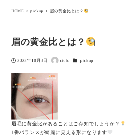
HOME
pickup
眉の黄金比とは？
眉の黄金比とは？
カテゴリー
2022年10月3日
cielo
pickup
投稿日
著
者
眉毛に黄金比があることはご存知でしょうか？
1番バランスが綺麗に見える形になります