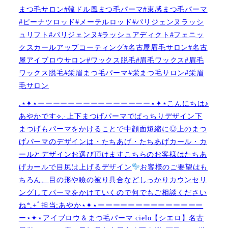
まつ毛サロン#韓ドル風まつ毛パーマ#束感まつ毛パーマ
#ピーナツロッド#メーテルロッド#パリジェンヌラッシ
ュリフト#パリジェンヌ#ラッシュアディクト#フェニッ
クスカールアップコーティング#名古屋眉毛サロン#名古
屋アイブロウサロン#ワックス脱毛#眉毛ワックス#眉毛
ワックス脱毛#栄眉まつ毛パーマ#栄まつ毛サロン#栄眉
毛サロン
.⋆✦⋆ーーーーーーーーーーーーーーー⋆✦⋆こんにちは♪
あやかです︎⟡.·上下まつげパーマでぱっちりデザイン下
まつげもパーマをかけることで中顔面短縮に◎上のまつ
げパーマのデザインは・たちあげ・たちあげカール・カ
ールとデザインお選び頂けますこちらのお客様はたちあ
げカールで目尻は上げるデザイン
お客様のご要望はも
ちろん、目の形や瞼の被り具合などしっかりカウンセリ
ングしてパーマをかけていくので何でもご相談ください
ね︎︎︎*.+ﾟ担当:あやか⋆✦⋆ーーーーーーーーーーーーーー
ー⋆✦⋆アイブロウ＆まつ毛パーマ cielo【シエロ】名古