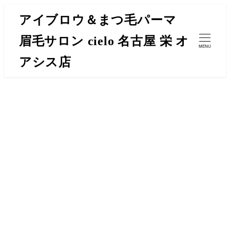
メ
アイブロウ＆まつ毛パーマ
イ
眉毛サロン cielo 名古屋 栄 オ
ン
MENU
コ
アシス店
ン
テ
ン
ツ
へ
移
動