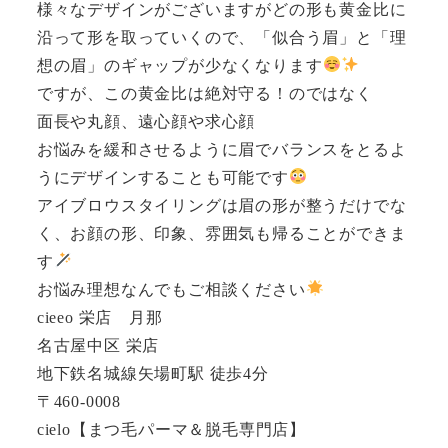
様々なデザインがございますがどの形も黄金比に
沿って形を取っていくので、「似合う眉」と「理
想の眉」のギャップが少なくなります
ですが、この黄金比は絶対守る！のではなく
面長や丸顔、遠心顔や求心顔
お悩みを緩和させるように眉でバランスをとるよ
うにデザインすることも可能です
アイブロウスタイリングは眉の形が整うだけでな
く、お顔の形、印象、雰囲気も帰ることができま
す
お悩み理想なんでもご相談ください
cieeo 栄店 月那
名古屋中区 栄店
地下鉄名城線矢場町駅 徒歩4分
〒460-0008
cielo【まつ毛パーマ＆脱毛専門店】