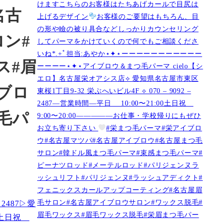
けますこちらのお客様はたちあげカールで目尻は
名古
上げるデザイン
お客様のご要望はもちろん、目
の形や瞼の被り具合などしっかりカウンセリング
ン#
してパーマをかけていくので何でもご相談くださ
いね︎︎︎*.+ﾟ担当:あやか⋆✦⋆ーーーーーーーーーーー
ス#眉
ーーーー⋆✦⋆アイブロウ＆まつ毛パーマ cielo【シ
エロ】名古屋栄オアシス店︎︎⟡ 愛知県名古屋市東区
ブロ
東桜1丁目9-32 栄ぶへいビル4F ︎︎⟡ 070 – 9092 –
2487—営業時間—平日 10:00〜21:00土日祝
毛パ
9:00〜20:00—————お仕事・学校帰りにもぜひ
お立ち寄り下さい
#栄まつ毛パーマ#栄アイブロ
ウ#名古屋マツパ#名古屋アイブロウ#名古屋まつ毛
サロン#韓ドル風まつ毛パーマ#束感まつ毛パーマ#
ピーナツロッド#メーテルロッド#パリジェンヌラ
ッシュリフト#パリジェンヌ#ラッシュアディクト#
フェニックスカールアップコーティング#名古屋眉
毛サロン#名古屋アイブロウサロン#ワックス脱毛#
眉毛ワックス#眉毛ワックス脱毛#栄眉まつ毛パー