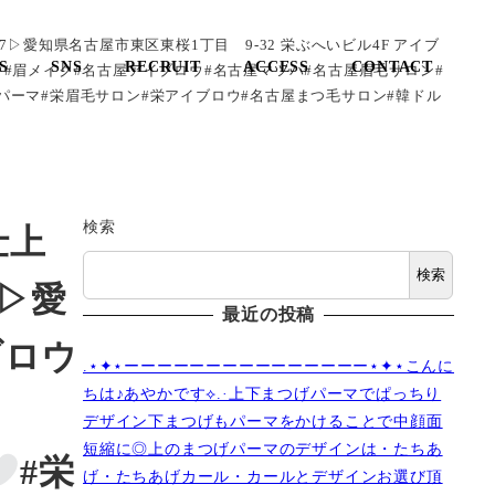
2487▷愛知県名古屋市東区東桜1丁目 9-32 栄ぶへいビル4F アイブ
S
SNS
RECRUIT
ACCESS
CONTACT
ウ#眉メイク#名古屋アイブロウ#名古屋マツパ#名古屋眉毛サロン#
パーマ#栄眉毛サロン#栄アイブロウ#名古屋まつ毛サロン#韓ドル
検索
仕上
検索
87▷愛
最近の投稿
ブロウ
.⋆✦⋆ーーーーーーーーーーーーーーー⋆✦⋆こんに
ちは♪あやかです︎⟡.·上下まつげパーマでぱっちり
祝
デザイン下まつげもパーマをかけることで中顔面
短縮に◎上のまつげパーマのデザインは・たちあ
#栄
げ・たちあげカール・カールとデザインお選び頂