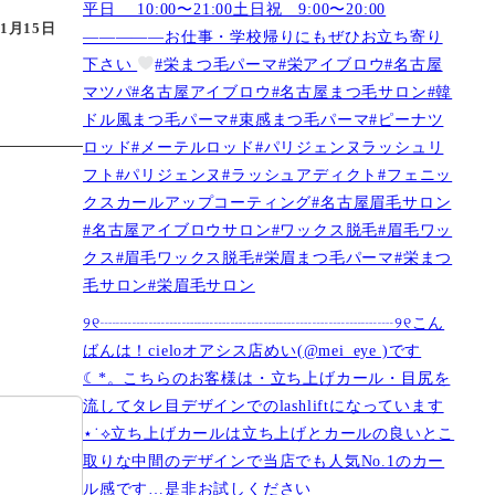
平日 10:00〜21:00土日祝 9:00〜20:00
11月15日
—————お仕事・学校帰りにもぜひお立ち寄り
下さい
#栄まつ毛パーマ#栄アイブロウ#名古屋
マツパ#名古屋アイブロウ#名古屋まつ毛サロン#韓
ドル風まつ毛パーマ#束感まつ毛パーマ#ピーナツ
ロッド#メーテルロッド#パリジェンヌラッシュリ
フト#パリジェンヌ#ラッシュアディクト#フェニッ
クスカールアップコーティング#名古屋眉毛サロン
#名古屋アイブロウサロン#ワックス脱毛#眉毛ワッ
クス#眉毛ワックス脱毛#栄眉まつ毛パーマ#栄まつ
毛サロン#栄眉毛サロン
୨୧┈┈┈┈┈┈┈┈┈┈┈┈┈┈┈┈┈┈୨୧こん
ばんは！cieloオアシス店めい(@mei_eye )です︎︎
☾*。こちらのお客様は・立ち上げカール・目尻を
流してタレ目デザインでのlashliftになっています
⋆˙⟡立ち上げカールは立ち上げとカールの良いとこ
取りな中間のデザインで当店でも人気No.1のカー
ル感です…是非お試しください️