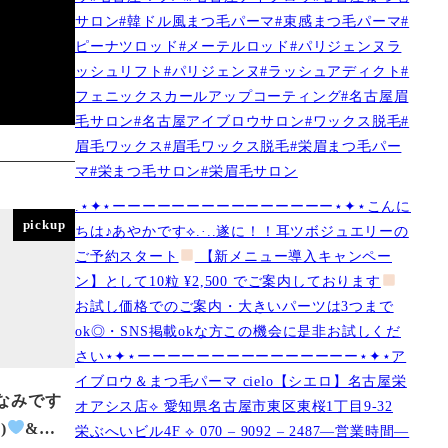
サロン#韓ドル風まつ毛パーマ#束感まつ毛パーマ#
ピーナツロッド#メーテルロッド#パリジェンヌラ
ッシュリフト#パリジェンヌ#ラッシュアディクト#
フェニックスカールアップコーティング#名古屋眉
毛サロン#名古屋アイブロウサロン#ワックス脱毛#
眉毛ワックス#眉毛ワックス脱毛#栄眉まつ毛パー
マ#栄まつ毛サロン#栄眉毛サロン
.⋆✦⋆ーーーーーーーーーーーーーーー⋆✦⋆こんに
pickup
ちは♪あやかです︎⟡.·..遂に！！耳ツボジュエリーの
ご予約スタート
【新メニュー導入キャンペー
ン】として10粒 ¥2,500 でご案内しております
お試し価格でのご案内・大きいパーツは3つまで
ok◎・SNS掲載okな方この機会に是非お試しくだ
さい⋆✦⋆ーーーーーーーーーーーーーーー⋆✦⋆ア
イブロウ＆まつ毛パーマ cielo【シエロ】名古屋栄
ちなみです
オアシス店︎︎⟡ 愛知県名古屋市東区東桜1丁目9-32
)
&…
栄ぶへいビル4F ︎︎⟡ 070 – 9092 – 2487—営業時間—