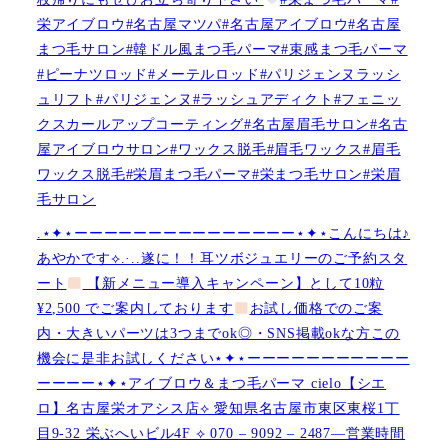
栄アイブロウ#名古屋マツパ#名古屋アイブロウ#名古屋
まつ毛サロン#韓ドル風まつ毛パーマ#束感まつ毛パーマ
#ピーナツロッド#メーテルロッド#パリジェンヌラッシ
ュリフト#パリジェンヌ#ラッシュアディクト#フェニッ
クスカールアップコーティング#名古屋眉毛サロン#名古
屋アイブロウサロン#ワックス脱毛#眉毛ワックス#眉毛
ワックス脱毛#栄眉まつ毛パーマ#栄まつ毛サロン#栄眉
毛サロン
.⋆✦⋆ーーーーーーーーーーーーーーー⋆✦⋆こんにちは♪
あやかです︎⟡.·..遂に！！耳ツボジュエリーのご予約スタ
ート
【新メニュー導入キャンペーン】として10粒
¥2,500 でご案内しております
お試し価格でのご案
内・大きいパーツは3つまでok◎・SNS掲載okな方この
機会に是非お試しください⋆✦⋆ーーーーーーーーーーー
ーーーー⋆✦⋆アイブロウ＆まつ毛パーマ cielo【シエ
ロ】名古屋栄オアシス店︎︎⟡ 愛知県名古屋市東区東桜1丁
目9-32 栄ぶへいビル4F ︎︎⟡ 070 – 9092 – 2487—営業時間