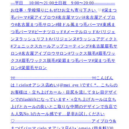
—平日 10:00〜21:00土日祝 9:00〜20:00—————
お仕事・学校帰りにもぜひお立ち寄り下さい
#栄まつ
毛パーマ#栄アイブロウ#名古屋マツパ#名古屋アイブロ
ウ#名古屋まつ毛サロン#韓ドル風まつ毛パーマ#束感ま
つ毛パーマ#ピーナツロッド#メーテルロッド#パリジェ
ンヌラッシュリフト#パリジェンヌ#ラッシュアディクト
#フェニックスカールアップコーティング#名古屋眉毛サ
ロン#名古屋アイブロウサロン#ワックス脱毛#眉毛ワッ
クス#眉毛ワックス脱毛#栄眉まつ毛パーマ#栄まつ毛サ
ロン#栄眉毛サロン
୨୧┈┈┈┈┈┈┈┈┈┈┈┈┈┈┈┈┈┈୨୧こんばん
は！cieloオアシス店めい(@mei_eye )です︎︎☾*。こちらの
お客様は・立ち上げカール・目尻を流してタレ目デザイ
ンでのlashliftになっています⋆˙⟡立ち上げカールは立ち
上げとカールの良いとこ取りな中間のデザインで当店で
も人気No.1のカール感です…是非お試しください️
♡┈┈┈┈┈┈┈┈┈┈┈┈┈┈┈┈┈┈アイブロウ&
まつげパーマ cielo オアシス店໒꒱⋆˙⟡︎mei⟡ (指名料330