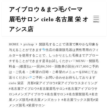
メ
アイブロウ＆まつ毛パーマ
イ
眉毛サロン cielo 名古屋 栄 オ
ン
MENU
コ
アシス店
ン
テ
HOME
pickup
髭脱毛することで清潔で爽やかな印象を
ン
与えることができます
当店の最新脱毛器は男性専用のフィ
ツ
ルターを使用することで、しっかりとした毛根までアプロー
へ
チすることができます是非お試しください
MENU・髭脱毛
移
料金・(都度払い一回)¥4,500・回数券(5回分) ¥17,800ご予約
は・ご氏名・ご希望の日時・ご希望のメニューをDMにてお
動
送りください
ご予約・お問い合わせお待ちしております
cielo 栄店 月那#栄アイブロウ#栄アイブロウスタイリング
#名古屋アイブロウ#名古屋眉毛サロン#名古屋アイブロウサ
ロン#メンズアイブロウ #名古屋サロン#名古屋髭脱毛 #名古
屋メンズ脱毛#名古屋メンズカット #名古屋ワックス脱毛#栄
メンズ脱毛 #栄眉サロン