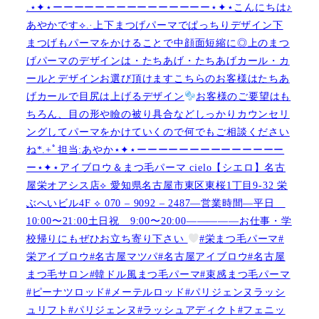
.⋆✦⋆ーーーーーーーーーーーーーーー⋆✦⋆こんにちは♪
あやかです︎⟡.·上下まつげパーマでぱっちりデザイン下
まつげもパーマをかけることで中顔面短縮に◎上のまつ
げパーマのデザインは・たちあげ・たちあげカール・カ
ールとデザインお選び頂けますこちらのお客様はたちあ
げカールで目尻は上げるデザイン
お客様のご要望はも
ちろん、目の形や瞼の被り具合などしっかりカウンセリ
ングしてパーマをかけていくので何でもご相談ください
ね︎︎︎*.+ﾟ担当:あやか⋆✦⋆ーーーーーーーーーーーーーー
ー⋆✦⋆アイブロウ＆まつ毛パーマ cielo【シエロ】名古
屋栄オアシス店︎︎⟡ 愛知県名古屋市東区東桜1丁目9-32 栄
ぶへいビル4F ︎︎⟡ 070 – 9092 – 2487—営業時間—平日
10:00〜21:00土日祝 9:00〜20:00—————お仕事・学
校帰りにもぜひお立ち寄り下さい
#栄まつ毛パーマ#
栄アイブロウ#名古屋マツパ#名古屋アイブロウ#名古屋
まつ毛サロン#韓ドル風まつ毛パーマ#束感まつ毛パーマ
#ピーナツロッド#メーテルロッド#パリジェンヌラッシ
ュリフト#パリジェンヌ#ラッシュアディクト#フェニッ