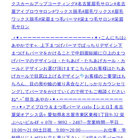
クスカールアップコーティング#名古屋眉毛サロン#名古
屋アイブロウサロン#ワックス脱毛#眉毛ワックス#眉毛
ワックス脱毛#栄眉まつ毛パーマ#栄まつ毛サロン#栄眉
毛サロン
.⋆✦⋆ーーーーーーーーーーーーーーー⋆✦⋆こんにちは♪
あやかです︎⟡.·上下まつげパーマでぱっちりデザイン下
まつげもパーマをかけることで中顔面短縮に◎上のまつ
げパーマのデザインは・たちあげ・たちあげカール・カ
ールとデザインお選び頂けますこちらのお客様はたちあ
げカールで目尻は上げるデザイン
お客様のご要望はも
ちろん、目の形や瞼の被り具合などしっかりカウンセリ
ングしてパーマをかけていくので何でもご相談ください
ね︎︎︎*.+ﾟ担当:あやか⋆✦⋆ーーーーーーーーーーーーーー
ー⋆✦⋆アイブロウ＆まつ毛パーマ cielo【シエロ】名古
屋栄オアシス店︎︎⟡ 愛知県名古屋市東区東桜1丁目9-32 栄
ぶへいビル4F ︎︎⟡ 070 – 9092 – 2487—営業時間—平日
10:00〜21:00土日祝 9:00〜20:00—————お仕事・学
校帰りにもぜひお立ち寄り下さい
#栄まつ毛パーマ#