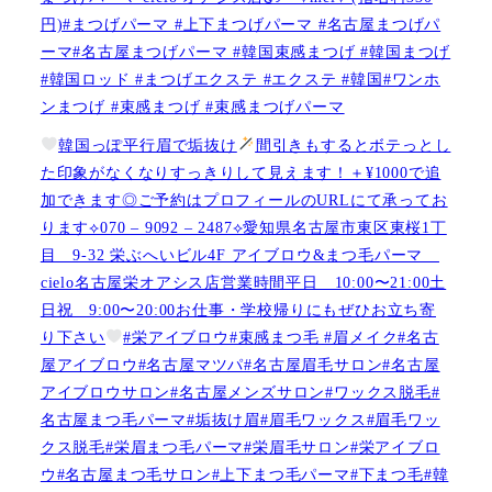
円)#まつげパーマ #上下まつげパーマ #名古屋まつげパ
ーマ#名古屋まつげパーマ #韓国束感まつげ #韓国まつげ
#韓国ロッド #まつげエクステ #エクステ #韓国#ワンホ
ンまつげ #束感まつげ #束感まつげパーマ
韓国っぽ平行眉で垢抜け
間引きもするとボテっとし
た印象がなくなりすっきりして見えます！＋¥1000で追
加できます◎ご予約はプロフィールのURLにて承ってお
ります⟡070 – 9092 – 2487⟡愛知県名古屋市東区東桜1丁
目 9-32 栄ぶへいビル4F アイブロウ&まつ毛パーマ
cielo名古屋栄オアシス店営業時間平日 10:00〜21:00土
日祝 9:00〜20:00お仕事・学校帰りにもぜひお立ち寄
り下さい
#栄アイブロウ#束感まつ毛 #眉メイク#名古
屋アイブロウ#名古屋マツパ#名古屋眉毛サロン#名古屋
アイブロウサロン#名古屋メンズサロン#ワックス脱毛#
名古屋まつ毛パーマ#垢抜け眉#眉毛ワックス#眉毛ワッ
クス脱毛#栄眉まつ毛パーマ#栄眉毛サロン#栄アイブロ
ウ#名古屋まつ毛サロン#上下まつ毛パーマ#下まつ毛#韓