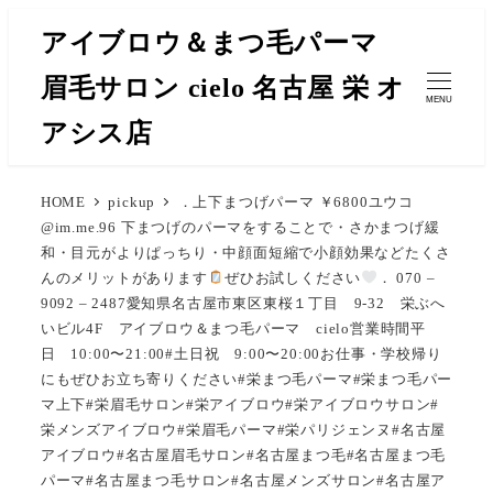
メ
アイブロウ＆まつ毛パーマ
イ
眉毛サロン cielo 名古屋 栄 オ
ン
MENU
コ
アシス店
ン
テ
HOME
pickup
．上下まつげパーマ ￥6800ユウコ
ン
@im.me.96 下まつげのパーマをすることで・さかまつげ緩
ツ
和・目元がよりぱっちり・中顔面短縮で小顔効果などたくさ
へ
んのメリットがあります
ぜひお試しください
． 070 –
移
9092 – 2487愛知県名古屋市東区東桜１丁目 9-32 栄ぶへ
いビル4F アイブロウ＆まつ毛パーマ cielo営業時間平
動
日 10:00〜21:00#土日祝 9:00〜20:00お仕事・学校帰り
にもぜひお立ち寄りください#栄まつ毛パーマ#栄まつ毛パー
マ上下#栄眉毛サロン#栄アイブロウ#栄アイブロウサロン#
栄メンズアイブロウ#栄眉毛パーマ#栄パリジェンヌ#名古屋
アイブロウ#名古屋眉毛サロン#名古屋まつ毛#名古屋まつ毛
パーマ#名古屋まつ毛サロン#名古屋メンズサロン#名古屋ア