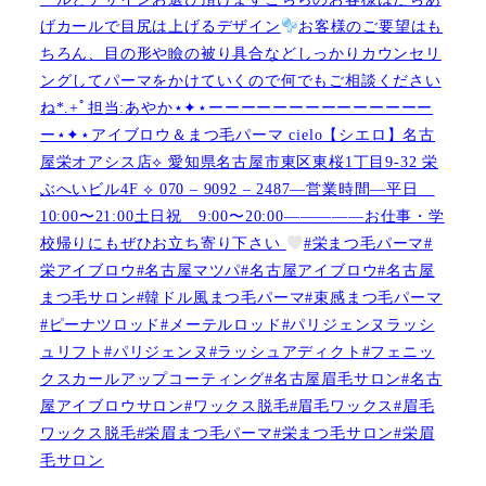
げカールで目尻は上げるデザイン
お客様のご要望はも
ちろん、目の形や瞼の被り具合などしっかりカウンセリ
ングしてパーマをかけていくので何でもご相談ください
ね︎︎︎*.+ﾟ担当:あやか⋆✦⋆ーーーーーーーーーーーーーー
ー⋆✦⋆アイブロウ＆まつ毛パーマ cielo【シエロ】名古
屋栄オアシス店︎︎⟡ 愛知県名古屋市東区東桜1丁目9-32 栄
ぶへいビル4F ︎︎⟡ 070 – 9092 – 2487—営業時間—平日
10:00〜21:00土日祝 9:00〜20:00—————お仕事・学
校帰りにもぜひお立ち寄り下さい
#栄まつ毛パーマ#
栄アイブロウ#名古屋マツパ#名古屋アイブロウ#名古屋
まつ毛サロン#韓ドル風まつ毛パーマ#束感まつ毛パーマ
#ピーナツロッド#メーテルロッド#パリジェンヌラッシ
ュリフト#パリジェンヌ#ラッシュアディクト#フェニッ
クスカールアップコーティング#名古屋眉毛サロン#名古
屋アイブロウサロン#ワックス脱毛#眉毛ワックス#眉毛
ワックス脱毛#栄眉まつ毛パーマ#栄まつ毛サロン#栄眉
毛サロン