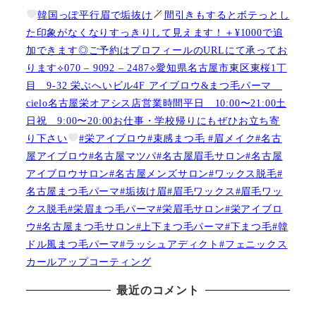
韓国っぽ平行眉で垢抜け
間引きもするとボテっとし
た印象がなくなりすっきりして見えます！＋¥1000で追
加できます◎ご予約はプロフィールのURLにて承ってお
ります⟡070 – 9092 – 2487⟡愛知県名古屋市東区東桜1丁
目 9-32 栄ぶへいビル4F アイブロウ&まつ毛パーマ
cielo名古屋栄オアシス店営業時間平日 10:00〜21:00土
日祝 9:00〜20:00お仕事・学校帰りにもぜひお立ち寄
り下さい
#栄アイブロウ#束感まつ毛 #眉メイク#名古
屋アイブロウ#名古屋マツパ#名古屋眉毛サロン#名古屋
アイブロウサロン#名古屋メンズサロン#ワックス脱毛#
名古屋まつ毛パーマ#垢抜け眉#眉毛ワックス#眉毛ワッ
クス脱毛#栄眉まつ毛パーマ#栄眉毛サロン#栄アイブロ
ウ#名古屋まつ毛サロン#上下まつ毛パーマ#下まつ毛#韓
ドル風まつ毛パーマ#ラッシュアディクト#フェニックス
カールアップコーティング
最近のコメント