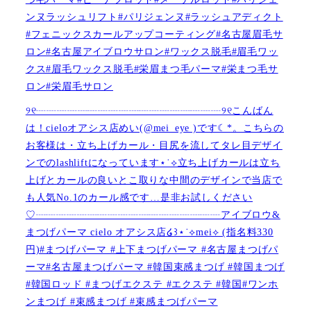
ンヌラッシュリフト#パリジェンヌ#ラッシュアディクト
#フェニックスカールアップコーティング#名古屋眉毛サ
ロン#名古屋アイブロウサロン#ワックス脱毛#眉毛ワッ
クス#眉毛ワックス脱毛#栄眉まつ毛パーマ#栄まつ毛サ
ロン#栄眉毛サロン
୨୧┈┈┈┈┈┈┈┈┈┈┈┈┈┈┈┈┈┈୨୧こんばん
は！cieloオアシス店めい(@mei_eye )です︎︎☾*。こちらの
お客様は・立ち上げカール・目尻を流してタレ目デザイ
ンでのlashliftになっています⋆˙⟡立ち上げカールは立ち
上げとカールの良いとこ取りな中間のデザインで当店で
も人気No.1のカール感です…是非お試しください️
♡┈┈┈┈┈┈┈┈┈┈┈┈┈┈┈┈┈┈アイブロウ&
まつげパーマ cielo オアシス店໒꒱⋆˙⟡︎mei⟡ (指名料330
円)#まつげパーマ #上下まつげパーマ #名古屋まつげパ
ーマ#名古屋まつげパーマ #韓国束感まつげ #韓国まつげ
#韓国ロッド #まつげエクステ #エクステ #韓国#ワンホ
ンまつげ #束感まつげ #束感まつげパーマ