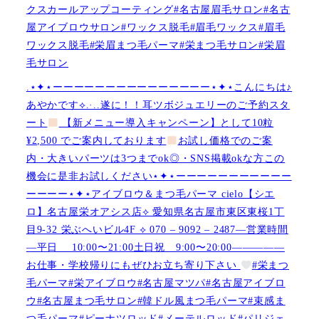
クスカールアップコーティング#名古屋眉毛サロン#名古
屋アイブロウサロン#ワックス脱毛#眉毛ワックス#眉毛
ワックス脱毛#栄眉まつ毛パーマ#栄まつ毛サロン#栄眉
毛サロン
.⋆✦⋆ーーーーーーーーーーーーーーー⋆✦⋆こんにちは♪
あやかです︎⟡.·..遂に！！耳ツボジュエリーのご予約スタ
ート
【新メニュー導入キャンペーン】として10粒
¥2,500 でご案内しております
お試し価格でのご案
内・大きいパーツは3つまでok◎・SNS掲載okな方この
機会に是非お試しください⋆✦⋆ーーーーーーーーーーー
ーーーー⋆✦⋆アイブロウ＆まつ毛パーマ cielo【シエ
ロ】名古屋栄オアシス店︎︎⟡ 愛知県名古屋市東区東桜1丁
目9-32 栄ぶへいビル4F ︎︎⟡ 070 – 9092 – 2487—営業時間
—平日 10:00〜21:00土日祝 9:00〜20:00—————
お仕事・学校帰りにもぜひお立ち寄り下さい
#栄まつ
毛パーマ#栄アイブロウ#名古屋マツパ#名古屋アイブロ
ウ#名古屋まつ毛サロン#韓ドル風まつ毛パーマ#束感ま
つ毛パーマ#ピーナツロッド#メーテルロッド#パリジェ