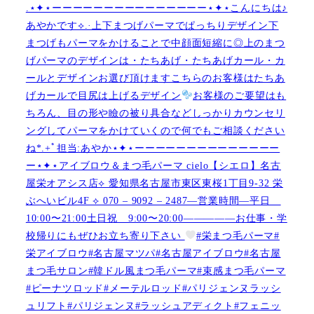
.⋆✦⋆ーーーーーーーーーーーーーーー⋆✦⋆こんにちは♪
あやかです︎⟡.·上下まつげパーマでぱっちりデザイン下
まつげもパーマをかけることで中顔面短縮に◎上のまつ
げパーマのデザインは・たちあげ・たちあげカール・カ
ールとデザインお選び頂けますこちらのお客様はたちあ
げカールで目尻は上げるデザイン
お客様のご要望はも
ちろん、目の形や瞼の被り具合などしっかりカウンセリ
ングしてパーマをかけていくので何でもご相談ください
ね︎︎︎*.+ﾟ担当:あやか⋆✦⋆ーーーーーーーーーーーーーー
ー⋆✦⋆アイブロウ＆まつ毛パーマ cielo【シエロ】名古
屋栄オアシス店︎︎⟡ 愛知県名古屋市東区東桜1丁目9-32 栄
ぶへいビル4F ︎︎⟡ 070 – 9092 – 2487—営業時間—平日
10:00〜21:00土日祝 9:00〜20:00—————お仕事・学
校帰りにもぜひお立ち寄り下さい
#栄まつ毛パーマ#
栄アイブロウ#名古屋マツパ#名古屋アイブロウ#名古屋
まつ毛サロン#韓ドル風まつ毛パーマ#束感まつ毛パーマ
#ピーナツロッド#メーテルロッド#パリジェンヌラッシ
ュリフト#パリジェンヌ#ラッシュアディクト#フェニッ