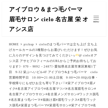
メ
アイブロウ＆まつ毛パーマ
イ
眉毛サロン cielo 名古屋 栄 オ
ン
MENU
コ
アシス店
ン
テ
HOME
pickup
cieloのまつ毛パーマは立ち上げ 立ち上
ン
げカールカールの3種類からお選びいただけます！ぜひお気
ツ
に入りのデザインを見つけてみてくださいっ
@ cieloオア
へ
シス店 アサヒプロフィールのURLからご予約お待ちしてお
移
ります▷ 070 – 9092 – 2487▷愛知県名古屋市東区東桜1丁
目 9-32 栄ぶへいビル4F アイブロウ&まつ毛パーマ cielo
動
営業時間平日 10:00〜21:00土日祝 9:00〜20:00お仕事・
学校帰りにもぜひお立ち寄り下さい
#栄アイブロウ#眉メ
イク#名古屋アイブロウ#名古屋マツパ#名古屋眉毛サロン#
名古屋アイブロウサロン#名古屋メンズサロン#ワックス脱毛
#名古屋まつ毛パーマ#垢抜け眉#眉毛ワックス#眉毛ワック
ス脱毛#栄眉まつ毛パーマ#栄眉毛サロン#栄アイブロウ#名