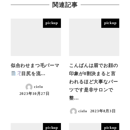
関連記事
pickup
pickup
似合わせまつ毛パーマ
こんばんは眉でお顔の
目尻を流…
印象が8割決まると言
われるほど大事なパー
cielo
ツです是非サロンで
2023年10月27日
投稿日
整…
cielo
2023年8月3日
投稿日
pickup
pickup