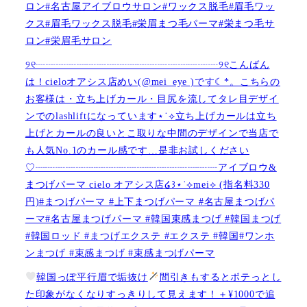
ロン#名古屋アイブロウサロン#ワックス脱毛#眉毛ワッ
クス#眉毛ワックス脱毛#栄眉まつ毛パーマ#栄まつ毛サ
ロン#栄眉毛サロン
୨୧┈┈┈┈┈┈┈┈┈┈┈┈┈┈┈┈┈┈୨୧こんばん
は！cieloオアシス店めい(@mei_eye )です︎︎☾*。こちらの
お客様は・立ち上げカール・目尻を流してタレ目デザイ
ンでのlashliftになっています⋆˙⟡立ち上げカールは立ち
上げとカールの良いとこ取りな中間のデザインで当店で
も人気No.1のカール感です…是非お試しください️
♡┈┈┈┈┈┈┈┈┈┈┈┈┈┈┈┈┈┈アイブロウ&
まつげパーマ cielo オアシス店໒꒱⋆˙⟡︎mei⟡ (指名料330
円)#まつげパーマ #上下まつげパーマ #名古屋まつげパ
ーマ#名古屋まつげパーマ #韓国束感まつげ #韓国まつげ
#韓国ロッド #まつげエクステ #エクステ #韓国#ワンホ
ンまつげ #束感まつげ #束感まつげパーマ
韓国っぽ平行眉で垢抜け
間引きもするとボテっとし
た印象がなくなりすっきりして見えます！＋¥1000で追