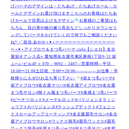
げパーマのデザインは・たちあげ・たちあげカール・カ
ールとデザインお選び頂けますこちらのお客様はたちあ
げカールで目尻は上げるデザイン
お客様のご要望はも
ちろん、目の形や瞼の被り具合などしっかりカウンセリ
ングしてパーマをかけていくので何でもご相談ください
ね︎︎︎*.+ﾟ担当:あやか⋆✦⋆ーーーーーーーーーーーーーー
ー⋆✦⋆アイブロウ＆まつ毛パーマ cielo【シエロ】名古
屋栄オアシス店︎︎⟡ 愛知県名古屋市東区東桜1丁目9-32 栄
ぶへいビル4F ︎︎⟡ 070 – 9092 – 2487—営業時間—平日
10:00〜21:00土日祝 9:00〜20:00—————お仕事・学
校帰りにもぜひお立ち寄り下さい
#栄まつ毛パーマ#
栄アイブロウ#名古屋マツパ#名古屋アイブロウ#名古屋
まつ毛サロン#韓ドル風まつ毛パーマ#束感まつ毛パーマ
#ピーナツロッド#メーテルロッド#パリジェンヌラッシ
ュリフト#パリジェンヌ#ラッシュアディクト#フェニッ
クスカールアップコーティング#名古屋眉毛サロン#名古
屋アイブロウサロン#ワックス脱毛#眉毛ワックス#眉毛
ワックス脱毛#栄眉まつ毛パーマ#栄まつ毛サロン#栄眉