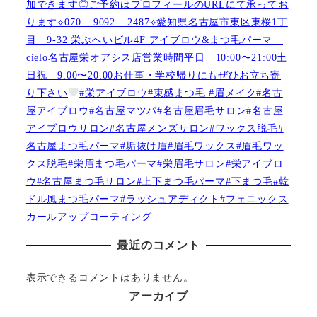
加できます◎ご予約はプロフィールのURLにて承ってお
ります⟡070 – 9092 – 2487⟡愛知県名古屋市東区東桜1丁
目 9-32 栄ぶへいビル4F アイブロウ&まつ毛パーマ
cielo名古屋栄オアシス店営業時間平日 10:00〜21:00土
日祝 9:00〜20:00お仕事・学校帰りにもぜひお立ち寄
り下さい
#栄アイブロウ#束感まつ毛 #眉メイク#名古
屋アイブロウ#名古屋マツパ#名古屋眉毛サロン#名古屋
アイブロウサロン#名古屋メンズサロン#ワックス脱毛#
名古屋まつ毛パーマ#垢抜け眉#眉毛ワックス#眉毛ワッ
クス脱毛#栄眉まつ毛パーマ#栄眉毛サロン#栄アイブロ
ウ#名古屋まつ毛サロン#上下まつ毛パーマ#下まつ毛#韓
ドル風まつ毛パーマ#ラッシュアディクト#フェニックス
カールアップコーティング
最近のコメント
表示できるコメントはありません。
アーカイブ