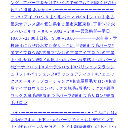
ングしてパーマをかけていくので何でもご相談ください
ね︎︎︎*.+ﾟ担当:あやか⋆✦⋆ーーーーーーーーーーーーーー
ー⋆✦⋆アイブロウ＆まつ毛パーマ cielo【シエロ】名古
屋栄オアシス店︎︎⟡ 愛知県名古屋市東区東桜1丁目9-32 栄
ぶへいビル4F ︎︎⟡ 070 – 9092 – 2487—営業時間—平日
10:00〜21:00土日祝 9:00〜20:00—————お仕事・学
校帰りにもぜひお立ち寄り下さい
#栄まつ毛パーマ#
栄アイブロウ#名古屋マツパ#名古屋アイブロウ#名古屋
まつ毛サロン#韓ドル風まつ毛パーマ#束感まつ毛パーマ
#ピーナツロッド#メーテルロッド#パリジェンヌラッシ
ュリフト#パリジェンヌ#ラッシュアディクト#フェニッ
クスカールアップコーティング#名古屋眉毛サロン#名古
屋アイブロウサロン#ワックス脱毛#眉毛ワックス#眉毛
ワックス脱毛#栄眉まつ毛パーマ#栄まつ毛サロン#栄眉
毛サロン
.⋆✦⋆ーーーーーーーーーーーーーーー⋆✦⋆こんにちは♪
あやかです︎⟡.·上下まつげパーマでぱっちりデザイン下
まつげもパーマをかけることで中顔面短縮に◎上のまつ