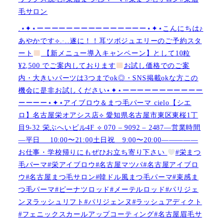
毛サロン
.⋆✦⋆ーーーーーーーーーーーーーーー⋆✦⋆こんにちは♪
あやかです︎⟡.·..遂に！！耳ツボジュエリーのご予約スタ
ート
【新メニュー導入キャンペーン】として10粒
¥2,500 でご案内しております
お試し価格でのご案
内・大きいパーツは3つまでok◎・SNS掲載okな方この
機会に是非お試しください⋆✦⋆ーーーーーーーーーーー
ーーーー⋆✦⋆アイブロウ＆まつ毛パーマ cielo【シエ
ロ】名古屋栄オアシス店︎︎⟡ 愛知県名古屋市東区東桜1丁
目9-32 栄ぶへいビル4F ︎︎⟡ 070 – 9092 – 2487—営業時間
—平日 10:00〜21:00土日祝 9:00〜20:00—————
お仕事・学校帰りにもぜひお立ち寄り下さい
#栄まつ
毛パーマ#栄アイブロウ#名古屋マツパ#名古屋アイブロ
ウ#名古屋まつ毛サロン#韓ドル風まつ毛パーマ#束感ま
つ毛パーマ#ピーナツロッド#メーテルロッド#パリジェ
ンヌラッシュリフト#パリジェンヌ#ラッシュアディクト
#フェニックスカールアップコーティング#名古屋眉毛サ